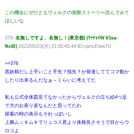
この機会にぜひともヴェルクの覚醒ストーリー読んでみて
ほしいな
379:
名無しですよ、名無し！(東京都) (ﾜｯﾁｮｲW 63aa-
fkoB)
2022/05/23(月) 21:35:45.44 ID:cqmcEwwT0
>>376
黒妖精だし上手いこと手先？指先？が発達しててコマ動か
したり出来るんだなぁ～くらいに考えてた
私も公式全体図見てなかったからヴェルクの立ち絵4つ足
で犬のお座り姿なんだと思ってたわ
探索の時の表示もそれっぽいし
上腕ムッキムキでリュコス君より体格良さそうで目からウ
ロコよ