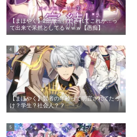
【まほやく】2部散々待たされてこれか…っ
て出来で呆然としてるｗｗｗ【愚痴】
【まほやく】賢者の年齢って明言されてたっ
け？学生？社会人？？