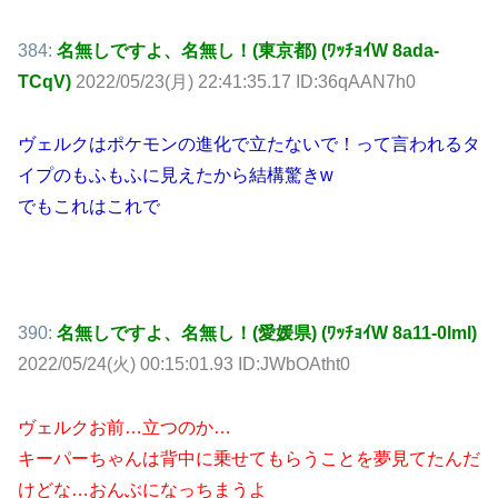
384:
名無しですよ、名無し！(東京都) (ﾜｯﾁｮｲW 8ada-
TCqV)
2022/05/23(月) 22:41:35.17 ID:36qAAN7h0
ヴェルクはポケモンの進化で立たないで！って言われるタ
イプのもふもふに見えたから結構驚きw
でもこれはこれで
390:
名無しですよ、名無し！(愛媛県) (ﾜｯﾁｮｲW 8a11-0lmI)
2022/05/24(火) 00:15:01.93 ID:JWbOAtht0
ヴェルクお前…立つのか…
キーパーちゃんは背中に乗せてもらうことを夢見てたんだ
けどな…おんぶになっちまうよ