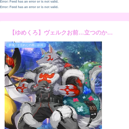
Error: Feed has an error or is not valid.
Error: Feed has an error or is not valid.
【ゆめくろ】ヴェルクお前…立つのか…
夢職人と忘れじの黒い妖精