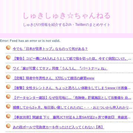
しゅきしゅき☆ちゃんねる
しゅきぴの情報を紹介する2ch・Twitterのまとめサイト
Error: Feed has an error or is not valid.
今でも「日本が世界トップ」なものって何がある？
【警告】コピー機にA4入れようとして紙で指を切った奴。今すぐ病院にいけ。腕一本切断になってもしらんぞ
ワイ「嫁が可愛くてサァ」同僚「うんうん、『パートナー』ね」
【悲報】弱者中年男性さん、3万払って婚活の練習www
【衝撃】女性タレントさん、ちょっと恐ろしい体験をしてしまうwww (※画像あり)
【データセンター建設】なぜ住宅地に…「危険物」貯蔵施設として法整備を 自…
捕獲してから2ヶ月。毎日添い寝してくれたのに・・・おとついから押入れかリビングで ひとり寝るようになってしまった・・・。【再】
【事故渋滞】関越道 下り 藤岡JCT付近＆上里SA付近2ヶ所で事故💥 車線規制 本庄児玉IC〜藤岡JCT 渋滞距離 5.0km 通過時間 20 分
あの段ボールで宅急便カーを作ったけど入ってくれない【再】