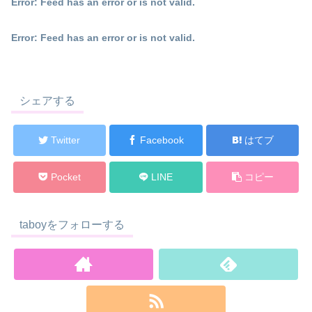
Error: Feed has an error or is not valid.
Error: Feed has an error or is not valid.
シェアする
Twitter
Facebook
はてブ
Pocket
LINE
コピー
taboyをフォローする