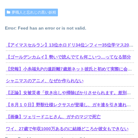
夢職人と忘れじの黒い妖精
Error: Feed has an error or is not valid.
【アイマスセルラン】13位ホロドリ34位ンフィー35位学マス203位シャニソン403位アズールレーン404位ミリシタ517位デレステ
【ゴールデンカムイ】勢いで読んでても何こいつ…ってなる部分
【悲報】小糸福丸Pの遠距離7歳差ネット彼氏と初めて実際に会いに1泊2日東京へ→帰ってきて速攻お別れ報告
シャニマスのアニメ、なぜか作られない
【正論】女被災者「炊き出しや掃除ばかりさせられます。差別ですよね？」
【８月１０日】野獣仕様レクサスが登場し、ガキ達を引き連れてハーメルンの笛吹き状態となる （※動画あり）
【画像】ツェリードニヒさん、ガチのマジで死亡
ワイ、27歳で年収1000万あるのに結婚どころか彼女もできない