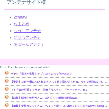
アンテナサイト様
2chnavi
おまとめ
つべこアンテナ
にけつアンテナ
あぼーんアンテナ
Error: Feed has an error or is not valid.
今でも「日本が世界トップ」なものって何がある？
【警告】コピー機にA4入れようとして紙で指を切った奴。今すぐ病院にいけ。腕一本切断になってもしらんぞ
ワイ「嫁が可愛くてサァ」同僚「うんうん、『パートナー』ね」
【悲報】弱者中年男性さん、3万払って婚活の練習www
【衝撃】女性タレントさん、ちょっと恐ろしい体験をしてしまうwww (※画像あり)