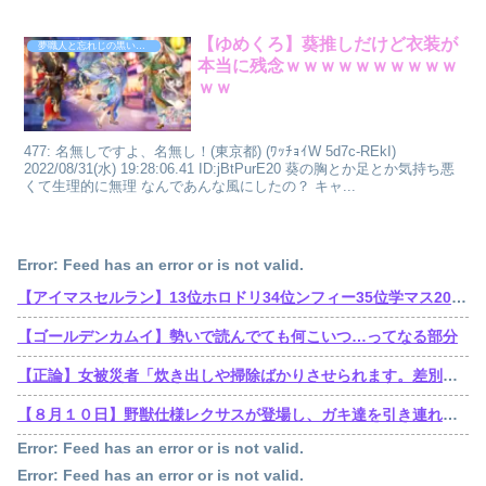
【ゆめくろ】葵推しだけど衣装が
夢職人と忘れじの黒い妖精
本当に残念ｗｗｗｗｗｗｗｗｗｗ
ｗｗ
477: 名無しですよ、名無し！(東京都) (ﾜｯﾁｮｲW 5d7c-REkI)
2022/08/31(水) 19:28:06.41 ID:jBtPurE20 葵の胸とか足とか気持ち悪
くて生理的に無理 なんであんな風にしたの？ キャ...
Error: Feed has an error or is not valid.
【アイマスセルラン】13位ホロドリ34位ンフィー35位学マス203位シャニソン403位アズールレーン404位ミリシタ517位デレステ
【ゴールデンカムイ】勢いで読んでても何こいつ…ってなる部分
【正論】女被災者「炊き出しや掃除ばかりさせられます。差別ですよね？」
【８月１０日】野獣仕様レクサスが登場し、ガキ達を引き連れてハーメルンの笛吹き状態となる （※動画あり）
Error: Feed has an error or is not valid.
Error: Feed has an error or is not valid.