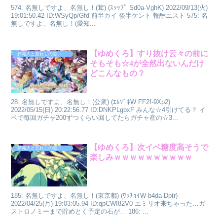
574: 名無しですよ、名無し！(茸) (ｽｯｯﾌﾟ Sd0a-VghK) 2022/09/13(火)
19:01:50.42 ID:WSyQp/Gfd 前半カイ 後半ケント 報酬エスト 575: 名
無しですよ、名無し！(愛知...
【ゆめくろ】すり抜け云々の前に
夢職人と忘れじの黒い妖精
そもそも☆4が全然出ないんだけ
どこんなもの？
28: 名無しですよ、名無し！(公衆) (ｴﾑｿﾞﾈW FF2f-9Xp2)
2022/05/15(日) 20:22:56.77 ID:DNKPLgbxF みんな☆4引けてる？ イ
ベで毎回ガチャ200ずつくらい回してたらガチャ産の☆3...
【ゆめくろ】次イベ糖度高そうで
夢職人と忘れじの黒い妖精
楽しみｗｗｗｗｗｗｗｗｗｗ
185: 名無しですよ、名無し！(東京都) (ﾜｯﾁｮｲW b4da-Dptr)
2022/04/25(月) 19:03:05.94 ID:qpCWI82V0 エミリオ来ちゃった…ガ
ストロノミーまで貯めとく予定の石が… 186: ...