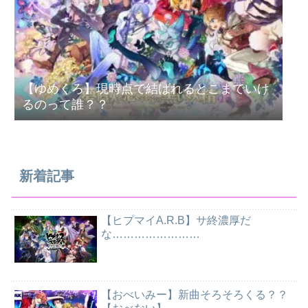
【ゆめくろ】現時点で結ばれるとこまでいけ
るのって誰？？
新着記事
【ヒプマイA.R.B】サ終濃厚だ
な……………………
【おべいみー】新曲そろそろくる？？