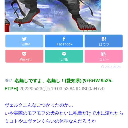
Twitter
Facebook
はてブ
Pocket
LINE
コピー
2022.05.24
367:
名無しですよ、名無し！(愛知県) (ﾜｯﾁｮｲW 9a25-
FTPH)
2022/05/23(月) 19:03:53.84 ID:fSb0aH7z0
ヴェルクこんなごつかったのか…
いや実際のモフモフの犬みたいに毛量だけで水に濡れたら
ミコトやエヴァンくらいの体型なんだろうか