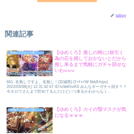
taboy
関連記事
【ゆめくろ】推しの時に2枚引く
夢職人と忘れじの黒い妖精
為の石を残しておかないとだから
推し来るまで気軽にガチャ回せな
いわwww
661: 名無しですよ、名無し！(宮城県) (ﾜｯﾁｮｲW 6bb9-h/ps)
2022/03/08(火) 12:31:42.67 ID:tv9eKhxK0 みんなギーガチャ回す？？
今ホロウさんまで貯めてるんだけどいつ来るかわからなく...
【ゆめくろ】カイの顎マスクが気
夢職人と忘れじの黒い妖精
になるｗｗｗ