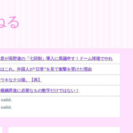
ねる
ー君が高野連の「七回制」導入に異議申す！ドーム球場でやれ
はこれ。外国人が“日常”を見て衝撃を受けた理由
キウキなクロ様。【再】
！横綱昇進に必要なもの数字だけではない！
 valid.
 valid.