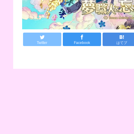
Twitter
Facebook
はてブ
918:
名無しですよ、名無し！(茸) (ｽｯｯﾌﾟ Sdea-
リンクラグーンアデルね