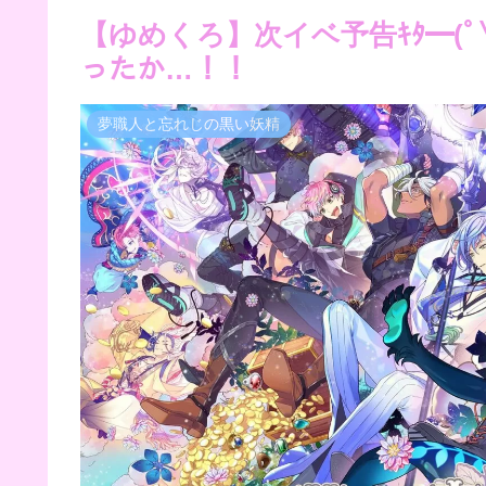
【ゆめくろ】次イベ予告ｷﾀ━(ﾟ
ったか…！！
夢職人と忘れじの黒い妖精