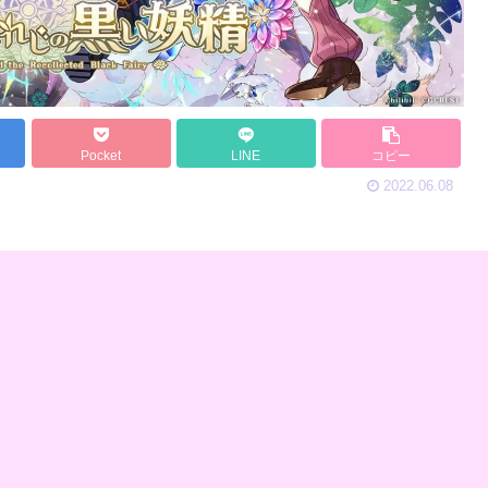
Pocket
LINE
コピー
2022.06.08
ryCv)
2022/06/08(水) 19:02:19.03 ID:HSSg9XEXd