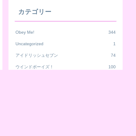
カテゴリー
Obey Me!
344
Uncategorized
1
アイドリッシュセブン
74
ウインドボーイズ！
100
グッズ
32
ツイステッドワンダーランド
70
ヒプノシスマイク
55
夢職人と忘れじの黒い妖精
108
魔法使いの約束
98