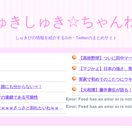
ゅきしゅき☆ちゃん
しゅきぴの情報を紹介する2ch・Twitterのまとめサイト
【高校野球】ついに田中マ
【マジかよ】日本の強さ、実
実家で初めてのこたつにウ
、誰にも分からない⇒！
【大相撲】藤井康生が語る
”の連鎖である可能性
Error: Feed has an error or is not
Error: Feed has an error or is not
ｗｗさっさと別れたいわｗｗｗ」