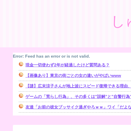
し
Error: Feed has an error or is not valid.
現金一切使わず2年が経過したけど質問ある？
【画像あり】東京の街ごとの女の違いがやばいwww
【謎】広末涼子さんが地上波にスピード復帰できる理由
ゲームの「荒らし行為」、その多くは”誤解”と”自警行為
友達「お前の彼女ブッサイク過ぎやろｗｗ」ワイ「だよなｗ