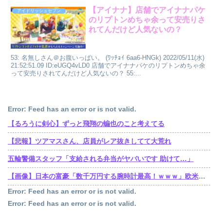
【アイナナ】店舗でアイナナパケ
アイドリッシュセブン
のリプトンめちゃ余って安売りさ
れてんだけど人気ないの？
53: 名無しさん＠お腹いっぱい。 (ﾜｯﾁｮｲ 6aa6-HNGk) 2022/05/11(水)
21:52:51.09 ID:eUGQ4vLD0 店舗でアイナナパケのリプトンめちゃ余
って安売りされてんだけど人気ないの？ 55:...
Error: Feed has an error or is not valid.
【るろうに剣心】ずっと飛翔の蝙也のこと考えてる
【悲報】ツアマスさん、店員がレア抜きしてて大荒れ
五輪警備スタッフ「支給される弁当がヤバいです 助けて…」
【画像】日本の富豪「数千万円する腕時計最高！ｗｗｗ」欧米の大富豪「…」
Error: Feed has an error or is not valid.
Error: Feed has an error or is not valid.