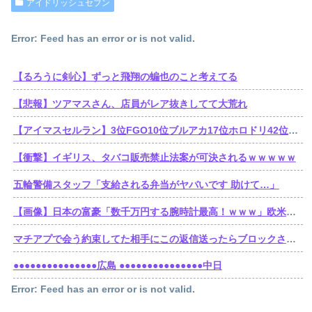
アイドリッシュセブン
Error: Feed has an error or is not valid.
【るろうに剣心】ずっと飛翔の蝙也のこと考えてる
【悲報】ツアマスさん、店員がレア抜きしてて大荒れ
【アイマスセルラン】3位FGO10位ブルアカ17位ホロドリ42位スタレ103位学マス240位シャニソン449位シャニマス489位デレステ490位ミリシタ
【衝撃】イギリス、タバコ販売禁止法案が可決されるｗｗｗｗｗ
五輪警備スタッフ「支給される弁当がヤバいです 助けて…」
【画像】日本の富豪「数千万円する腕時計最高！ｗｗｗ」欧米の大富豪「…」
マチアプで会う約束してた相手にこの返信送ったらブロックされたんやが
●●●●●●●●●●●●●●●広島 ●●●●●●●●●●●●●●●中日
Error: Feed has an error or is not valid.