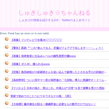
しゅきしゅき☆ちゃんねる
しゅきぴの情報を紹介する2ch・Twitterのまとめサイト
Error: Feed has an error or is not valid.
【画像】フジテレビで水着JK♡♡♡♡♡♡
【警告】医師『”これ”飲んでる人、肝臓がフォアグラ化します･････。』⇒！
【画像】相席食堂に仕込みレベルの鍾乳洞受付嬢www
【画像】ボスJK、撮られるwww
【悲報】島田紳助が小林麻耶さんを追い込んで破壊したとされる手口の詳細が明らかに･･････！！
【高校野球】ついに田中マー君が高野連の「七回制」導入に異議申す！ドーム球場でやれ
【マジかよ】日本の強さ、実はこれ。外国人が“日常”を見て衝撃を受けた理由
実家で初めてのこたつにウキウキなクロ様。【再】
【大相撲】藤井康生が語る！横綱昇進に必要なもの数字だけではない！