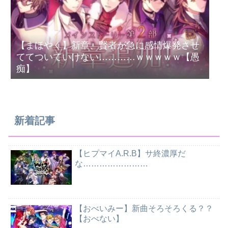
【まほやく】新章、賢者が急に感情爆発させ
ててついていけない…………ｗｗｗｗｗ【愚
痴】
新着記事
【ヒプマイA.R.B】サ終濃厚だ
な……………………
【おべいみー】新曲そろそろくる？？
【おべない】