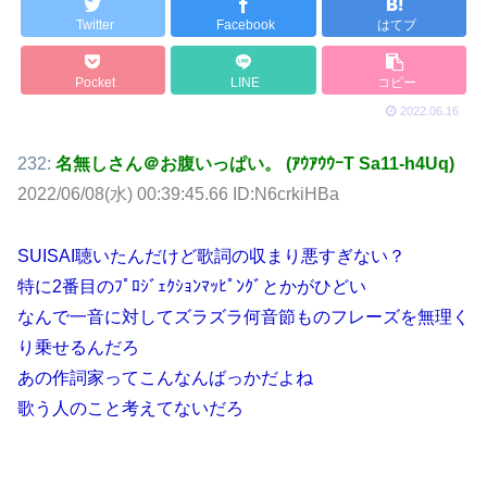
Twitter
Facebook
はてブ
Pocket
LINE
コピー
2022.06.16
232:
名無しさん＠お腹いっぱい。 (ｱｳｱｳｳｰT Sa11-h4Uq)
2022/06/08(水) 00:39:45.66 ID:N6crkiHBa
SUISAI聴いたんだけど歌詞の収まり悪すぎない？
特に2番目のﾌﾟﾛｼﾞｪｸｼｮﾝﾏｯﾋﾟﾝｸﾞとかがひどい
なんで一音に対してズラズラ何音節ものフレーズを無理く
り乗せるんだろ
あの作詞家ってこんなんばっかだよね
歌う人のこと考えてないだろ