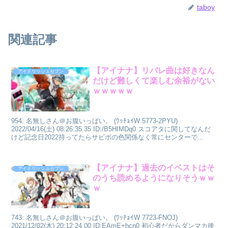
taboy
関連記事
【アイナナ】リバレ曲は好きなん
アイドリッシュセブン
だけど難しくて楽しむ余裕がない
ｗｗｗｗｗ
954: 名無しさん＠お腹いっぱい。 (ﾜｯﾁｮｲW 5773-2PYU)
2022/04/16(土) 08:26:35.35 ID:/B5HIMDq0 スコアタに関してなんだ
けど記念日2022持ってたらサビボの色関係なく常にセンターで...
【アイナナ】過去のイベストはそ
アイドリッシュセブン
のうち読めるようになりそうｗｗ
ｗ
743: 名無しさん＠お腹いっぱい。 (ﾜｯﾁｮｲW 7723-FNOJ)
2021/12/02(木) 20:12:24.00 ID:EAmE+hcn0 初心者だからダンマカ後