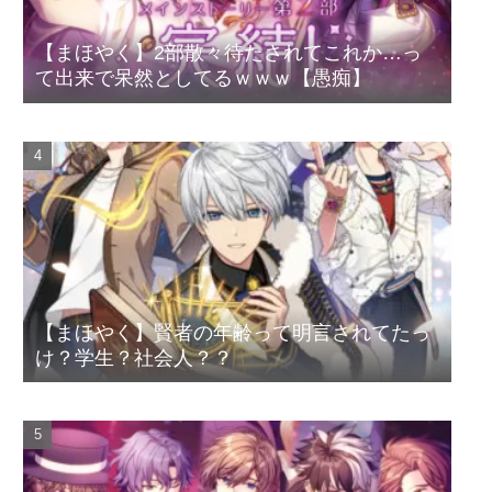
【まほやく】2部散々待たされてこれか…っ
て出来で呆然としてるｗｗｗ【愚痴】
【まほやく】賢者の年齢って明言されてたっ
け？学生？社会人？？