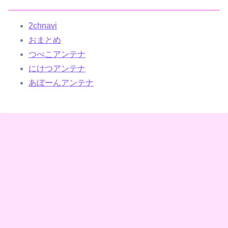
2chnavi
おまとめ
つべこアンテナ
にけつアンテナ
あぼーんアンテナ
Error: Feed has an error or is not valid.
【画像】フジテレビで水着JK♡♡♡♡♡♡
【警告】医師『”これ”飲んでる人、肝臓がフォアグラ化します･････。』⇒！
【画像】相席食堂に仕込みレベルの鍾乳洞受付嬢www
【画像】ボスJK、撮られるwww
【悲報】島田紳助が小林麻耶さんを追い込んで破壊したとされる手口の詳細が明らかに･･････！！