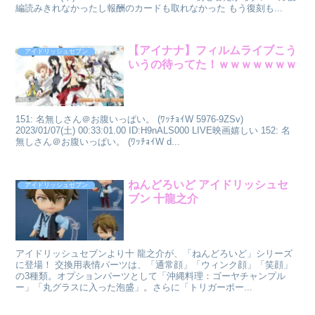
編読みきれなかったし報酬のカードも取れなかった もう復刻も...
【アイナナ】フィルムライブこう
アイドリッシュセブン
いうの待ってた！ｗｗｗｗｗｗｗ
151: 名無しさん＠お腹いっぱい。 (ﾜｯﾁｮｲW 5976-9ZSv)
2023/01/07(土) 00:33:01.00 ID:H9nALS000 LIVE映画嬉しい 152: 名
無しさん＠お腹いっぱい。 (ﾜｯﾁｮｲW d...
ねんどろいど アイドリッシュセ
アイドリッシュセブン
ブン 十龍之介
アイドリッシュセブンより十 龍之介が、「ねんどろいど」シリーズ
に登場！ 交換用表情パーツは、「通常顔」「ウィンク顔」「笑顔」
の3種類。オプションパーツとして「沖縄料理：ゴーヤチャンプル
ー」「丸グラスに入った泡盛」。さらに「トリガーポー...