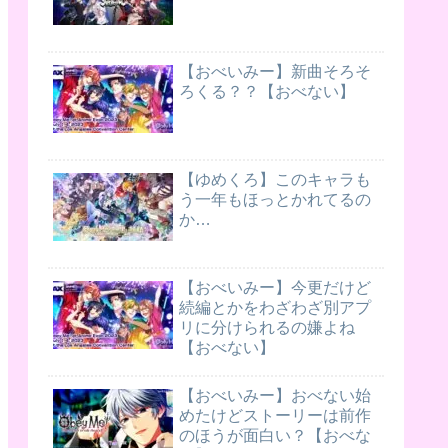
【おべいみー】新曲そろそ
ろくる？？【おべない】
【ゆめくろ】このキャラも
う一年もほっとかれてるの
か…
【おべいみー】今更だけど
続編とかをわざわざ別アプ
リに分けられるの嫌よね
【おべない】
【おべいみー】おべない始
めたけどストーリーは前作
のほうが面白い？【おべな