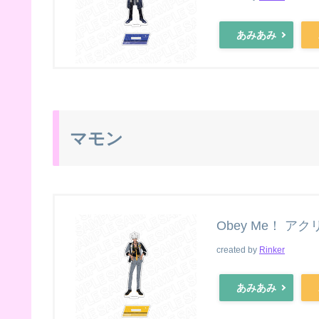
あみあみ
マモン
Obey Me！ ア
created by
Rinker
あみあみ