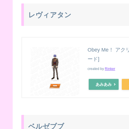
レヴィアタン
Obey Me！ ア
ード]
created by
Rinker
あみあみ
ベルゼブブ