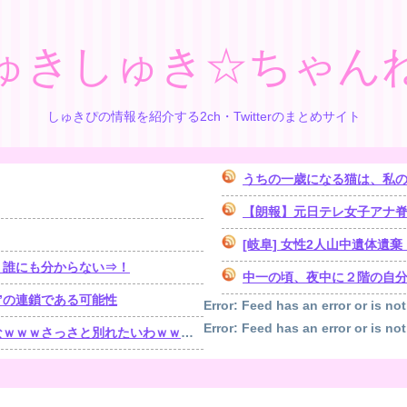
ゅきしゅき☆ちゃん
しゅきぴの情報を紹介する2ch・Twitterのまとめサイト
うちの一歳になる猫は、私の
【朗報】元日テレ女子アナ脊山
[岐阜] 女性2人山中遺体
、誰にも分からない⇒！
中一の頃、夜中に２階の自分の
”の連鎖である可能性
Error: Feed has an error or is not
Error: Feed has an error or is not
ｗｗさっさと別れたいわｗｗｗ」