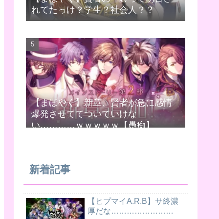
れてたっけ？学生？社会人？？
【まほやく】新章、賢者が急に感情
爆発させててついていけな
い…………ｗｗｗｗｗ【愚痴】
新着記事
【ヒプマイA.R.B】サ終濃
厚だな……………………