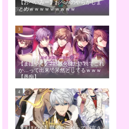
【おべいみー】おべみのやらかしま
とめｗｗｗｗｗｗｗｗｗ
【まほやく】2部散々待たされてこれ
か…って出来で呆然としてるｗｗｗ
【愚痴】
【まほやく】賢者の年齢って明言さ