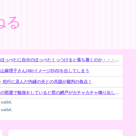
ねる
ほっぺたに自分のほっぺたくっつけると落ち着くのか・・・【再】
麻理子さん(46)イメージDVDを出してしまう
遺棄・犯行に及んだ内縁の夫との共謀が裁判の焦点！
部屋で勉強をしていると窓の網戸がカチャカチャ鳴り出した。【再】
 valid.
 valid.