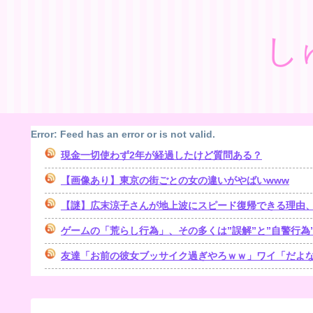
し
Error: Feed has an error or is not valid.
現金一切使わず2年が経過したけど質問ある？
【画像あり】東京の街ごとの女の違いがやばいwww
【謎】広末涼子さんが地上波にスピード復帰できる理由
ゲームの「荒らし行為」、その多くは”誤解”と”自警行為
友達「お前の彼女ブッサイク過ぎやろｗｗ」ワイ「だよなｗ