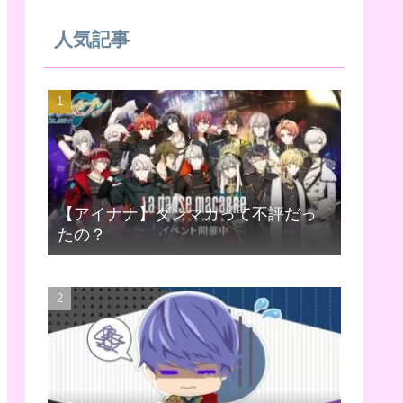
人気記事
【アイナナ】ダンマカって不評だっ
たの？