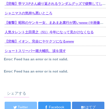
【悲報】学マスPさん繰り返されるランダムグッズで疲弊してしまう
シャニマスの気持ち悪いところ
【衝撃】昭和のヤンキー女、まあまあ素行が悪いwww (※画像あり)
人気タレント土田晃之（51）今年になって見かけなくなる
【悲報】イオン、完全にヤケクソになるwww
ショートスリーパー堀大輔氏、涙を流す
Error: Feed has an error or is not valid.
Error: Feed has an error or is not valid.
シェアする
Twitter
Facebook
はてブ