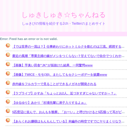
しゅきしゅき☆ちゃんねる
しゅきぴの情報を紹介する2ch・Twitterのまとめサイト
Error: Feed has an error or is not valid.
【では世界の一流は？】仕事終わりにホットミルクを飲むのは三流。瞑想するのは二流
最近の風潮「専業主婦の嫁がメシをつくらない？甘えてないで自分でつくれやｗ」←これ正論なの？
【画像】芋臭い田舎”JK”が垢抜けた結果、一同驚愕www
【画像】TWICE・モモ(30)、またしてもセクシーボデーを披露www
赤外線をフルカラーで見ることができるメガネが開発される
【ラブライブ】かすみ「ちょっとお2人、近づきすぎじゃないですか～？」
【ゆるゆり】あかり「杉浦先輩に弟子入りするよぉ」
5匹窓辺に並んで、おんもを観察。「おーい」と呼びかけると5匹揃って耳がピッとコッチを向く。だが、ある単語を言うと・・・【再】
【あらくれお嬢様はもんもんしている】本編外の時空ですでにヤりまくりなラブコメっていいよね