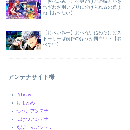
【おべいみー】今更だけど続編とかを
わざわざ別アプリに分けられるの嫌よ
ね【おべない】
【おべいみー】おべない始めたけどス
トーリーは前作のほうが面白い？【お
べない】
アンテナサイト様
2chnavi
おまとめ
つべこアンテナ
にけつアンテナ
あぼーんアンテナ