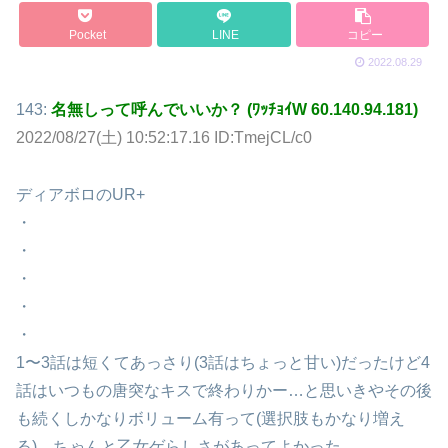
Pocket
LINE
コピー
2022.08.29
143:
名無しって呼んでいいか？ (ﾜｯﾁｮｲW 60.140.94.181)
2022/08/27(土) 10:52:17.16 ID:TmejCL/c0
ディアボロのUR+
・
・
・
・
・
1〜3話は短くてあっさり(3話はちょっと甘い)だったけど4
話はいつもの唐突なキスで終わりかー…と思いきやその後
も続くしかなりボリューム有って(選択肢もかなり増え
る)、ちゃんと乙女ゲらしさがあってよかった