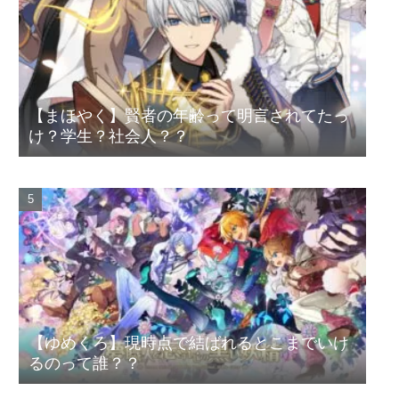
【まほやく】賢者の年齢って明言されてたっ
け？学生？社会人？？
【ゆめくろ】現時点で結ばれるとこまでいけ
るのって誰？？