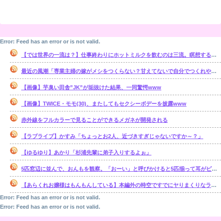
Error: Feed has an error or is not valid.
【では世界の一流は？】仕事終わりにホットミルクを飲むのは三流。瞑想するのは二流
最近の風潮「専業主婦の嫁がメシをつくらない？甘えてないで自分でつくれやｗ」←これ正論なの？
【画像】芋臭い田舎”JK”が垢抜けた結果、一同驚愕www
【画像】TWICE・モモ(30)、またしてもセクシーボデーを披露www
赤外線をフルカラーで見ることができるメガネが開発される
【ラブライブ】かすみ「ちょっとお2人、近づきすぎじゃないですか～？」
【ゆるゆり】あかり「杉浦先輩に弟子入りするよぉ」
5匹窓辺に並んで、おんもを観察。「おーい」と呼びかけると5匹揃って耳がピッとコッチを向く。だが、ある単語を言うと・・・【再】
【あらくれお嬢様はもんもんしている】本編外の時空ですでにヤりまくりなラブコメっていいよね
Error: Feed has an error or is not valid.
Error: Feed has an error or is not valid.