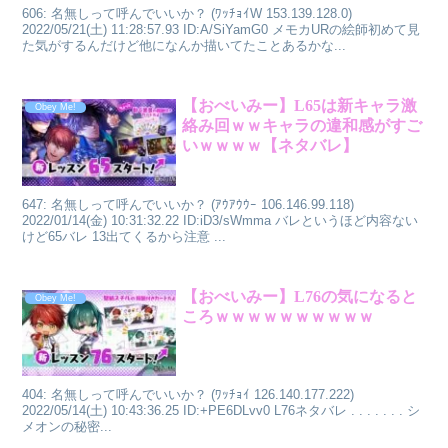
606: 名無しって呼んでいいか？ (ﾜｯﾁｮｲW 153.139.128.0)
2022/05/21(土) 11:28:57.93 ID:A/SiYamG0 メモカURの絵師初めて見
た気がするんだけど他になんか描いてたことあるかな...
【おべいみー】L65は新キャラ激
Obey Me!
絡み回ｗｗキャラの違和感がすご
いｗｗｗｗ【ネタバレ】
647: 名無しって呼んでいいか？ (ｱｳｱｳｳｰ 106.146.99.118)
2022/01/14(金) 10:31:32.22 ID:iD3/sWmma バレというほど内容ない
けど65バレ 13出てくるから注意 ...
【おべいみー】L76の気になると
Obey Me!
ころｗｗｗｗｗｗｗｗｗｗ
404: 名無しって呼んでいいか？ (ﾜｯﾁｮｲ 126.140.177.222)
2022/05/14(土) 10:43:36.25 ID:+PE6DLvv0 L76ネタバレ . . . . . . . シ
メオンの秘密...