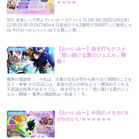
ｗｗｗｗ
973: 名無しって呼んでいいか？ (ｽﾌﾟｯｯ 1.75.245.56) 2022/12/01(木)
12:00:23.92 ID:DtZ7dGx/d 日英合計でも2週間で7500RTって無理じゃ
ね 今のおべみじゃいいねでも難しい数...
【おべいみー】抜き打ちテスト
Obey Me!
「想い届ける愛のジュエル」開
催！
魔界の感謝祭……それは、大量の宝石が空から降り注ぐ期間のことを
言う！💎💎 その宝石には、家族や恋人の仲をより一層深めてくれる
不思議な効果があるそうな。 抜き打ちテスト「想い届ける愛のジュ
エル」開催！ 魔界の感謝祭は一味違う！ #...
【おべいみー】今回のメモカUR
Obey Me!
がかわいいｗｗｗｗｗｗ