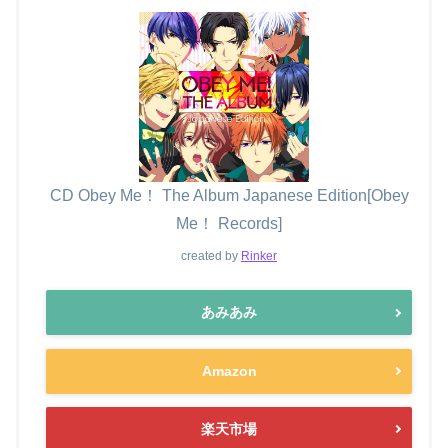
CD Obey Me！ The Album Japanese Edition[Obey
Me！ Records]
created by
Rinker
あみあみ
Amazon
楽天市場