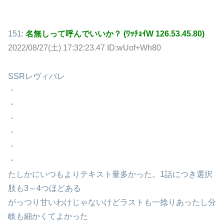
151:
名無しって呼んでいいか？ (ﾜｯﾁｮｲW 126.53.45.80)
2022/08/27(土) 17:32:23.47 ID:wUof+Wh80
SSRレヴィバレ
・
・
・
・
・
・
たしかにいつもよりテキスト量多かった。1話につき選択
肢も3～4つほどある
がっつり甘いわけじゃないけどラストも一捻りあったし分
岐も細かくてよかった