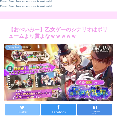
Error: Feed has an error or is not valid.
Error: Feed has an error or is not valid.
【おべいみー】乙女ゲーのシナリオはボリ
ュームより質よなｗｗｗｗｗ
Obey Me!
Twitter
Facebook
はてブ