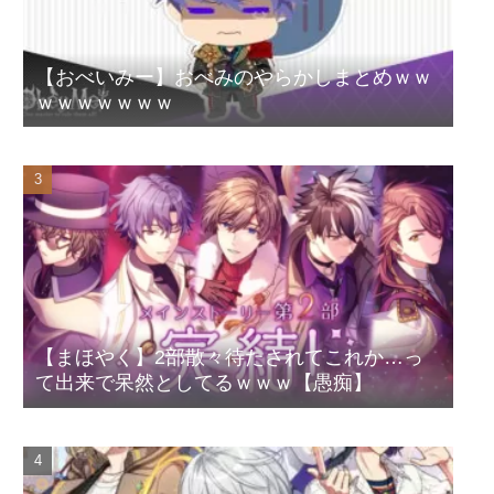
【おべいみー】おべみのやらかしまとめｗｗ
ｗｗｗｗｗｗｗ
【まほやく】2部散々待たされてこれか…っ
て出来で呆然としてるｗｗｗ【愚痴】