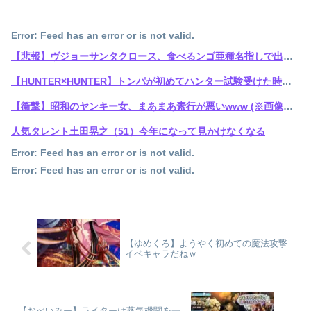
Error: Feed has an error or is not valid.
【悲報】ヴジョーサンタクロース、食べるンゴ亜種名指しで出禁されてた
【HUNTER×HUNTER】トンパが初めてハンター試験受けた時ってゴンより若かったんだね
【衝撃】昭和のヤンキー女、まあまあ素行が悪いwww (※画像あり)
人気タレント土田晃之（51）今年になって見かけなくなる
Error: Feed has an error or is not valid.
Error: Feed has an error or is not valid.
【ゆめくろ】ようやく初めての魔法攻撃
イベキャラだねｗ
【おべいみー】ライターは蒸気機関を一