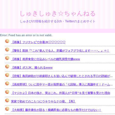
しゅきしゅき☆ちゃんねる
しゅきぴの情報を紹介する2ch・Twitterのまとめサイト
Error: Feed has an error or is not valid.
【画像】フジテレビで水着JK♡♡♡♡♡♡
【警告】医師『”これ”飲んでる人、肝臓がフォアグラ化します･････。』⇒！
【画像】相席食堂に仕込みレベルの鍾乳洞受付嬢www
【画像】ボスJK、撮られるwww
【悲報】島田紳助が小林麻耶さんを追い込んで破壊したとされる手口の詳細が明らかに･･････！！
【高校野球】ついに田中マー君が高野連の「七回制」導入に異議申す！ドーム球場でやれ
【マジかよ】日本の強さ、実はこれ。外国人が“日常”を見て衝撃を受けた理由
実家で初めてのこたつにウキウキなクロ様。【再】
【大相撲】藤井康生が語る！横綱昇進に必要なもの数字だけではない！