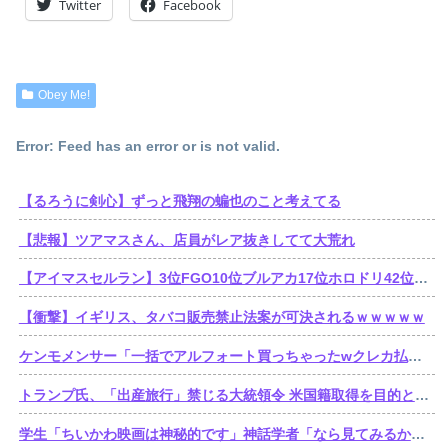
Twitter
Facebook
Obey Me!
Error: Feed has an error or is not valid.
【るろうに剣心】ずっと飛翔の蝙也のこと考えてる
【悲報】ツアマスさん、店員がレア抜きしてて大荒れ
【アイマスセルラン】3位FGO10位ブルアカ17位ホロドリ42位スタレ103位学マス240位シャニソン449位シャニマス489位デレステ490位ミリシタ
【衝撃】イギリス、タバコ販売禁止法案が可決されるｗｗｗｗｗ
ケンモメンサー「一括でアルフォート買っちゃったwクレカ払いで来月の俺ごめんねー」銀行「デビットカードなんで即時引き落としです」
トランプ氏、「出産旅行」禁じる大統領令 米国籍取得を目的とした中国人らの渡米を問題視
学生「ちいかわ映画は神秘的です」神話学者「なら見てみるか…」