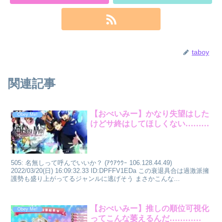
taboy
関連記事
【おべいみー】かなり失望はした
Obey Me!
けどサ終はしてほしくない………
505: 名無しって呼んでいいか？ (ｱｳｱｳｳｰ 106.128.44.49)
2022/03/20(日) 16:09:32.33 ID:DPFFV1EDa この衰退具合は過激派擁
護勢も盛り上がってるジャンルに逃げそう まさかこんな...
【おべいみー】推しの順位可視化
Obey Me!
ってこんな萎えるんだ…………