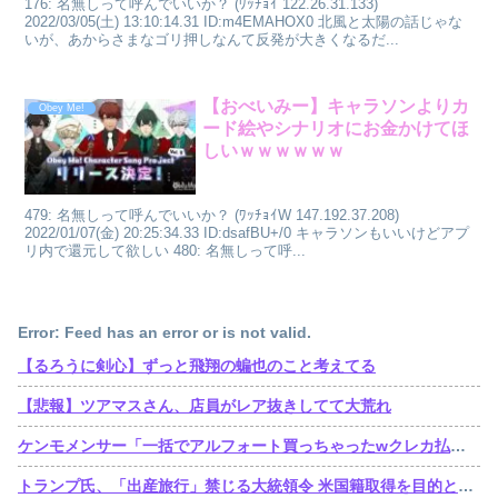
176: 名無しって呼んでいいか？ (ﾜｯﾁｮｲ 122.26.31.133)
2022/03/05(土) 13:10:14.31 ID:m4EMAHOX0 北風と太陽の話じゃな
いが、あからさまなゴリ押しなんて反発が大きくなるだ...
【おべいみー】キャラソンよりカ
Obey Me!
ード絵やシナリオにお金かけてほ
しいｗｗｗｗｗｗ
479: 名無しって呼んでいいか？ (ﾜｯﾁｮｲW 147.192.37.208)
2022/01/07(金) 20:25:34.33 ID:dsafBU+/0 キャラソンもいいけどアプ
リ内で還元して欲しい 480: 名無しって呼...
Error: Feed has an error or is not valid.
【るろうに剣心】ずっと飛翔の蝙也のこと考えてる
【悲報】ツアマスさん、店員がレア抜きしてて大荒れ
ケンモメンサー「一括でアルフォート買っちゃったwクレカ払いで来月の俺ごめんねー」銀行「デビットカードなんで即時引き落としです」
トランプ氏、「出産旅行」禁じる大統領令 米国籍取得を目的とした中国人らの渡米を問題視