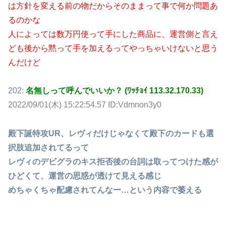
は方針を変える前の物だからそのままって事で何か問題あ
るのかな
人によっては数万円使って手にした商品に、運営側と言え
ども後から黙って手を加えるってやっちゃいけないと思う
んだけど
202:
名無しって呼んでいいか？ (ﾜｯﾁｮｲ 113.32.170.33)
2022/09/01(木) 15:22:54.57 ID:Vdmnon3y0
殿下誕特攻UR、レヴィだけじゃなくて殿下のカードも選
択肢追加されてるって
レヴィのデビグラのキス拒否後の台詞は取ってつけた感が
ひどくて、運営の思惑が透けて見える感じ
めちゃくちゃ配慮されてんなー…という内容で萎える