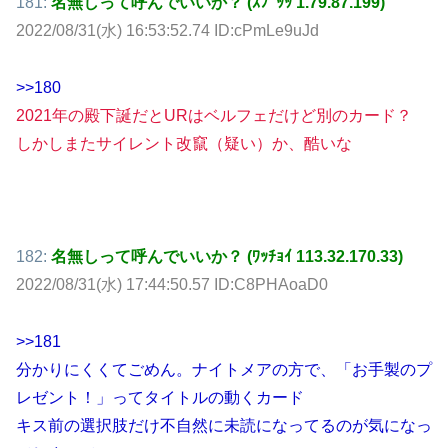
181:
名無しって呼んでいいか？ (ｽﾌﾟｯｯ 1.79.87.199)
2022/08/31(水) 16:53:52.74 ID:cPmLe9uJd
>>180
2021年の殿下誕だとURはベルフェだけど別のカード？
しかしまたサイレント改竄（疑い）か、酷いな
182:
名無しって呼んでいいか？ (ﾜｯﾁｮｲ 113.32.170.33)
2022/08/31(水) 17:44:50.57 ID:C8PHAoaD0
>>181
分かりにくくてごめん。ナイトメアの方で、「お手製のプ
レゼント！」ってタイトルの動くカード
キス前の選択肢だけ不自然に未読になってるのが気になっ