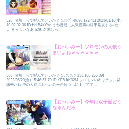
528: 名無しって呼んでいいか？ (ｽｯｯﾌﾟ 49.98.172.41) 2023/01/18(水)
10:02:02.36 ID:HdIB4kYAd うわ普通に人気投票の結果発表するのか
よ きっついなあ 529: 名無しっ...
【おべいみー】ソロモンの人歌う
Obey Me!
まいよねｗｗｗｗｗｗ
588: 名無しって呼んでいいか？ (ﾃﾃﾝﾃﾝﾃﾝ 133.106.255.89)
2022/05/20(金) 15:46:37.70 ID:YFBJrK32M ソロモンのキャラソン試
聴来たね 中の人前におべいみーの歌つべに上げてて...
【おべいみー】今年は双子誕どう
Obey Me!
なるんだろ