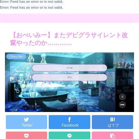
Error: Feed has an error or is not valid.
Error: Feed has an error or is not valid.
【おべいみー】またデビグラサイレント改
竄やったのか…………
Obey Me!
Twitter
Facebook
はてブ