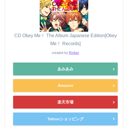
CD Obey Me！ The Album Japanese Edition[Obey
Me！ Records]
created by
Rinker
あみあみ
Amazon
楽天市場
Yahooショッピング