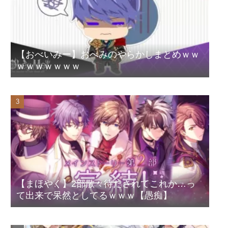
【おべいみー】おべみのやらかしまとめｗｗ
ｗｗｗｗｗｗｗ
【まほやく】2部散々待たされてこれか…っ
て出来で呆然としてるｗｗｗ【愚痴】