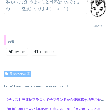
私もいまだにうまいこと出来ないんですよ
ね………勉強になります(´・ω・｀)
たぁboy
共有:
Twitter
Facebook
魔法使いの約束
Error: Feed has an error or is not valid.
【学マス】三連結フラスタで全ブランドから楽屋花を消失させた訴訟おじさん遂に口を開くも他人事
【衝撃】先日ワイに｢殺すぞ｣と言った上司、｢胃が痛い｣とか言い出すｗｗｗｗｗ