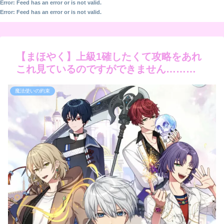
Error: Feed has an error or is not valid.
Error: Feed has an error or is not valid.
【まほやく】上級1確したくて攻略をあれ
これ見ているのですができません………
魔法使いの約束