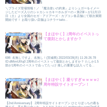
＼プライズ登場情報！／ 『魔法使いの約束』よりシュガーをイメー
ジしたビーズ入りのシャカシャカキーホルダーの＜第2弾＞が11月13
日（土）より全国のセガ・アドアーズ・カプコン各店舗にて順次展開
開始です！ お取り扱い店舗はコチラ☞taito...
【まほやく】2周年のイベストっ
魔法使いの約束
て復刻とかしますか？
698: 名無しですよ、名無し！(茨城県) 2022/03/28(月) 11:26:26.78
ID:dMtmUlXq0 2周年のイベストって復刻とかしますか？ たしか1.5
部が1周年のイベストで合ってたっけ 推しの重要な話入ってる...
【まほやく】凝りすぎｗｗｗｗ2
魔法使いの約束
周年特設サイトオープン！
【2nd Anniversary】 2周年特設サイトオープン ひとりぼっちの夜を
越えて。手を取り合った。ともだちみたいに mahoyaku.com/2nd/ #