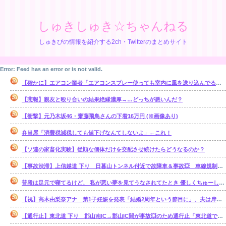
しゅきしゅき☆ちゃんねる
しゅきぴの情報を紹介する2ch・Twitterのまとめサイト
Error: Feed has an error or is not valid.
【確かに】エアコン業者「エアコンスプレー使っても室内に風を送り込んでるファンは汚いままですよ」
【悲報】親友と殴り合いの結果絶縁濃厚→…どっちが悪いんだ？
【衝撃】元乃木坂46・齋藤飛鳥さんの下着16万円 (※画像あり)
弁当屋「消費税減税しても値下げなんてしないよ」←これ！
【ソ連の家畜化実験】従順な個体だけを交配させ続けたらどうなるのか？
【事故渋滞】上信越道 下り 日暮山トンネル付近で故障車＆事故💥 車線規制 松井田妙義IC〜佐久平IC 渋滞距離 10.0km 通過時間 50 分
普段は足元で寝てるけど、 私が悪い夢を見てうなされてたとき 優しくちゅーして起こしてくれた。【再】
【祝】高木由梨奈アナ 第1子妊娠を発表「結婚2周年という節目に」、夫は岸田タツヤ
【通行止】東北道 下り 郡山南IC→郡山IC間が事故💥のため通行止「東北道で単独事故 3人がけが1人が心肺停止」