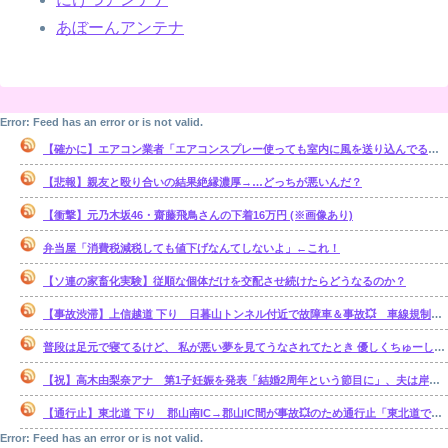
あぼーんアンテナ
Error: Feed has an error or is not valid.
【確かに】エアコン業者「エアコンスプレー使っても室内に風を送り込んでるファンは汚いままですよ」
【悲報】親友と殴り合いの結果絶縁濃厚→…どっちが悪いんだ？
【衝撃】元乃木坂46・齋藤飛鳥さんの下着16万円 (※画像あり)
弁当屋「消費税減税しても値下げなんてしないよ」←これ！
【ソ連の家畜化実験】従順な個体だけを交配させ続けたらどうなるのか？
【事故渋滞】上信越道 下り 日暮山トンネル付近で故障車＆事故💥 車線規制 松井田妙義IC〜佐久平IC 渋滞距離 10.0km 通過時間 50 分
普段は足元で寝てるけど、 私が悪い夢を見てうなされてたとき 優しくちゅーして起こしてくれた。【再】
【祝】高木由梨奈アナ 第1子妊娠を発表「結婚2周年という節目に」、夫は岸田タツヤ
【通行止】東北道 下り 郡山南IC→郡山IC間が事故💥のため通行止「東北道で単独事故 3人がけが1人が心肺停止」
Error: Feed has an error or is not valid.