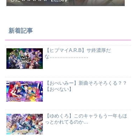
新着記事
【ヒプマイA.R.B】サ終濃厚だ
な……………………
【おべいみー】新曲そろそろくる？？
【おべない】
【ゆめくろ】このキャラもう一年もほ
っとかれてるのか…