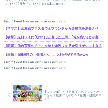
まほやく2周年 #まほやく pic.twitter.com/...
Error: Feed has an error or is not valid.
【学マス】三連結フラスタで全ブランドから楽屋花を消失させた訴訟おじさん遂に口を開くも他人事
【衝撃】先日ワイに｢殺すぞ｣と言った上司、｢胃が痛い｣とか言い出すｗｗｗｗｗ
【朗報】仙台育英のチア、今年も爆乳ワキ見せ祭りがシコすぎる
【画像】深夜0時の「矢場とん」、大行列ができるwww
Error: Feed has an error or is not valid.
Error: Feed has an error or is not valid.
【ウインボ】とりあえずこのままのペー
スなら丁度来年1月でイベ報酬一巡出来そ
う？