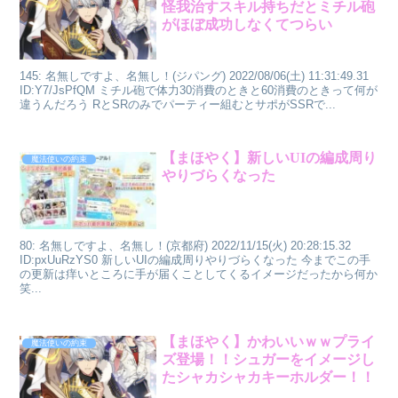
怪我治すスキル持ちだとミチル砲
がほぼ成功しなくてつらい
145: 名無しですよ、名無し！(ジパング) 2022/08/06(土) 11:31:49.31
ID:Y7/JsPfQM ミチル砲で体力30消費のときと60消費のときって何が
違うんだろう RとSRのみでパーティー組むとサポがSSRで...
【まほやく】新しいUIの編成周り
魔法使いの約束
やりづらくなった
80: 名無しですよ、名無し！(京都府) 2022/11/15(火) 20:28:15.32
ID:pxUuRzYS0 新しいUIの編成周りやりづらくなった 今までこの手
の更新は痒いところに手が届くことしてくるイメージだったから何か
笑...
【まほやく】かわいいｗｗプライ
魔法使いの約束
ズ登場！！シュガーをイメージし
たシャカシャカキーホルダー！！