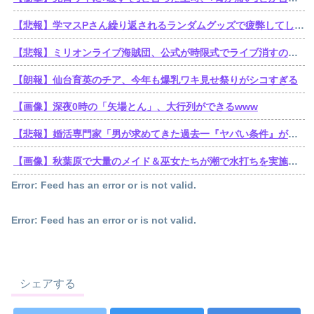
【悲報】学マスPさん繰り返されるランダムグッズで疲弊してしまう
【悲報】ミリオンライブ海賊団、公式が時限式でライブ消すのでbilibili動画にアーカイブを残す。富・名声・力。他ブランドの金でこの世のすべてを手に入れた海賊王ミリオン・ライブ
【朗報】仙台育英のチア、今年も爆乳ワキ見せ祭りがシコすぎる
【画像】深夜0時の「矢場とん」、大行列ができるwww
【悲報】婚活専門家「男が求めてきた過去一『ヤバい条件』がこれｗ」
【画像】秋葉原で大量のメイド＆巫女たちが潮で水打ちを実施www
Error: Feed has an error or is not valid.
Error: Feed has an error or is not valid.
シェアする