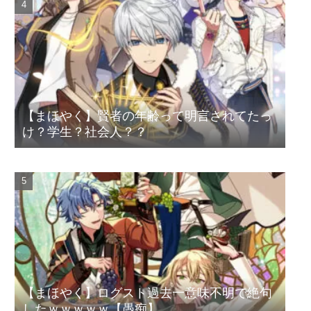
【まほやく】賢者の年齢って明言されてたっ
け？学生？社会人？？
【まほやく】ログスト過去一意味不明で絶句
したｗｗｗｗｗ【愚痴】