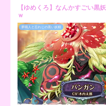
【ゆめくろ】なんかすごい黒妖
ｗ
夢職人と忘れじの黒い妖精