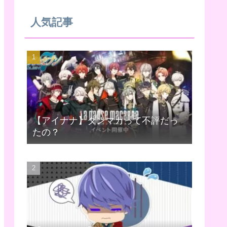
人気記事
【アイナナ】ダンマカって不評だっ
たの？