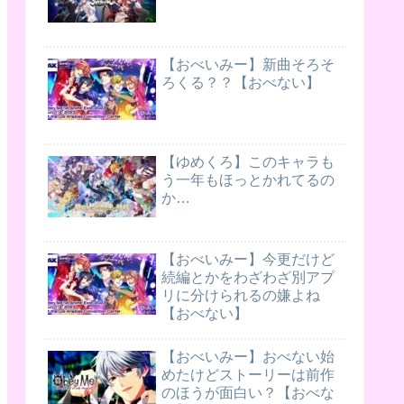
【おべいみー】新曲そろそ
ろくる？？【おべない】
【ゆめくろ】このキャラも
う一年もほっとかれてるの
か…
【おべいみー】今更だけど
続編とかをわざわざ別アプ
リに分けられるの嫌よね
【おべない】
【おべいみー】おべない始
めたけどストーリーは前作
のほうが面白い？【おべな