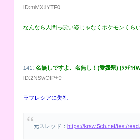
ID:mMXtIYTF0
なんなら人間っぽい姿じゃなくポケモンくら
141:
名無しですよ、名無し！(愛媛県) (ﾜｯﾁｮｲW e
ID:2NSwOfP+0
ラフレシアに失礼
元スレッド：
https://krsw.5ch.net/test/r