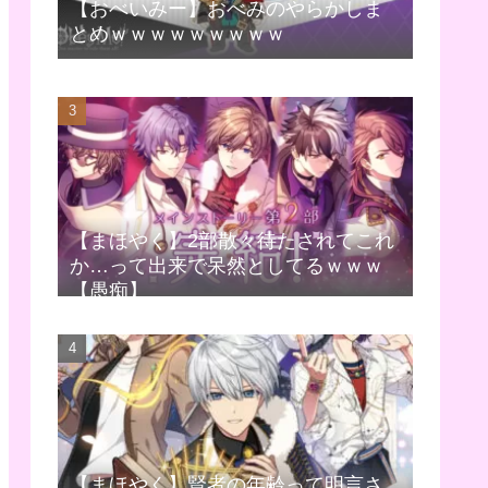
【おべいみー】おべみのやらかしま
とめｗｗｗｗｗｗｗｗｗ
【まほやく】2部散々待たされてこれ
か…って出来で呆然としてるｗｗｗ
【愚痴】
【まほやく】賢者の年齢って明言さ