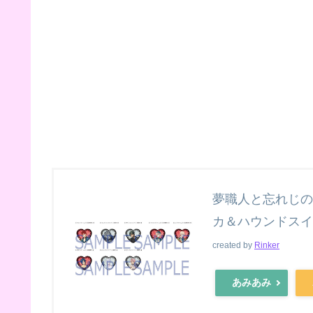
夢職人と忘れじの
カ＆ハウンドスイー
created by
Rinker
あみあみ