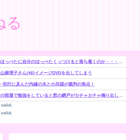
ねる
ほっぺたに自分のほっぺたくっつけると落ち着くのか・・・【再】
麻理子さん(46)イメージDVDを出してしまう
遺棄・犯行に及んだ内縁の夫との共謀が裁判の焦点！
部屋で勉強をしていると窓の網戸がカチャカチャ鳴り出した。【再】
 valid.
 valid.