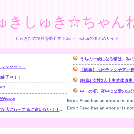
ゅきしゅき☆ちゃん
しゅきぴの情報を紹介する2ch・Twitterのまとめサイト
うちの一歳になる猫は、私の
ッッッッッッ！
【朗報】元日テレ女子アナ脊山
生終了⇒！！！
[岐阜] 女性2人山中遺体
♡♡
中一の頃、夜中に２階の自分の
がwww
Error: Feed has an error or is not
Error: Feed has an error or is not
！！！」探偵「調べたところ･･･」⇒結果ｗｗ