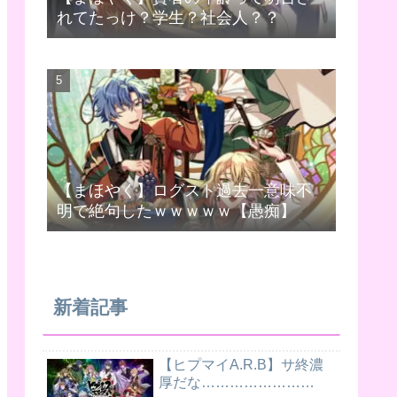
れてたっけ？学生？社会人？？
【まほやく】ログスト過去一意味不
明で絶句したｗｗｗｗｗ【愚痴】
新着記事
【ヒプマイA.R.B】サ終濃
厚だな……………………