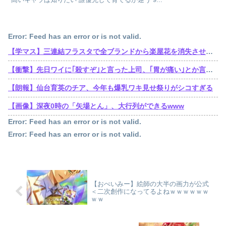
Error: Feed has an error or is not valid.
【学マス】三連結フラスタで全ブランドから楽屋花を消失させた訴訟おじさん遂に口を開くも他人事
【衝撃】先日ワイに｢殺すぞ｣と言った上司、｢胃が痛い｣とか言い出すｗｗｗｗｗ
【朗報】仙台育英のチア、今年も爆乳ワキ見せ祭りがシコすぎる
【画像】深夜0時の「矢場とん」、大行列ができるwww
Error: Feed has an error or is not valid.
Error: Feed has an error or is not valid.
【おべいみー】絵師の大半の画力が公式
＜二次創作になってるよねｗｗｗｗｗｗ
ｗｗ