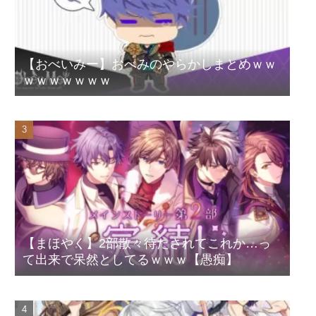
【おべいみー】おべみのやらかしまとめｗｗ
ｗｗｗｗｗｗｗ
【まほやく】2部散々待たされてこれか…っ
て出来で呆然としてるｗｗｗ【愚痴】