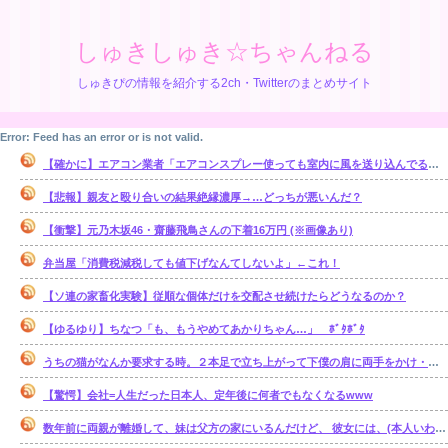
しゅきしゅき☆ちゃんねる
しゅきぴの情報を紹介する2ch・Twitterのまとめサイト
Error: Feed has an error or is not valid.
【確かに】エアコン業者「エアコンスプレー使っても室内に風を送り込んでるファンは汚いままですよ」
【悲報】親友と殴り合いの結果絶縁濃厚→…どっちが悪いんだ？
【衝撃】元乃木坂46・齋藤飛鳥さんの下着16万円 (※画像あり)
弁当屋「消費税減税しても値下げなんてしないよ」←これ！
【ソ連の家畜化実験】従順な個体だけを交配させ続けたらどうなるのか？
【ゆるゆり】ちなつ「も、もうやめてあかりちゃん…」 ﾎﾞﾀﾎﾞﾀ
うちの猫がなんか要求する時。２本足で立ち上がって下僕の肩に両手をかけ・・・【再】
【驚愕】会社=人生だった日本人、定年後に何者でもなくなるwww
数年前に両親が離婚して、妹は父方の家にいるんだけど、 彼女には、(本人いわく)霊感があるらしい。【再】