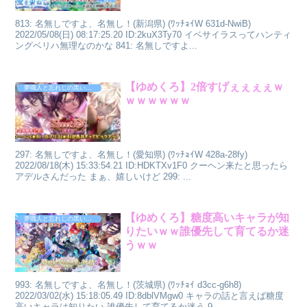
813: 名無しですよ、名無し！(新潟県) (ﾜｯﾁｮｲW 631d-NwiB)
2022/05/08(日) 08:17:25.20 ID:2kuX3Ty70 イベサイラスってハンティ
ングベリハ無理なのかな 841: 名無しですよ...
【ゆめくろ】2倍すげぇぇぇぇｗ
夢職人と忘れじの黒い妖精
ｗｗｗｗｗｗ
297: 名無しですよ、名無し！(愛知県) (ﾜｯﾁｮｲW 428a-28fy)
2022/08/18(木) 15:33:54.21 ID:HDKTXv1F0 クーヘン来たと思ったら
アデルさんだった まぁ、嬉しいけど 299: ...
【ゆめくろ】糖度高いキャラが知
夢職人と忘れじの黒い妖精
りたいｗｗ誰優先して育てるか迷
うｗｗ
993: 名無しですよ、名無し！(茨城県) (ﾜｯﾁｮｲ d3cc-g6h8)
2022/03/02(水) 15:18:05.49 ID:8dblVMgw0 キャラの話と言えば糖度
高いキャラは知りたい 誰優先して育てるか迷う 9...