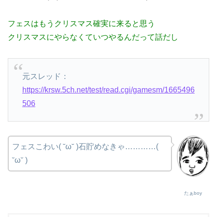
フェスはもうクリスマス確実に来ると思う
クリスマスにやらなくていつやるんだって話だし
元スレッド：
https://krsw.5ch.net/test/read.cgi/gamesm/1665496
506
フェスこわい( ˘ω˘ )石貯めなきゃ…………(
˘ω˘ )
たぁboy