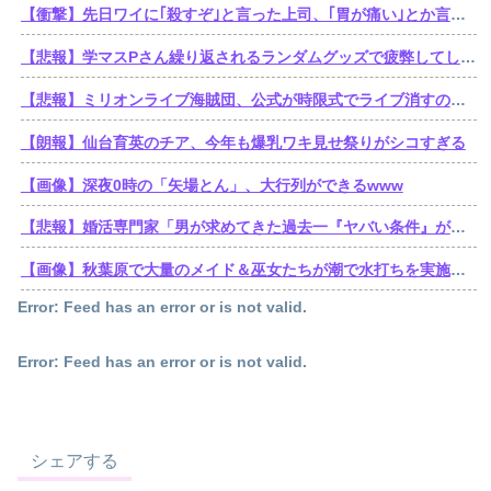
【衝撃】先日ワイに｢殺すぞ｣と言った上司、｢胃が痛い｣とか言い出すｗｗｗｗｗ
【悲報】学マスPさん繰り返されるランダムグッズで疲弊してしまう
【悲報】ミリオンライブ海賊団、公式が時限式でライブ消すのでbilibili動画にアーカイブを残す。富・名声・力。他ブランドの金でこの世のすべてを手に入れた海賊王ミリオン・ライブ
【朗報】仙台育英のチア、今年も爆乳ワキ見せ祭りがシコすぎる
【画像】深夜0時の「矢場とん」、大行列ができるwww
【悲報】婚活専門家「男が求めてきた過去一『ヤバい条件』がこれｗ」
【画像】秋葉原で大量のメイド＆巫女たちが潮で水打ちを実施www
Error: Feed has an error or is not valid.
Error: Feed has an error or is not valid.
シェアする