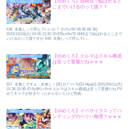
【ゆめくろ】現時点で結ばれると
夢職人と忘れじの黒い妖精
こまでいけるのって誰？？
538: 名無しって呼んでいいか？ (ﾜｯﾁｮｲW 58.85.88.36)
2023/10/24(火) 03:05:23.82 ID:ERcx5In70 現時点で結ばれるとこまで
いけるのって誰ですか 540: 名無しって呼んでい...
【ゆめくろ】エルマはスキル構成
夢職人と忘れじの黒い妖精
は至って普通だねｗｗｗ
557: 名無しですよ、名無し！(茸) (ｽﾌﾟｯｯ Sd22-MpqQ) 2022/04/11(月)
15:36:10.90 ID:6y8KL+8+d エルマはスキル構成は至って普通だね PV
みてキャラが好きだったから引いたけど性能...
【ゆめくろ】イベサイラスってハ
夢職人と忘れじの黒い妖精
ンティングのベリハ無理？ｗｗｗ