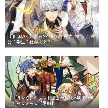
【まほやく】賢者の年齢って明言されてたっ
け？学生？社会人？？
【まほやく】ログスト過去一意味不明で絶句
したｗｗｗｗｗ【愚痴】