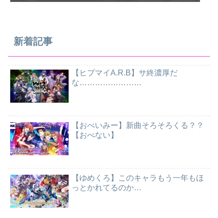
新着記事
【ヒプマイA.R.B】サ終濃厚だ
な……………………
【おべいみー】新曲そろそろくる？？
【おべない】
【ゆめくろ】このキャラもう一年もほ
っとかれてるのか…