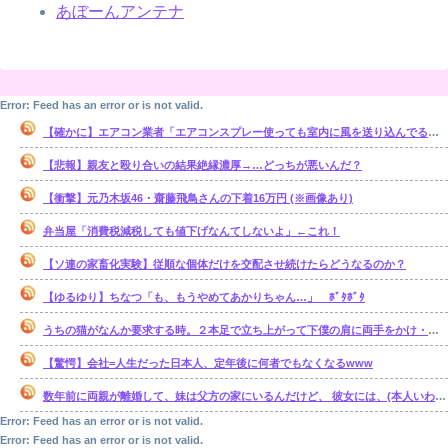
あぼーんアンテナ
Error: Feed has an error or is not valid.
【確かに】エアコン業者「エアコンスプレー使っても室内に風を送り込んでるファンは汚いままですよ」
【悲報】親友と殴り合いの結果絶縁濃厚→…どっちが悪いんだ？
【衝撃】元乃木坂46・齋藤飛鳥さんの下着16万円 (※画像あり)
弁当屋「消費税減税しても値下げなんてしないよ」←これ！
【ソ連の家畜化実験】従順な個体だけを交配させ続けたらどうなるのか？
【ゆるゆり】ちなつ「も、もうやめてあかりちゃん…」 ﾎﾞﾀﾎﾞﾀ
うちの猫がなんか要求する時。２本足で立ち上がって下僕の肩に両手をかけ・・・【再】
【驚愕】会社=人生だった日本人、定年後に何者でもなくなるwww
数年前に両親が離婚して、妹は父方の家にいるんだけど、 彼女には、(本人いわく)霊感があるらしい。【再】
Error: Feed has an error or is not valid.
Error: Feed has an error or is not valid.