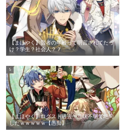
【まほやく】賢者の年齢って明言されてたっ
け？学生？社会人？？
【まほやく】ログスト過去一意味不明で絶句
したｗｗｗｗｗ【愚痴】