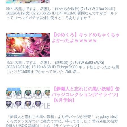
857: 名無しですよ、名無し！(やわらか銀行) (ﾜｯﾁｮｲW 17aa-SsdT)
2022/04/19(火) 02:23:38.26 ID:1j4FVG1M0 質問なんですがゴールド
ってゴールドガチャ以外に使うところありますか？ ...
【ゆめくろ】キッドめちゃくちゃ
夢職人と忘れじの黒い妖精
よかったよｗｗｗｗｗ
753: 名無しですよ、名無し！(群馬県) (ﾜｯﾁｮｲW da93-oWXi)
2022/12/07(水) 15:19:48.68 ID:EUnqA5KC0 キッド欲しかったから回
したけど150連までかかって泣いた 756: 名...
【夢職人と忘れじの黒い妖精】缶
グッズ
バッジコレクション[アイライツ]
【6月予約】
『夢職人と忘れじの黒い妖精』より缶バッジが発売！ たぁboy ゆめ
くろのグッズがついに発売ですね。待ってましたよ 常花＆虹の彼方
9個入りBOX 詳細はこちら 【ラインナップ】 ...