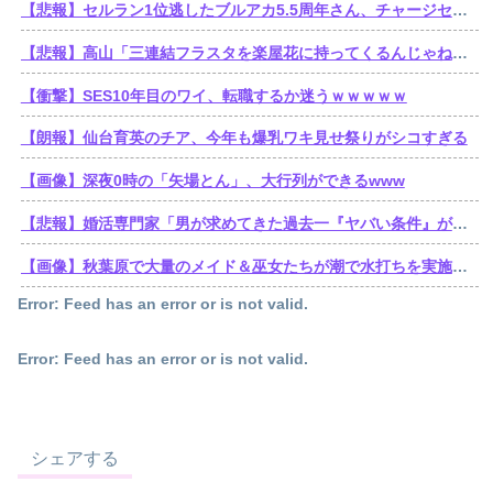
【悲報】セルラン1位逃したブルアカ5.5周年さん、チャージセンターを言い訳にするも他のソシャゲもチャージセンター在りきでセルラン1位取ってることを指摘される
【悲報】高山「三連結フラスタを楽屋花に持ってくるんじゃねえぞ」学マスの三連結フラスタがシャニマスの注意書きで名指しされてしまう
【衝撃】SES10年目のワイ、転職するか迷うｗｗｗｗｗ
【朗報】仙台育英のチア、今年も爆乳ワキ見せ祭りがシコすぎる
【画像】深夜0時の「矢場とん」、大行列ができるwww
【悲報】婚活専門家「男が求めてきた過去一『ヤバい条件』がこれｗ」
【画像】秋葉原で大量のメイド＆巫女たちが潮で水打ちを実施www
Error: Feed has an error or is not valid.
Error: Feed has an error or is not valid.
シェアする