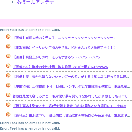
あぼーんアンテナ
Error: Feed has an error or is not valid.
【画像】創価大学の女子大生、エッッッッッッッッッッッッッッッッ！
【衝撃画像】イキリたい年頃の中学生、和彫を入れて人生終了⇒！！！
【画像】風呂上がりの柿、えっちすぎる♡♡♡♡♡♡♡♡♡
【画像あり】弊社の女性社員、胸を強調しすぎで困るんだがwww
【愕然】妻「夫から知らないシャンプーの匂いがする！変な店に行ってるに違いない！！！」探偵「調べたところ･･･」⇒結果ｗｗ
【事故渋滞】上信越道 下り 日暮山トンネル付近で故障車＆事故💥 車線規制 松井田妙義IC〜佐久平IC 渋滞距離 10.0km 通過時間 50 分
普段は足元で寝てるけど、 私が悪い夢を見てうなされてたとき 優しくちゅーして起こしてくれた。【再】
【祝】高木由梨奈アナ 第1子妊娠を発表「結婚2周年という節目に」、夫は岸田タツヤ
【通行止】東北道 下り 郡山南IC→郡山IC間が事故💥のため通行止「東北道で単独事故 3人がけが1人が心肺停止」
Error: Feed has an error or is not valid.
Error: Feed has an error or is not valid.