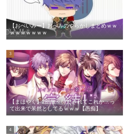
【おべいみー】おべみのやらかしまとめｗｗ
ｗｗｗｗｗｗｗ
【まほやく】2部散々待たされてこれか…っ
て出来で呆然としてるｗｗｗ【愚痴】