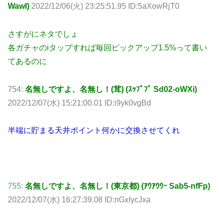
WawI)
2022/12/06(火) 23:25:51.95 ID:5aXowRjT0
さすがにネタでしょ
各ガチャのiタップすれば毎回ピックアップ1.5%って書い
てあるのに
754:
名無しですよ、名無し！(茸) (ｽｯﾌﾟﾌﾟ Sd02-oWXi)
2022/12/07(水) 15:21:00.01 ID:i9yk0vgBd
半端に貯まる天井ポイント何かに交換させてくれ
755:
名無しですよ、名無し！(東京都) (ｱｳｱｳｳｰ Sab5-nfFp)
2022/12/07(水) 16:27:39.08 ID:nGxIycJxa