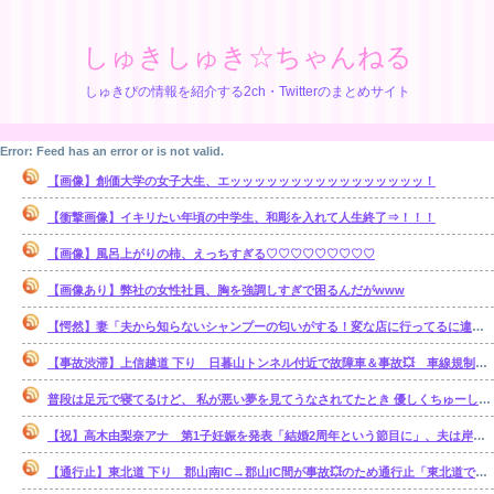
しゅきしゅき☆ちゃんねる
しゅきぴの情報を紹介する2ch・Twitterのまとめサイト
Error: Feed has an error or is not valid.
【画像】創価大学の女子大生、エッッッッッッッッッッッッッッッッ！
【衝撃画像】イキリたい年頃の中学生、和彫を入れて人生終了⇒！！！
【画像】風呂上がりの柿、えっちすぎる♡♡♡♡♡♡♡♡♡
【画像あり】弊社の女性社員、胸を強調しすぎで困るんだがwww
【愕然】妻「夫から知らないシャンプーの匂いがする！変な店に行ってるに違いない！！！」探偵「調べたところ･･･」⇒結果ｗｗ
【事故渋滞】上信越道 下り 日暮山トンネル付近で故障車＆事故💥 車線規制 松井田妙義IC〜佐久平IC 渋滞距離 10.0km 通過時間 50 分
普段は足元で寝てるけど、 私が悪い夢を見てうなされてたとき 優しくちゅーして起こしてくれた。【再】
【祝】高木由梨奈アナ 第1子妊娠を発表「結婚2周年という節目に」、夫は岸田タツヤ
【通行止】東北道 下り 郡山南IC→郡山IC間が事故💥のため通行止「東北道で単独事故 3人がけが1人が心肺停止」