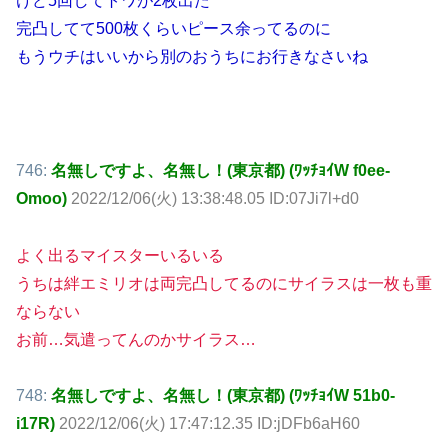
けど5回してトワが2枚出た
完凸してて500枚くらいピース余ってるのに
もうウチはいいから別のおうちにお行きなさいね
746:
名無しですよ、名無し！(東京都) (ﾜｯﾁｮｲW f0ee-
Omoo)
2022/12/06(火) 13:38:48.05 ID:07Ji7l+d0
よく出るマイスターいるいる
うちは絆エミリオは両完凸してるのにサイラスは一枚も重
ならない
お前…気遣ってんのかサイラス…
748:
名無しですよ、名無し！(東京都) (ﾜｯﾁｮｲW 51b0-
i17R)
2022/12/06(火) 17:47:12.35 ID:jDFb6aH60