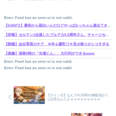
Error: Feed has an error or is not valid.
【GANTZ】最初から面白いんだけどやっぱおっちゃん達出てきてから加速しだすなって…
【悲報】セルラン1位逃したブルアカ5.5周年さん、チャージセンターを言い訳にするも他のソシャゲもチャージセンター在りきでセルラン1位取ってることを指摘される
【朗報】仙台育英のチア、今年も爆乳ワキ見せ祭りがシコすぎる
【画像】深夜0時の「矢場とん」、大行列ができるwww
Error: Feed has an error or is not valid.
Error: Feed has an error or is not valid.
【ウインボ】なんで今月BDの御影池がミ
ュ記念なんだよｗｗｗｗｗｗｗｗｗ