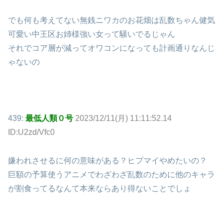
でも何も考えてない無銭ニワカのお花畑は乱数ちゃん健気
可愛い中王区お姉様強い女って騒いでるじゃん
それでコア層が減ってオワコンになっても計画通りなんじ
ゃないの
439:
最低人類０号
2023/12/11(月) 11:11:52.14
ID:U2zd/Vfc0
嫌われさせるに何の意味がある？ヒプマイやめたいの？
巨額の予算使うアニメでわざわざ乱数のために他のキャラ
が割食ってるなんて本来ならあり得ないことでしょ