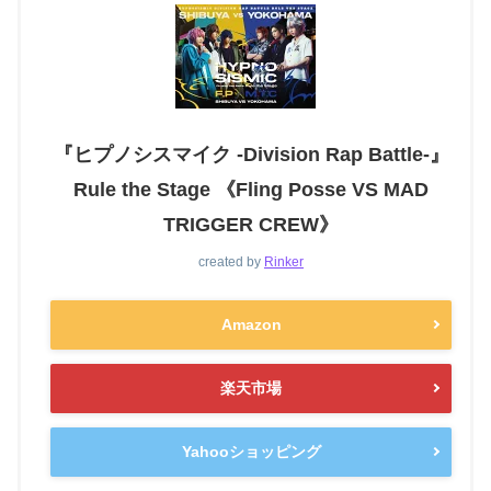
『ヒプノシスマイク -Division Rap Battle-』
Rule the Stage 《Fling Posse VS MAD
TRIGGER CREW》
created by
Rinker
Amazon
楽天市場
Yahooショッピング