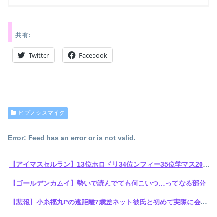
共有:
Twitter
Facebook
ヒプノシスマイク
Error: Feed has an error or is not valid.
【アイマスセルラン】13位ホロドリ34位ンフィー35位学マス203位シャニソン403位アズールレーン404位ミリシタ517位デレステ
【ゴールデンカムイ】勢いで読んでても何こいつ…ってなる部分
【悲報】小糸福丸Pの遠距離7歳差ネット彼氏と初めて実際に会いに1泊2日東京へ→帰ってきて速攻お別れ報告