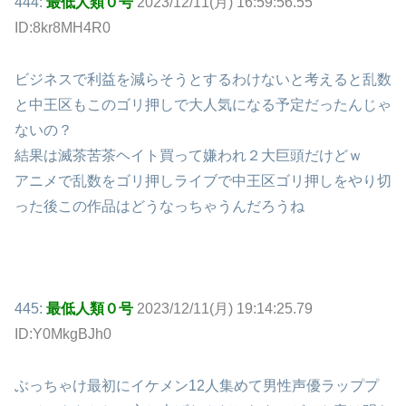
444:
最低人類０号
2023/12/11(月) 16:59:56.55
ID:8kr8MH4R0
ビジネスで利益を減らそうとするわけないと考えると乱数
と中王区もこのゴリ押しで大人気になる予定だったんじゃ
ないの？
結果は滅茶苦茶ヘイト買って嫌われ２大巨頭だけどｗ
アニメで乱数をゴリ押しライブで中王区ゴリ押しをやり切
った後この作品はどうなっちゃうんだろうね
445:
最低人類０号
2023/12/11(月) 19:14:25.79
ID:Y0MkgBJh0
ぶっちゃけ最初にイケメン12人集めて男性声優ラッププ