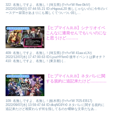
322: 名無しですよ、名無し！(埼玉県) (ﾜｯﾁｮｲW ffee-0ktV)
2022/01/09(日) 07:44:55.21 ID:xHqpouL20 推しじゃないのに今年のバ
ースデー寂雷があまりにも麗しくてついつい回し...
【ヒプマイA.R.B】シナリオイベ
ヒプノシスマイク
こんなに連発せんでもいいのにな
と思うけど………
409: 名無しですよ、名無し！(埼玉県) (ﾜｯﾁｮｲW 41aa-xLXr)
2022/12/07(水) 17:47:00.63 ID:LyuzHYbm0 後半イベントは夢オチ？
410: 名無しですよ、名無し！(東京都) (...
【ヒプマイA.R.B】ネタバレに関
ヒプノシスマイク
する規約に追記来たけど…………
109: 名無しですよ、名無し！(栃木県) (ﾜｯﾁｮｲW 7f25-EB17)
2022/09/07(水) 13:59:47.64 ID:dkqNG9Yr0 ネタバレに関する規約に
追記来たけど相変わらず何を指してるのか曖昧な文章だなあ...