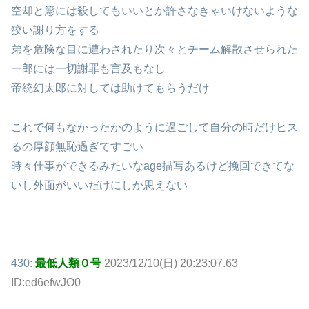
空却と簓には殺してもいいとか許さなきゃいけないような
狡い謝り方をする
弟を危険な目に遭わされたり次々とチーム解散させられた
一郎には一切謝罪も言及もなし
帝統幻太郎に対しては助けてもらうだけ
これで何もなかったかのように過ごして自分の時だけヒス
るの厚顔無恥過ぎてすごい
時々仕事ができるみたいなage描写あるけど挽回できてな
いし外面がいいだけにしか思えない
430:
最低人類０号
2023/12/10(日) 20:23:07.63
ID:ed6efwJO0