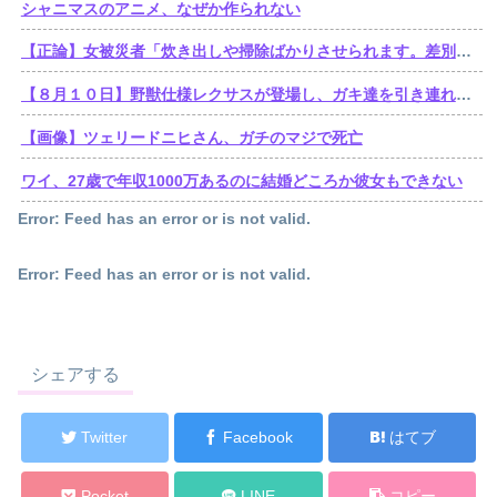
シャニマスのアニメ、なぜか作られない
【正論】女被災者「炊き出しや掃除ばかりさせられます。差別ですよね？」
【８月１０日】野獣仕様レクサスが登場し、ガキ達を引き連れてハーメルンの笛吹き状態となる （※動画あり）
【画像】ツェリードニヒさん、ガチのマジで死亡
ワイ、27歳で年収1000万あるのに結婚どころか彼女もできない
Error: Feed has an error or is not valid.
Error: Feed has an error or is not valid.
シェアする
Twitter
Facebook
はてブ
Pocket
LINE
コピー