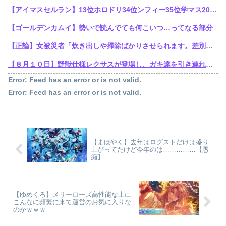
【アイマスセルラン】13位ホロドリ34位ンフィー35位学マス203位シャニソン403位アズールレーン404位ミリシタ517位デレステ
【ゴールデンカムイ】勢いで読んでても何こいつ…ってなる部分
【正論】女被災者「炊き出しや掃除ばかりさせられます。差別ですよね？」
【８月１０日】野獣仕様レクサスが登場し、ガキ達を引き連れてハーメルンの笛吹き状態となる （※動画あり）
Error: Feed has an error or is not valid.
Error: Feed has an error or is not valid.
【まほやく】去年はログストだけは盛り
上がってたけど今年のは……………【愚
痴】
【ゆめくろ】メリーローズ高性能な上に
こんなに頻繁に来て運営のお気に入りな
のかｗｗｗ