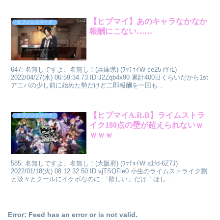
【ヒプマイ】あのキャラなかなか
ヒプノシスマイク
報酬にこない……
647: 名無しですよ、名無し！(兵庫県) (ﾜｯﾁｮｲW ce25-rYrL)
2022/04/27(水) 06:59:34.73 ID:J2Zqb4x90 累計400日くらいだから1st
アニバの少し前に始めた勢だけど二郎報酬を一回も...
【ヒプマイA.R.B】ライムストラ
ヒプノシスマイク
イク180点の壁が超えられないｗ
ｗｗｗ
585: 名無しですよ、名無し！(大阪府) (ﾜｯﾁｮｲW a1fd-6Z7J)
2022/01/18(火) 08:12:32.50 ID:vjTSQFle0 小生のライムストライク割
と淡々とクールにイケボなのに 「欲しい」だけ「ほし...
Error: Feed has an error or is not valid.