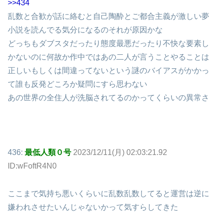
>>434
乱数と合歓が話に絡むと自己陶酔とご都合主義が激しい夢
小説を読んでる気分になるのそれが原因かな
どっちもダブスタだったり態度最悪だったり不快な要素し
かないのに何故か作中ではあの二人が言うことやることは
正しいもしくは間違ってないという謎のバイアスがかかっ
て誰も反発どころか疑問にすら思わない
あの世界の全住人が洗脳されてるのかってくらいの異常さ
436:
最低人類０号
2023/12/11(月) 02:03:21.92
ID:wFoftR4N0
ここまで気持ち悪いくらいに乱数乱数してると運営は逆に
嫌われさせたいんじゃないかって気すらしてきた