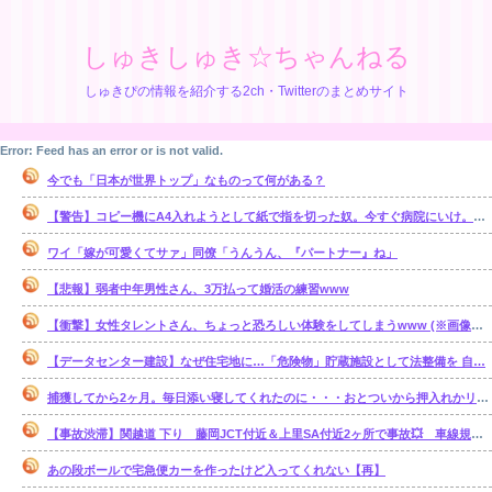
しゅきしゅき☆ちゃんねる
しゅきぴの情報を紹介する2ch・Twitterのまとめサイト
Error: Feed has an error or is not valid.
今でも「日本が世界トップ」なものって何がある？
【警告】コピー機にA4入れようとして紙で指を切った奴。今すぐ病院にいけ。腕一本切断になってもしらんぞ
ワイ「嫁が可愛くてサァ」同僚「うんうん、『パートナー』ね」
【悲報】弱者中年男性さん、3万払って婚活の練習www
【衝撃】女性タレントさん、ちょっと恐ろしい体験をしてしまうwww (※画像あり)
【データセンター建設】なぜ住宅地に…「危険物」貯蔵施設として法整備を 自…
捕獲してから2ヶ月。毎日添い寝してくれたのに・・・おとついから押入れかリビングで ひとり寝るようになってしまった・・・。【再】
【事故渋滞】関越道 下り 藤岡JCT付近＆上里SA付近2ヶ所で事故💥 車線規制 本庄児玉IC〜藤岡JCT 渋滞距離 5.0km 通過時間 20 分
あの段ボールで宅急便カーを作ったけど入ってくれない【再】