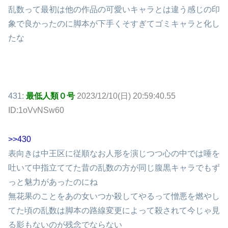
乱数って最初は他の作品の可愛いキャラとは違う感じの印
象で良かったのに脚本が下手くそすぎてゴミキャラと化し
たな
431:
最低人類０号
2023/12/10(日) 20:59:40.55
ID:1oVvNSw60
>>430
表向きは中王区に従順なお人形を演じつつ心の中では唾を
吐いて中指立ててた昔の乱数の方が同じ腹黒キャラでもず
っと魅力があったのにね
無花果のことをあの女いつか殺してやるって憎悪を燃やし
てた頃の乱数は脚本の路線変更によって殺されて今じゃ見
る影もないのが残念でならない