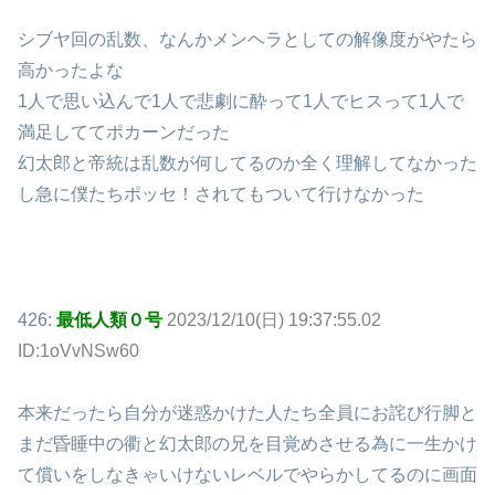
シブヤ回の乱数、なんかメンヘラとしての解像度がやたら
高かったよな
1人で思い込んで1人で悲劇に酔って1人でヒスって1人で
満足しててポカーンだった
幻太郎と帝統は乱数が何してるのか全く理解してなかった
し急に僕たちポッセ！されてもついて行けなかった
426:
最低人類０号
2023/12/10(日) 19:37:55.02
ID:1oVvNSw60
本来だったら自分が迷惑かけた人たち全員にお詫び行脚と
まだ昏睡中の衢と幻太郎の兄を目覚めさせる為に一生かけ
て償いをしなきゃいけないレベルでやらかしてるのに画面