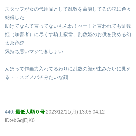
スタッフが女の代用品として乱数を贔屓してるの説に色々
納得した
助けてなんて言ってないもんね！べー！と言われても乱数
姫（加害者）に尽くす騎士寂雷、乱数姫のお供を務める幻
太郎帝統
気持ち悪いマジできしょい
んほって作画力入れてるわりに乱数の顔が虫みたいに見え
る・・スズメバチみたいな顔
440:
最低人類０号
2023/12/11(月) 13:05:04.12
ID:+bGqjEjK0