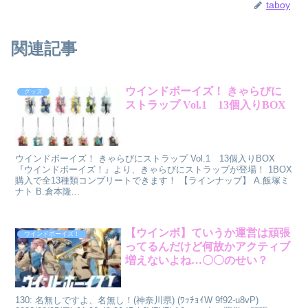
taboy
関連記事
ウインドボーイズ！ きゃらびに
グッズ
ストラップ Vol.1 13個入りBOX
ウインドボーイズ！ きゃらびにストラップ Vol.1 13個入りBOX
『ウインドボーイズ！』より、きゃらびにストラップが登場！ 1BOX
購入で全13種類コンプリートできます！ 【ラインナップ】 A.飯塚ミ
ナト B.倉本隆...
【ウインボ】ていうか運営は頑張
ウインドボーイズ！
ってるんだけど何故かアクティブ
増えないよね…〇〇のせい？
130: 名無しですよ、名無し！(神奈川県) (ﾜｯﾁｮｲW 9f92-u8vP)