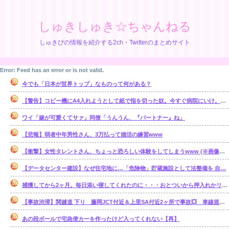
しゅきしゅき☆ちゃんねる
しゅきぴの情報を紹介する2ch・Twitterのまとめサイト
Error: Feed has an error or is not valid.
今でも「日本が世界トップ」なものって何がある？
【警告】コピー機にA4入れようとして紙で指を切った奴。今すぐ病院にいけ。腕一本切断になってもしらんぞ
ワイ「嫁が可愛くてサァ」同僚「うんうん、『パートナー』ね」
【悲報】弱者中年男性さん、3万払って婚活の練習www
【衝撃】女性タレントさん、ちょっと恐ろしい体験をしてしまうwww (※画像あり)
【データセンター建設】なぜ住宅地に…「危険物」貯蔵施設として法整備を 自…
捕獲してから2ヶ月。毎日添い寝してくれたのに・・・おとついから押入れかリビングで ひとり寝るようになってしまった・・・。【再】
【事故渋滞】関越道 下り 藤岡JCT付近＆上里SA付近2ヶ所で事故💥 車線規制 本庄児玉IC〜藤岡JCT 渋滞距離 5.0km 通過時間 20 分
あの段ボールで宅急便カーを作ったけど入ってくれない【再】