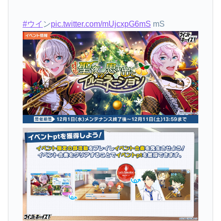
#ウイ
ン
pic.twitter.com/mUjcxpG6mS
mS