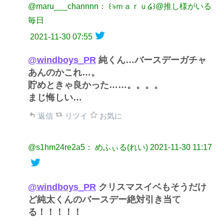
@maru___channnn： ꒰ঌｍａｒｕ໒꒱@推し様がいる
毎日
2021-11-30 07:55
@windboys_PR
純くん…バースデーガチャ
あんのかこれ…。
貯めときゃ良かった……。。。。
まじ悔しい…
返信
リツイ
お気に
@s1hm24re2a5： めふぃる(れい)
2021-11-30 11:17
@windboys_PR
クリスマスイベもそうだけ
ど純太くんのバースデー絶対引き当て
る！！！！！