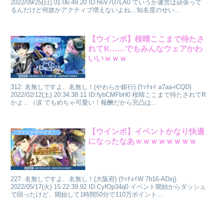
2022/09/25(日) 01:06:49.20 ID:h6V7U7LA0 ていうか運営は頑張って
るんだけど何故かアクティブ増えないよね…知名度のせい...
【ウインボ】桜晴ここまで待たさ
ウインドボーイズ！
れてR……でもみんなウェアかわ
いいｗｗｗ
312: 名無しですよ、名無し！(やわらか銀行) (ﾜｯﾁｮｲ a7aa-rCQD)
2022/02/12(土) 20:34:38.11 ID:fybCMFbH0 桜晴ここまで待たされてR
かよ…（涙 でもめちゃ可愛い！報酬だから完凸は...
【ウインボ】イベントかなり快適
ウインドボーイズ！
になったなあｗｗｗｗｗｗｗｗ
227: 名無しですよ、名無し！(大阪府) (ﾜｯﾁｮｲW 7b16-ADxj)
2022/05/17(火) 15:22:39.92 ID:CyfOp34q0 イベント開始からダッシュ
で回ったけど、開始して1時間50分で110万ポイント...