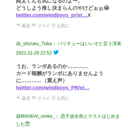
純太くんも気になるのよ〜。
どうしよう推し決まらんのやけどぉぉ😭
twitter.com/windboys_pr/st…
X
返信
リツイ
お気に
@_shizuku_Tuba： バリチューはいいぞと言う澪來
2021-11-29 22:53
うお、ランボあるのか…………
カード報酬がランボにありませんよう
に…………（震え声）
twitter.com/windboys_PR/st…
返信
リツイ
お気に
@MANKAI_renko_： 恋子@企画とテストはじめま
した😇