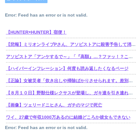
Error: Feed has an error or is not valid.
【HUNTER×HUNTER】宿便！
【悲報】ミリオンライブPさん、アソビストアに殺害予告して消される
アソビストア「アンケするで～」「『高額』…？ファッ！？これはカスタマーハラスメント！弁護士と警察使って法的措置させてもらうやで～！！！（クソデカ警告文）」
【ハイパーインフレーション】何度も読み返したくなるページ
【正論】女被災者「炊き出しや掃除ばかりさせられます。差別ですよね？」
【８月１０日】野獣仕様レクサスが登場し、ガキ達を引き連れてハーメルンの笛吹き状態となる （※動画あり）
【画像】ツェリードニヒさん、ガチのマジで死亡
ワイ、27歳で年収1000万あるのに結婚どころか彼女もできない
Error: Feed has an error or is not valid.