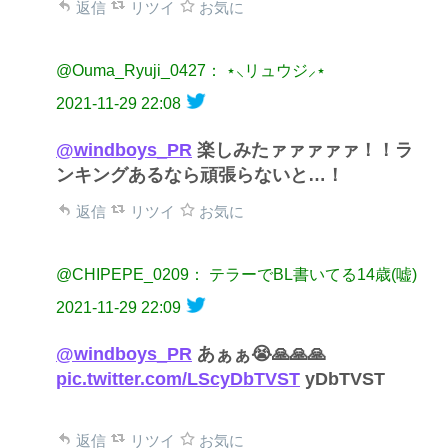
返信
リツイ
お気に
@Ouma_Ryuji_0427： ⋆⸜リュウジ⸝⋆
2021-11-29 22:08
@windboys_PR
楽しみたァァァァァ！！ラ
ンキングあるなら頑張らないと…！
返信
リツイ
お気に
@CHIPEPE_0209： テラーでBL書いてる14歳(嘘)
2021-11-29 22:09
@windboys_PR
あぁぁ😭🙏🙏🙏
pic.twitter.com/LScyDbTVST
yDbTVST
返信
リツイ
お気に