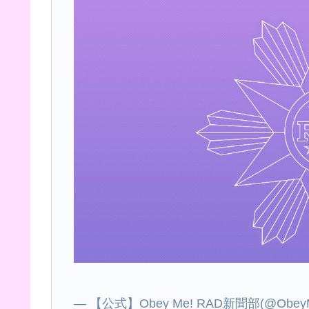
— 【公式】Obey Me! RAD新聞部(@ObeyMeO