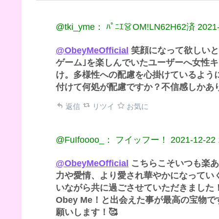
@tki_yme： ﾊﾟﾆｴ👗OM!LN62H62済
2021
@ObeyMeOfficial
笑顔になって欲しいと
ゲーム｣を楽しんでいたユーザーへ女性
け。多様性への配慮を心掛けているよう
付けて何処が配慮ですか？不信感しかあ
返信
リツイ
お気に
@FuIfoooo_： フイッフー！
2021-12-22 
@ObeyMeOfficial
こちらこそいつも楽あ
力や愛情、より愛され華やかになっていく
いながら共に過ごさせていただきました
Obey Me！と出会えた事が最高の宝
願いします！🥰