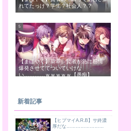
れてたっけ？学生？社会人？？
【まほやく】新章、賢者が急に感情
爆発させててついていけな
い…………ｗｗｗｗｗ【愚痴】
新着記事
【ヒプマイA.R.B】サ終濃
厚だな……………………