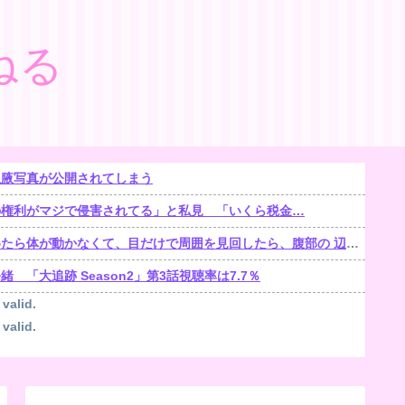
ねる
生腋写真が公開されてしまう
の権利がマジで侵害されてる」と私見 「いくら税金…
くて、目だけで周囲を見回したら、腹部の 辺りをじっと見る「青く光る骨格標本」が居た【再】
「大追跡 Season2」第3話視聴率は7.7％
 valid.
 valid.