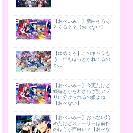
【おべいみー】新曲そろそ
ろくる？？【おべない】
【ゆめくろ】このキャラも
う一年もほっとかれてるの
か…
【おべいみー】今更だけど
続編とかをわざわざ別アプ
リに分けられるの嫌よね
【おべない】
【おべいみー】おべない始
めたけどストーリーは前作
のほうが面白い？【おべな