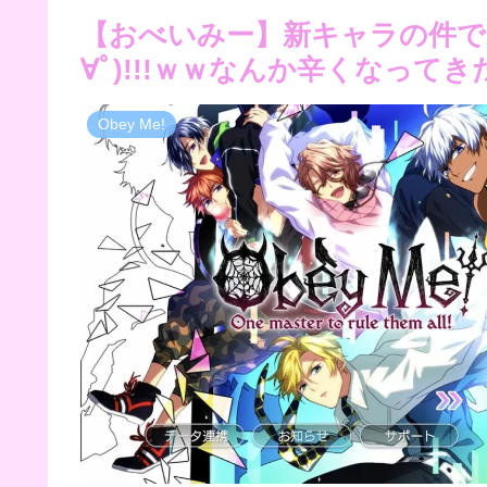
【おべいみー】新キャラの件で運
∀ﾟ)!!!ｗｗなんか辛くなってき
Obey Me!