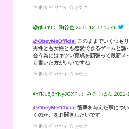
返信
リツイ
お気に
@gk3mt： 鞠谷色
2021-12-22 15:48
@ObeyMeOfficial
このままでいくつもり
男性とも女性とも恋愛できるゲームと謳
会う為にはキツい育成を頑張って最新メ
も書いた方がいいですね
返信
リツイ
お気に
@7lJe8j3YNyJGXFk： みるくぱん
2021-
@ObeyMeOfficial
衝撃を与えた事につい
くのか、をお聞きしたいです。
返信
リツイ
お気に