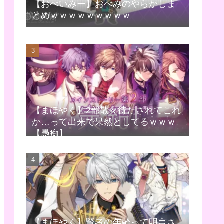
【おべいみー】おべみのやらかしま
とめｗｗｗｗｗｗｗｗｗ
【まほやく】2部散々待たされてこれ
か…って出来で呆然としてるｗｗｗ
【愚痴】
【まほやく】賢者の年齢って明言さ