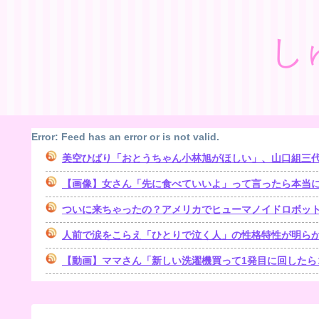
し
Error: Feed has an error or is not valid.
美空ひばり「おとうちゃん小林旭がほしい」、山口組三代目組長
【画像】女さん「先に食べていいよ」って言ったら本当
ついに来ちゃったの？アメリカでヒューマノイドロボッ
人前で涙をこらえ「ひとりで泣く人」の性格特性が明ら
【動画】ママさん「新しい洗濯機買って1発目に回したら