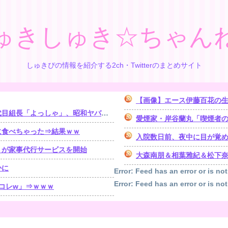
ゅきしゅき☆ちゃん
しゅきぴの情報を紹介する2ch・Twitterのまとめサイト
【画像】エース伊藤百花の
「よっしゃ」、昭和ヤバすぎ⇒！！！
愛煙家・岸谷蘭丸「喫煙者
に食べちゃった⇒結果ｗｗ
入院数日前、夜中に目が覚めたら体が動かな
トが家事代行サービスを開始
大森南朋＆相葉雅紀＆松下奈緒 
かに
Error: Feed has an error or is not
Error: Feed has an error or is not
コレw」⇒ｗｗｗ