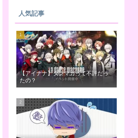
人気記事
【アイナナ】ダンマカって不評だっ
たの？