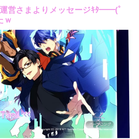
営さまよりメッセージｷﾀ━━(ﾟ
たｗ