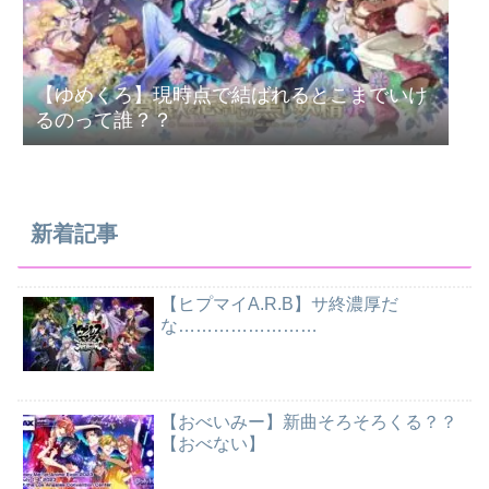
【ゆめくろ】現時点で結ばれるとこまでいけ
るのって誰？？
新着記事
【ヒプマイA.R.B】サ終濃厚だ
な……………………
【おべいみー】新曲そろそろくる？？
【おべない】