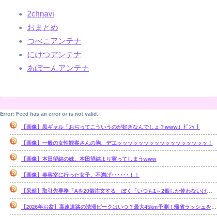
2chnavi
おまとめ
つべこアンテナ
にけつアンテナ
あぼーんアンテナ
Error: Feed has an error or is not valid.
【画像】黒ギャル「おぢってこういうのが好きなんでしょ？www」ﾄﾞﾝｯ！
【画像】一般の女性観客さんの胸、デエッッッッッッッッッッッッッッッッッ！
【画像】本田望結の妹、本田望結より実ってしまうwww
【画像】美容室に行った女子、不満げ･･････！！
【呆然】取引先専務「Aを20個注文する」ぼく「いつも1～2個しか使わないけど本当に20であってる？」取専「あってる」⇒結果！
【2026年お盆】高速道路の渋滞ピークはいつ？最大45km予測！帰省ラッシュを避ける狙い目を解説