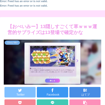
Error: Feed has an error or is not valid.
Error: Feed has an error or is not valid.
【おべいみー】13隠しすごくて草ｗｗｗ運
営的サプライズは13登場で確定かな
Obey Me!
Twitter
Facebook
はてブ