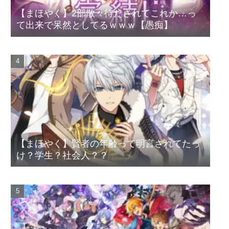
【まほやく】2部散々待たされてこれか…っ
て出来で呆然としてるｗｗｗ【愚痴】
【まほやく】賢者の年齢って明言されてたっ
け？学生？社会人？？