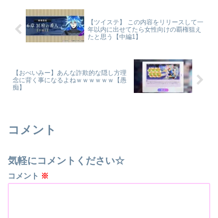
【ツイステ】 この内容をリリースして一
年以内に出せてたら女性向けの覇権狙え
たと思う【中編1】
【おべいみー】あんな詐欺的な隠し方理
念に背く事になるよねｗｗｗｗｗｗ【愚
痴】
コメント
気軽にコメントください☆
コメント
※