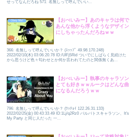
せってなんだろね 571: 名無しって呼んでいい...
【おべいみー】あのキャラは何で
Obey Me!
あんな他から浮くようなデザイン
にしちゃったんだろねｗｗ
366: 名無しって呼んでいいか？ (ｽｯｯﾌﾟ 49.98.170.248)
2022/02/10(木) 03:06:20.78 ID:/UlFj5Rid ついでにしばらく見続けた
から思うけど色々匂わせとか何か言われてたのと関係無くあ...
【おべいみー】執事のキャラソン
Obey Me!
とても好きｗｗルークはどんな曲
になるんだろうｗｗ
796: 名無しって呼んでいいか？ (ﾜｯﾁｮｲ 122.26.31.133)
2022/02/25(金) 00:43:33.49 ID:1Lj/q2Rz0 バルバトスキャラソン、It's
My Party と同じ人だった 一...
【おべいみー】13って攻略対象じ
Obey Me!