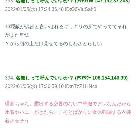
393:
名無しって呼んでいいか？ (ﾜｯﾁｮｲW 147.192.37.208)
2022/01/05(水) 17:24:36.48 ID:O6VluSah0
13隠蔽が偶然と言いはれるギリギリの所でやっててそれ
がまた卑怯
？から頭の上だけ見せてるのもわざとらしい
394:
名無しって呼んでいいか？ (ｱｳｱｳｳｰ 106.154.140.99)
2022/01/05(水) 17:36:59.10 ID:nTzZ1HNca
理念ちゃん、露出する必要のない中華服でアレなんだから
水着やバニーがきたらここぞとばかりに女体強調する衣装
着させそう