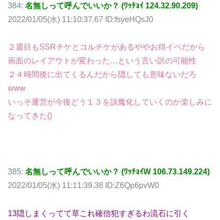
384:
名無しって呼んでいいか？ (ﾜｯﾁｮｲ 124.32.90.209)
2022/01/05(水) 11:10:37.67 ID:fsyeHQsJ0
２週目もSSRチケとコルチケがあるややお得イベだから
画面のレイアウトが変わった…という言い訳の可能性
２４時間後に出てくるんだから隠しても意味ないだろ
www
いっそ運営が今後どう１３を誤魔化していくのか楽しみに
なってきた()
385:
名無しって呼んでいいか？ (ﾜｯﾁｮｲW 106.73.149.224)
2022/01/05(水) 11:11:39.38 ID:Z6Qp6pvW0
13隠しまくってて草これ確信犯すぎるわ流石に引く