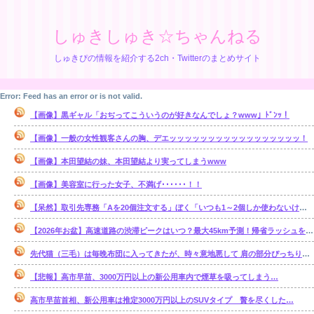
しゅきしゅき☆ちゃんねる
しゅきぴの情報を紹介する2ch・Twitterのまとめサイト
Error: Feed has an error or is not valid.
【画像】黒ギャル「おぢってこういうのが好きなんでしょ？www」ﾄﾞﾝｯ！
【画像】一般の女性観客さんの胸、デエッッッッッッッッッッッッッッッッッ！
【画像】本田望結の妹、本田望結より実ってしまうwww
【画像】美容室に行った女子、不満げ･･････！！
【呆然】取引先専務「Aを20個注文する」ぼく「いつも1～2個しか使わないけど本当に20であってる？」取専「あってる」⇒結果！
【2026年お盆】高速道路の渋滞ピークはいつ？最大45km予測！帰省ラッシュを避ける狙い目を解説
先代猫（三毛）は毎晩布団に入ってきたが、時々意地悪して 肩の部分ぴっちり布団ガードして入れなくしてると・・・【再】
【悲報】高市早苗、3000万円以上の新公用車内で煙草を吸ってしまう…
高市早苗首相、新公用車は推定3000万円以上のSUVタイプ 贅を尽くした…