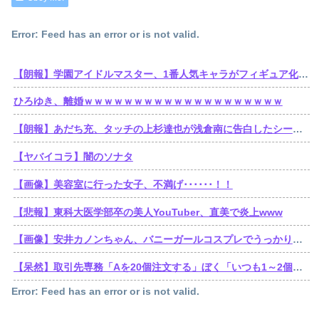
Error: Feed has an error or is not valid.
【朗報】学園アイドルマスター、1番人気キャラがフィギュア化wwwwwwwwwwwwwwwwwwww
ひろゆき、離婚ｗｗｗｗｗｗｗｗｗｗｗｗｗｗｗｗｗｗｗｗ
【朗報】あだち充、タッチの上杉達也が浅倉南に告白したシーンを完全再現wwwwwww
【ヤバイコラ】闇のソナタ
【画像】美容室に行った女子、不満げ･･････！！
【悲報】東科大医学部卒の美人YouTuber、直美で炎上www
【画像】安井カノンちゃん、バニーガールコスプレでうっかり谷間が見えてしまう
【呆然】取引先専務「Aを20個注文する」ぼく「いつも1～2個しか使わないけど本当に20であってる？」取専「あってる」⇒結果！
Error: Feed has an error or is not valid.