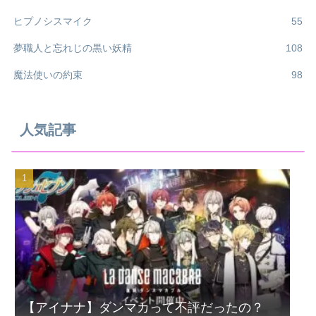
ヒプノシスマイク
55
夢職人と忘れじの黒い妖精
108
魔法使いの約束
98
人気記事
【アイナナ】ダンマカって不評だったの？