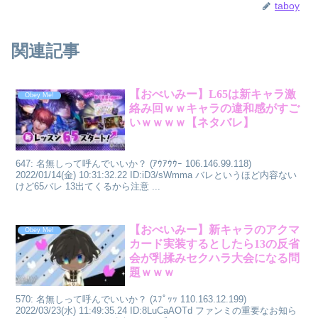
taboy
関連記事
【おべいみー】L65は新キャラ激
Obey Me!
絡み回ｗｗキャラの違和感がすご
いｗｗｗｗ【ネタバレ】
647: 名無しって呼んでいいか？ (ｱｳｱｳｳｰ 106.146.99.118)
2022/01/14(金) 10:31:32.22 ID:iD3/sWmma バレというほど内容ない
けど65バレ 13出てくるから注意 ...
【おべいみー】新キャラのアクマ
Obey Me!
カード実装するとしたら13の反省
会が乳揉みセクハラ大会になる問
題ｗｗｗ
570: 名無しって呼んでいいか？ (ｽﾌﾟｯｯ 110.163.12.199)
2022/03/23(水) 11:49:35.24 ID:8LuCaAOTd ファンミの重要なお知ら