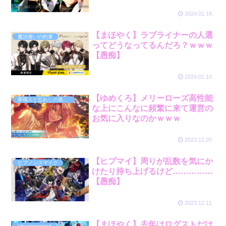
2024.01.18
【まほやく】ラブライナーの人選
魔法使いの約束
ってどうなってるんだろ？ｗｗｗ
【愚痴】
2024.01.10
【ゆめくろ】メリーローズ高性能
夢職人と忘れじの黒い妖精
な上にこんなに頻繁に来て運営の
お気に入りなのかｗｗｗ
2023.12.20
【ヒプマイ】周りが乱数を気にか
ヒプノシスマイク
けたり持ち上げるけど……………
【愚痴】
2023.12.11
【まほやく】去年はログストだけ
Uncategorized