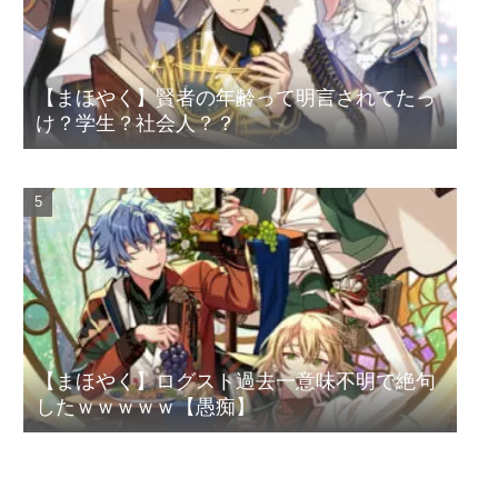
【まほやく】賢者の年齢って明言されてたっ
け？学生？社会人？？
【まほやく】ログスト過去一意味不明で絶句
したｗｗｗｗｗ【愚痴】