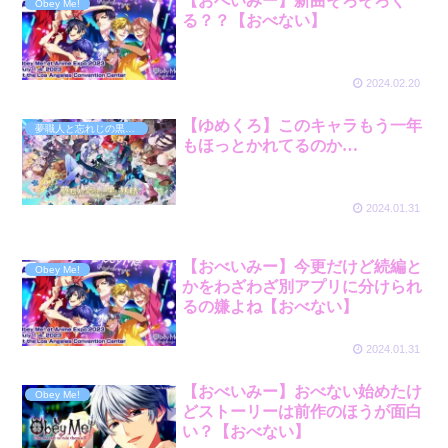
【おべいみー】新曲そろそろく
Obey Me!
る？？【おべない】
2024.02.20
【ゆめくろ】このキャラもう一年
夢職人と忘れじの黒い妖精
もほっとかれてるのか…
2024.01.31
【おべいみー】今更だけど続編と
Obey Me!
かをわざわざ別アプリに分けられ
るの嫌よね【おべない】
2024.01.31
【おべいみー】おべない始めたけ
Obey Me!
どストーリーは前作のほうが面白
い？【おべない】