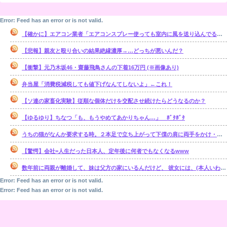
Error: Feed has an error or is not valid.
【確かに】エアコン業者「エアコンスプレー使っても室内に風を送り込んでるファンは汚いままですよ」
【悲報】親友と殴り合いの結果絶縁濃厚→…どっちが悪いんだ？
【衝撃】元乃木坂46・齋藤飛鳥さんの下着16万円 (※画像あり)
弁当屋「消費税減税しても値下げなんてしないよ」←これ！
【ソ連の家畜化実験】従順な個体だけを交配させ続けたらどうなるのか？
【ゆるゆり】ちなつ「も、もうやめてあかりちゃん…」 ﾎﾞﾀﾎﾞﾀ
うちの猫がなんか要求する時。２本足で立ち上がって下僕の肩に両手をかけ・・・【再】
【驚愕】会社=人生だった日本人、定年後に何者でもなくなるwww
数年前に両親が離婚して、妹は父方の家にいるんだけど、 彼女には、(本人いわく)霊感があるらしい。【再】
Error: Feed has an error or is not valid.
Error: Feed has an error or is not valid.