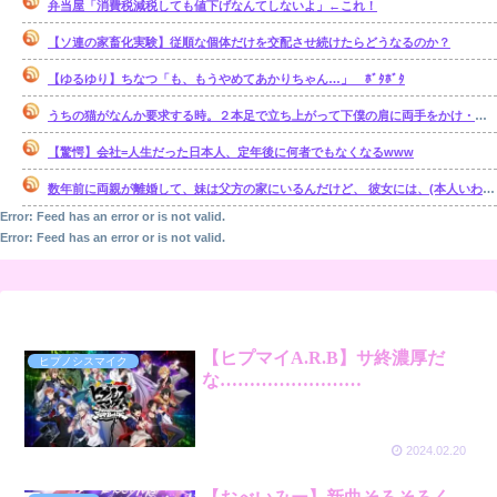
弁当屋「消費税減税しても値下げなんてしないよ」←これ！
【ソ連の家畜化実験】従順な個体だけを交配させ続けたらどうなるのか？
【ゆるゆり】ちなつ「も、もうやめてあかりちゃん…」 ﾎﾞﾀﾎﾞﾀ
うちの猫がなんか要求する時。２本足で立ち上がって下僕の肩に両手をかけ・・・【再】
【驚愕】会社=人生だった日本人、定年後に何者でもなくなるwww
数年前に両親が離婚して、妹は父方の家にいるんだけど、 彼女には、(本人いわく)霊感があるらしい。【再】
Error: Feed has an error or is not valid.
Error: Feed has an error or is not valid.
【ヒプマイA.R.B】サ終濃厚だ
ヒプノシスマイク
な……………………
2024.02.20