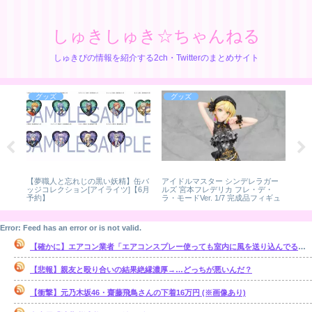
しゅきしゅき☆ちゃんねる
しゅきぴの情報を紹介する2ch・Twitterのまとめサイト
グッズ
グッズ
O
ャッ
【夢職人と忘れじの黒い妖精】缶バ
アイドルマスター シンデレラガー
Ob
」
ッジコレクション[アイライツ]【6月
ルズ 宮本フレデリカ フレ・デ・
ズ 
】
予約】
ラ・モードVer. 1/7 完成品フィギュ
ンタ
ア[アルター]
Error: Feed has an error or is not valid.
【確かに】エアコン業者「エアコンスプレー使っても室内に風を送り込んでるファンは汚いままですよ」
【悲報】親友と殴り合いの結果絶縁濃厚→…どっちが悪いんだ？
【衝撃】元乃木坂46・齋藤飛鳥さんの下着16万円 (※画像あり)