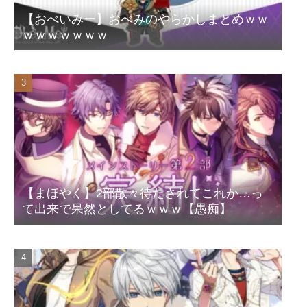
【おべいみー】おべみのやらかしまとめｗｗ
ｗｗｗｗｗｗｗ
【まほやく】2部散々待たされてこれか…っ
て出来で呆然としてるｗｗｗ【愚痴】