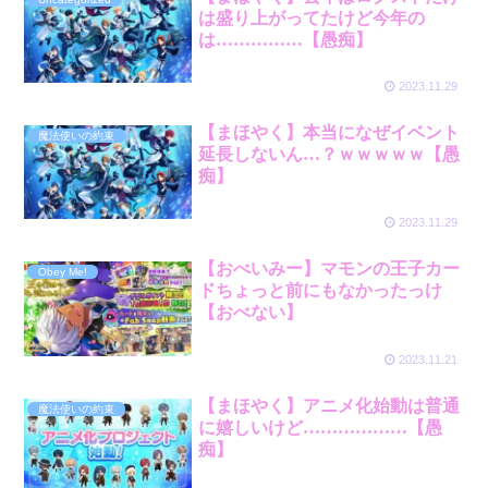
は盛り上がってたけど今年の
は……………【愚痴】
2023.11.29
【まほやく】本当になぜイベント
魔法使いの約束
延長しないん…？ｗｗｗｗｗ【愚
痴】
2023.11.29
【おべいみー】マモンの王子カー
Obey Me!
ドちょっと前にもなかったっけ
【おべない】
2023.11.21
【まほやく】アニメ化始動は普通
魔法使いの約束
に嬉しいけど………………【愚
痴】