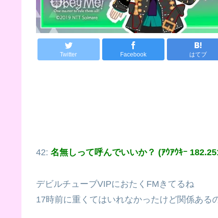
Twitter
Facebook
はてブ
42:
名無しって呼んでいいか？ (ｱｳｱｳｷｰ 182.251.
デビルチューブVIPにおたくFMきてるね
17時前に重くてはいれなかったけど関係ある