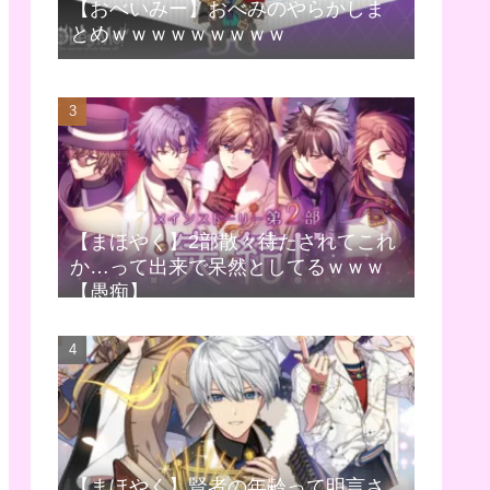
【おべいみー】おべみのやらかしま
とめｗｗｗｗｗｗｗｗｗ
【まほやく】2部散々待たされてこれ
か…って出来で呆然としてるｗｗｗ
【愚痴】
【まほやく】賢者の年齢って明言さ