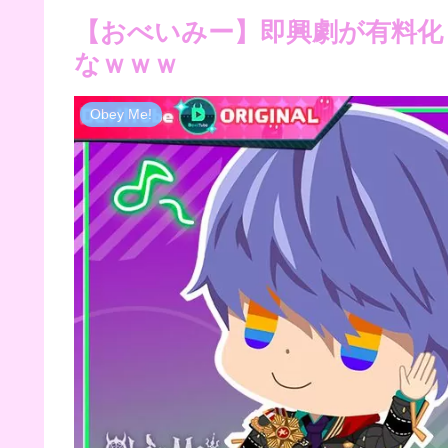
【おべいみー】即興劇が有料化
なｗｗｗ
Obey Me!