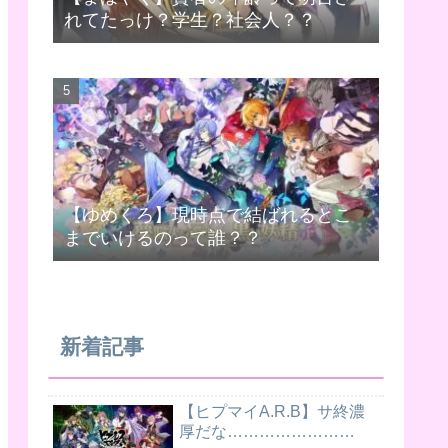
れてたっけ？学生？社会人？？
【ゆめくろ】現時点で結ばれるとこ
までいけるのって誰？？
新着記事
【ヒプマイA.R.B】サ終濃
厚だな……………………