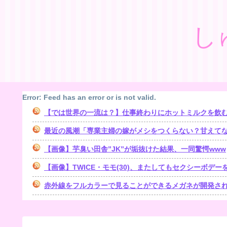
し
Error: Feed has an error or is not valid.
【では世界の一流は？】仕事終わりにホットミルクを飲
最近の風潮「専業主婦の嫁がメシをつくらない？甘えてないで自
【画像】芋臭い田舎”JK”が垢抜けた結果、一同驚愕www
【画像】TWICE・モモ(30)、またしてもセクシーボデー
赤外線をフルカラーで見ることができるメガネが開発さ