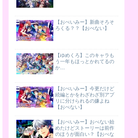
【おべいみー】新曲そろそ
ろくる？？【おべない】
【ゆめくろ】このキャラも
う一年もほっとかれてるの
か…
【おべいみー】今更だけど
続編とかをわざわざ別アプ
リに分けられるの嫌よね
【おべない】
【おべいみー】おべない始
めたけどストーリーは前作
のほうが面白い？【おべな