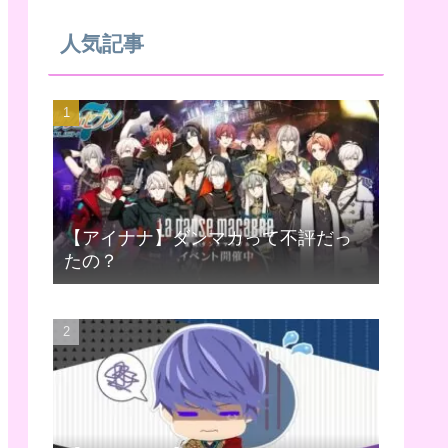
人気記事
【アイナナ】ダンマカって不評だっ
たの？