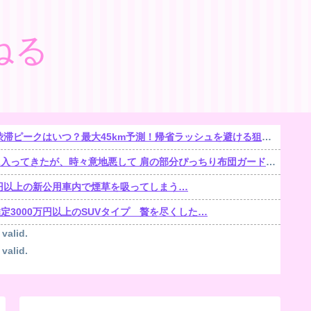
ねる
滞ピークはいつ？最大45km予測！帰省ラッシュを避ける狙い目を解説
が、時々意地悪して 肩の部分ぴっちり布団ガードして入れなくしてると・・・【再】
万円以上の新公用車内で煙草を吸ってしまう…
定3000万円以上のSUVタイプ 贅を尽くした…
 valid.
 valid.