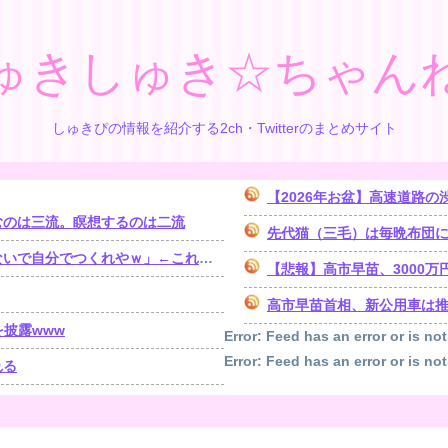
ゅきしゅき☆ちゃん
しゅきぴの情報を紹介する2ch・Twitterのまとめサイト
【2026年お盆】高速道路の渋
むのは三流。瞑想するのは二流
先代猫（三毛）は毎晩布団に入ってきた
分でつくれやｗ」←これ正論なの？
【悲報】高市早苗、3000
高市早苗首相、新公用車は推
を披露www
Error: Feed has an error or is not
Error: Feed has an error or is not
れる