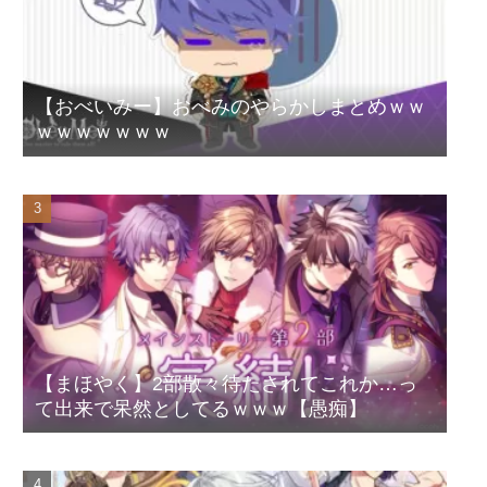
【おべいみー】おべみのやらかしまとめｗｗ
ｗｗｗｗｗｗｗ
【まほやく】2部散々待たされてこれか…っ
て出来で呆然としてるｗｗｗ【愚痴】