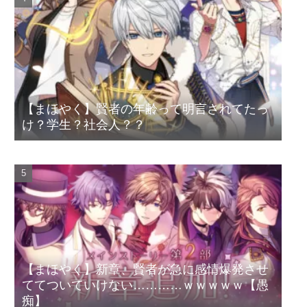
【まほやく】賢者の年齢って明言されてたっ
け？学生？社会人？？
【まほやく】新章、賢者が急に感情爆発させ
ててついていけない…………ｗｗｗｗｗ【愚
痴】