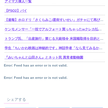
アイマス偉人一覧
【PSO2】パイ
【速報】ホロドリ「さくらみこ/星街すいせい」ガチャにて再びセルラン1位達成！
ケンモメンサー「一括でアルフォート買っちゃったwクレカ払いで来月の俺ごめんねー」銀行「デビットカードなんで即時引き落としです」
トランプ氏、「出産旅行」禁じる大統領令 米国籍取得を目的とした中国人らの渡米を問題視
学生「ちいかわ映画は神秘的です」神話学者「なら見てみるか…」
『みいちゃんと山田さん』とネット民 異常者動物園
Error: Feed has an error or is not valid.
Error: Feed has an error or is not valid.
シェアする