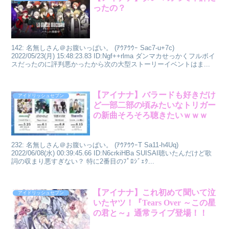
ったの？
142: 名無しさん＠お腹いっぱい。 (ｱｳｱｳｳｰ Sac7-u+7c)
2022/05/23(月) 15:48:23.83 ID:Ngf++rlma ダンマカせっかくフルボイ
スだったのに評判悪かったから次の大型ストーリーイベントはま...
【アイナナ】バラードも好きだけ
アイドリッシュセブン
ど一部二部の頃みたいなトリガー
の新曲そろそろ聴きたいｗｗｗ
232: 名無しさん＠お腹いっぱい。 (ｱｳｱｳｳｰT Sa11-h4Uq)
2022/06/08(水) 00:39:45.66 ID:N6crkiHBa SUISAI聴いたんだけど歌
詞の収まり悪すぎない？ 特に2番目のﾌﾟﾛｼﾞｪｸ...
【アイナナ】これ初めて聞いて泣
アイドリッシュセブン
いたヤツ！『Tears Over ～この星
の君と～』通常ライブ登場！！