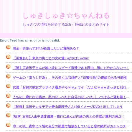
しゅきしゅき☆ちゃんねる
しゅきぴの情報を紹介する2ch・Twitterのまとめサイト
Error: Feed has an error or is not valid.
現金一切使わず2年が経過したけど質問ある？
【画像あり】東京の街ごとの女の違いがやばいwww
【謎】広末涼子さんが地上波にスピード復帰できる理由、誰にも分からない⇒！
ゲームの「荒らし行為」、その多くは”誤解”と”自警行為”の連鎖である可能性
友達「お前の彼女ブッサイク過ぎやろｗｗ」ワイ「だよなｗｗｗさっさと別れたいわｗｗｗ」
うちの一歳になる猫は、私のほっぺたに自分のほっぺたくっつけると落ち着くのか・・・【再】
【朗報】元日テレ女子アナ脊山麻理子さん(46)イメージDVDを出してしまう
[岐阜] 女性2人山中遺体遺棄・犯行に及んだ内縁の夫との共謀が裁判の焦点！
中一の頃、夜中に２階の自分の部屋で勉強をしていると窓の網戸がカチャカチャ鳴り出した。【再】