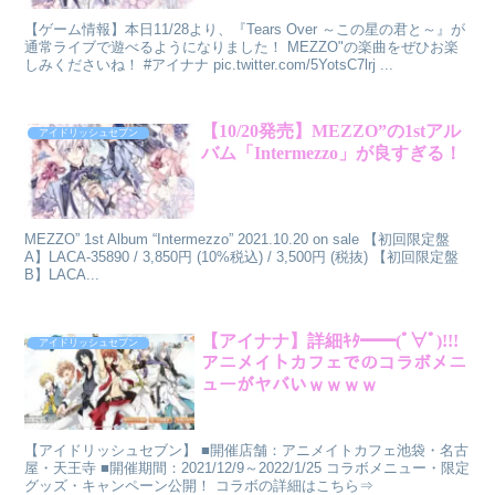
【ゲーム情報】本日11/28より、『Tears Over ～この星の君と～』が
通常ライブで遊べるようになりました！ MEZZO"の楽曲をぜひお楽
しみくださいね！ #アイナナ pic.twitter.com/5YotsC7lrj ...
【10/20発売】MEZZO”の1stアル
アイドリッシュセブン
バム「Intermezzo」が良すぎる！
MEZZO” 1st Album “Intermezzo” 2021.10.20 on sale 【初回限定盤
A】LACA-35890 / 3,850円 (10%税込) / 3,500円 (税抜) 【初回限定盤
B】LACA...
【アイナナ】詳細ｷﾀ━━(ﾟ∀ﾟ)!!!
アイドリッシュセブン
アニメイトカフェでのコラボメニ
ューがヤバいｗｗｗｗ
【アイドリッシュセブン】 ■開催店舗：アニメイトカフェ池袋・名古
屋・天王寺 ■開催期間：2021/12/9～2022/1/25 コラボメニュー・限定
グッズ・キャンペーン公開！ コラボの詳細はこちら⇒