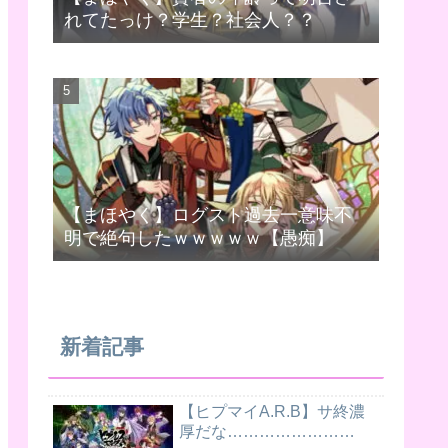
れてたっけ？学生？社会人？？
【まほやく】ログスト過去一意味不
明で絶句したｗｗｗｗｗ【愚痴】
新着記事
【ヒプマイA.R.B】サ終濃
厚だな……………………