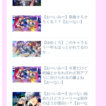
【おべいみー】新曲そろそ
ろくる？？【おべない】
【ゆめくろ】このキャラも
う一年もほっとかれてるの
か…
【おべいみー】今更だけど
続編とかをわざわざ別アプ
リに分けられるの嫌よね
【おべない】
【おべいみー】おべない始
めたけどストーリーは前作
のほうが面白い？【おべな