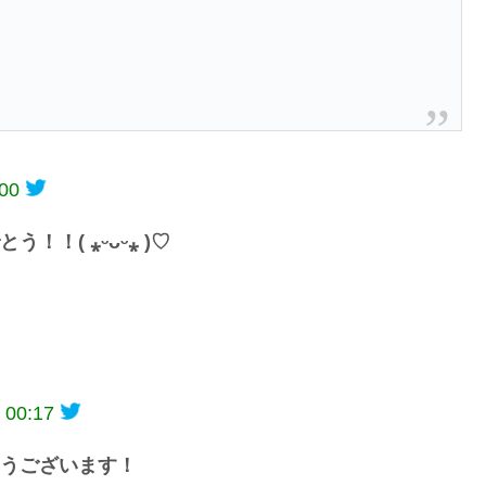
:00
！！( ⁎ᵕᴗᵕ⁎ )♡
 00:17
うございます！