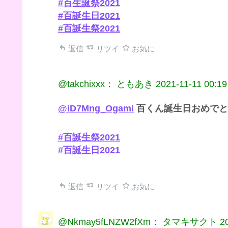
#百生誕祭2021
#百誕生日2021
#百誕生祭2021
返信
リツイ
お気に
@takchixxx： ともあき
2021-11-11 00:19
@iD7Mng_Ogami
百くん誕生日おめでと
#百誕生祭2021
#百誕生日2021
返信
リツイ
お気に
@Nkmay5fLNZW2fXm： タマキサクト
2