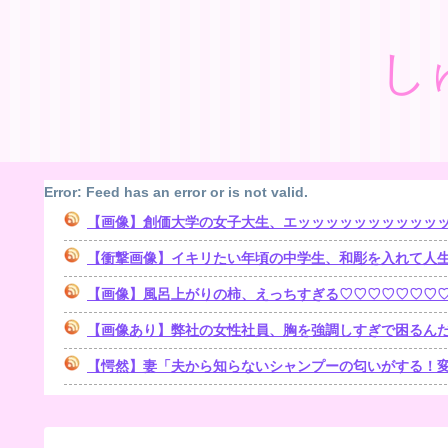
し
Error: Feed has an error or is not valid.
【画像】創価大学の女子大生、エッッッッッッッッッッ
【衝撃画像】イキリたい年頃の中学生、和彫を入れて人
【画像】風呂上がりの柿、えっちすぎる♡♡♡♡♡♡♡
【画像あり】弊社の女性社員、胸を強調しすぎで困るんだ
【愕然】妻「夫から知らないシャンプーの匂いがする！変な店に行ってるに違いない