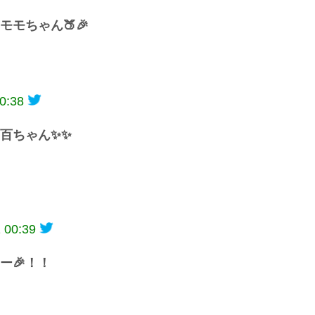
モちゃん🍑🎉
0:38
百ちゃん✨✨
 00:39
ー🎉！！