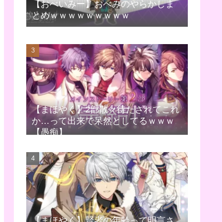
【おべいみー】おべみのやらかしま
とめｗｗｗｗｗｗｗｗｗ
【まほやく】2部散々待たされてこれ
か…って出来で呆然としてるｗｗｗ
【愚痴】
【まほやく】賢者の年齢って明言さ