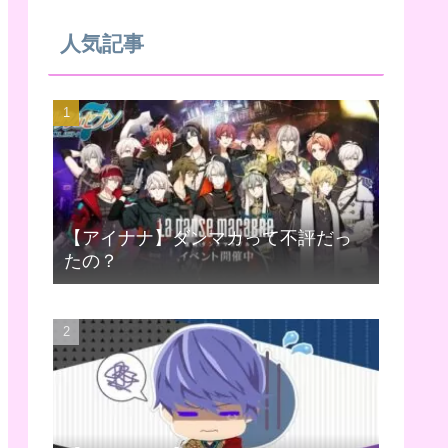
人気記事
【アイナナ】ダンマカって不評だっ
たの？