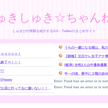
ゅきしゅき☆ちゃん
しゅきぴの情報を紹介する2ch・Twitterのまとめサイト
うちの一歳になる猫は、私の
ッッッッッッ！
【朗報】元日テレ女子アナ脊山
生終了⇒！！！
[岐阜] 女性2人山中遺体
♡♡
中一の頃、夜中に２階の自分の
がwww
Error: Feed has an error or is not
Error: Feed has an error or is not
！！！」探偵「調べたところ･･･」⇒結果ｗｗ