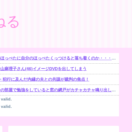
ねる
ほっぺたに自分のほっぺたくっつけると落ち着くのか・・・【再】
麻理子さん(46)イメージDVDを出してしまう
遺棄・犯行に及んだ内縁の夫との共謀が裁判の焦点！
部屋で勉強をしていると窓の網戸がカチャカチャ鳴り出した。【再】
 valid.
 valid.