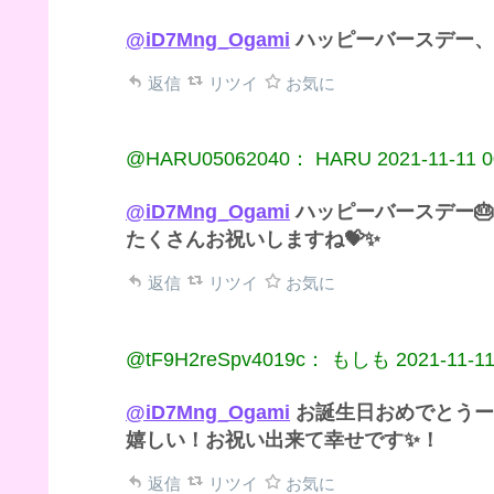
@iD7Mng_Ogami
ハッピーバースデー、モ
返信
リツイ
お気に
@HARU05062040： HARU
2021-11-11 0
@iD7Mng_Ogami
ハッピーバースデー
たくさんお祝いしますね💝✨
返信
リツイ
お気に
@tF9H2reSpv4019c： もしも
2021-11-11
@iD7Mng_Ogami
お誕生日おめでとうー
嬉しい！お祝い出来て幸せです✨！
返信
リツイ
お気に