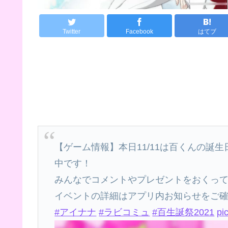
Twitter
Facebook
はてブ
【ゲーム情報】本日11/11は百くんの誕
中です！
みんなでコメントやプレゼントをおくっ
イベントの詳細はアプリ内お知らせをご
#アイナナ
#ラビコミュ
#百生誕祭2021
pi