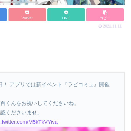
Pocket
LINE
コピー
2021.11.11
生日！ アプリでは新イベント『ラビコミュ』開催
て百くんをお祝いしてくださいね。
確認くださいませ。
c.twitter.com/M5kTkVYiva