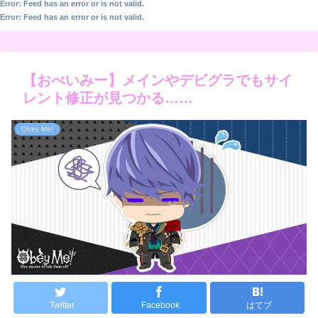
Error: Feed has an error or is not valid.
Error: Feed has an error or is not valid.
【おべいみー】メインやデビグラでもサイ
レント修正が見つかる……
Obey Me!
Twitter
Facebook
はてブ