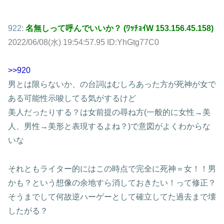
922:
名無しって呼んでいいか？ (ﾜｯﾁｮｲW 153.156.45.158)
2022/06/08(水) 19:54:57.95 ID:YhGtg77C0
>>920
男とは限らないか、の台詞はむしろあった方が死神が女で
ある可能性示唆してる気がするけど
美人だったりする？は女前提の尋ね方(一般的に女性→美
人、男性→美形と表現するよね？)で意図がよくわからな
いな
それともライター的にはこの時点で完全に死神＝女！！男
かも？という想像の余地すら消しておきたい！って修正？
そうまでして何故逆ハーゲーとして確立してた過去まで壊
したがる？