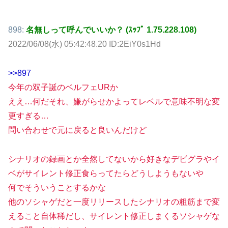
898:
名無しって呼んでいいか？ (ｽｯﾌﾟ 1.75.228.108)
2022/06/08(水) 05:42:48.20 ID:2EiY0s1Hd
>>897
今年の双子誕のベルフェURか
ええ…何だそれ、嫌がらせかよってレベルで意味不明な変
更すぎる…
問い合わせで元に戻ると良いんだけど
シナリオの録画とか全然してないから好きなデビグラやイ
ベがサイレント修正食らってたらどうしようもないや
何でそういうことするかな
他のソシャゲだと一度リリースしたシナリオの粗筋まで変
えること自体稀だし、サイレント修正しまくるソシャゲな