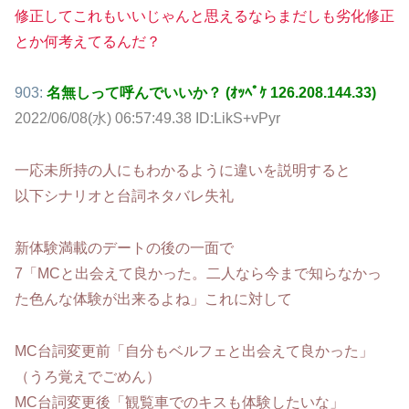
修正してこれもいいじゃんと思えるならまだしも劣化修正
とか何考えてるんだ？
903:
名無しって呼んでいいか？ (ｵｯﾍﾟｹ 126.208.144.33)
2022/06/08(水) 06:57:49.38 ID:LikS+vPyr
一応未所持の人にもわかるように違いを説明すると
以下シナリオと台詞ネタバレ失礼
新体験満載のデートの後の一面で
7「MCと出会えて良かった。二人なら今まで知らなかっ
た色んな体験が出来るよね」これに対して
MC台詞変更前「自分もベルフェと出会えて良かった」
（うろ覚えでごめん）
MC台詞変更後「観覧車でのキスも体験したいな」