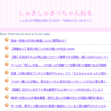
しゅきしゅき☆ちゃんねる
しゅきぴの情報を紹介する2ch・Twitterのまとめサイト
Error: Feed has an error or is not valid.
現金一切使わず2年が経過したけど質問ある？
【画像あり】東京の街ごとの女の違いがやばいwww
【謎】広末涼子さんが地上波にスピード復帰できる理由、誰にも分からない⇒！
ゲームの「荒らし行為」、その多くは”誤解”と”自警行為”の連鎖である可能性
友達「お前の彼女ブッサイク過ぎやろｗｗ」ワイ「だよなｗｗｗさっさと別れたいわｗｗｗ」
うちの一歳になる猫は、私のほっぺたに自分のほっぺたくっつけると落ち着くのか・・・【再】
【朗報】元日テレ女子アナ脊山麻理子さん(46)イメージDVDを出してしまう
[岐阜] 女性2人山中遺体遺棄・犯行に及んだ内縁の夫との共謀が裁判の焦点！
中一の頃、夜中に２階の自分の部屋で勉強をしていると窓の網戸がカチャカチャ鳴り出した。【再】