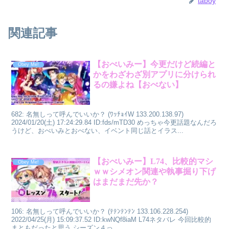
taboy
関連記事
【おべいみー】今更だけど続編と
Obey Me!
かをわざわざ別アプリに分けられ
るの嫌よね【おべない】
682: 名無しって呼んでいいか？ (ﾜｯﾁｮｲW 133.200.138.97)
2024/01/20(土) 17:24:29.84 ID:fds/mTD30 めっちゃ今更話題なんだろ
うけど、おべいみとおべない、イベント同じ話とイラス...
【おべいみー】L74、比較的マシ
Obey Me!
ｗｗシメオン関連や執事掘り下げ
はまだまだ先か？
106: 名無しって呼んでいいか？ (ﾃﾃﾝﾃﾝﾃﾝ 133.106.228.254)
2022/04/25(月) 15:09:37.52 ID:kwNQf8iaM L74ネタバレ 今回比較的
まともだったと思う シーズン４っ...