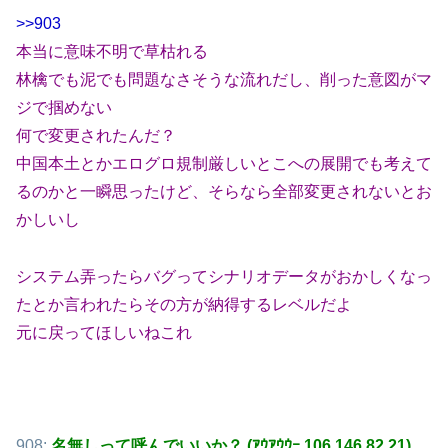
>>903
本当に意味不明で草枯れる
林檎でも泥でも問題なさそうな流れだし、削った意図がマ
ジで掴めない
何で変更されたんだ？
中国本土とかエログロ規制厳しいとこへの展開でも考えて
るのかと一瞬思ったけど、そらなら全部変更されないとお
かしいし
システム弄ったらバグってシナリオデータがおかしくなっ
たとか言われたらその方が納得するレベルだよ
元に戻ってほしいねこれ
908:
名無しって呼んでいいか？ (ｱｳｱｳｳｰ 106.146.82.21)