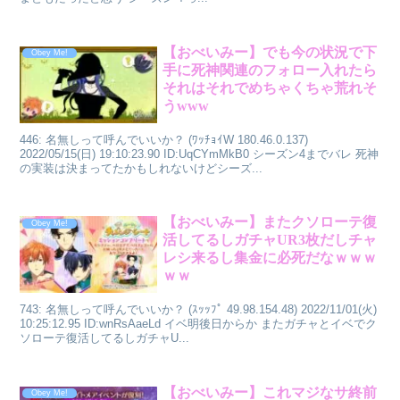
【おべいみー】でも今の状況で下
Obey Me!
手に死神関連のフォロー入れたら
それはそれでめちゃくちゃ荒れそ
うwww
446: 名無しって呼んでいいか？ (ﾜｯﾁｮｲW 180.46.0.137)
2022/05/15(日) 19:10:23.90 ID:UqCYmMkB0 シーズン4までバレ 死神
の実装は決まってたかもしれないけどシーズ...
【おべいみー】またクソローテ復
Obey Me!
活してるしガチャUR3枚だしチャ
レシ来るし集金に必死だなｗｗｗ
ｗｗ
743: 名無しって呼んでいいか？ (ｽｯｯﾌﾟ 49.98.154.48) 2022/11/01(火)
10:25:12.95 ID:wnRsAaeLd イベ明後日からか またガチャとイベでク
ソローテ復活してるしガチャU...
【おべいみー】これマジなサ終前
Obey Me!