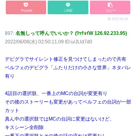
Pocket
LINE
コピー
2022.06.08
897:
名無しって呼んでいいか？ (ﾜｯﾁｮｲW 126.92.233.95)
2022/06/08(水) 02:50:11.09 ID:u/JLld7d0
デビグラでサイレント修正を見つけてしまったので共有
ベルフェのデビグラ「ふたりだけの小さな世界」ネタバレ
有り
4話目の選択肢、一番上のMCの台詞が変更有り
その後のストーリーも変更があってベルフェの台詞が一部
カット
真ん中の選択肢ではMCの台詞に変更はないけど、
キスシーン全削除
一番下の選択肢とその後の話の流れは変更なし