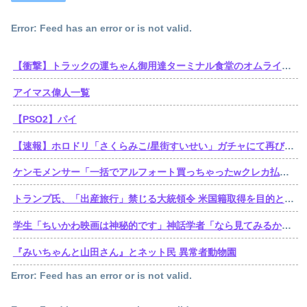
Error: Feed has an error or is not valid.
【衝撃】トラックの運ちゃん御用達ターミナル食堂のオムライスが強すぎるｗｗｗｗｗ(※画像あり)
アイマス偉人一覧
【PSO2】パイ
【速報】ホロドリ「さくらみこ/星街すいせい」ガチャにて再びセルラン1位達成！
ケンモメンサー「一括でアルフォート買っちゃったwクレカ払いで来月の俺ごめんねー」銀行「デビットカードなんで即時引き落としです」
トランプ氏、「出産旅行」禁じる大統領令 米国籍取得を目的とした中国人らの渡米を問題視
学生「ちいかわ映画は神秘的です」神話学者「なら見てみるか…」
『みいちゃんと山田さん』とネット民 異常者動物園
Error: Feed has an error or is not valid.