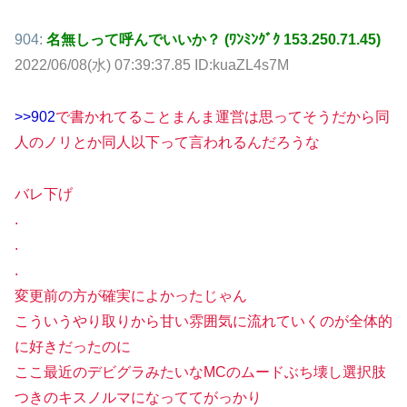
904:
名無しって呼んでいいか？ (ﾜﾝﾐﾝｸﾞｸ 153.250.71.45)
2022/06/08(水) 07:39:37.85 ID:kuaZL4s7M
>>902
で書かれてることまんま運営は思ってそうだから同
人のノリとか同人以下って言われるんだろうな
バレ下げ
.
.
.
変更前の方が確実によかったじゃん
こういうやり取りから甘い雰囲気に流れていくのが全体的
に好きだったのに
ここ最近のデビグラみたいなMCのムードぶち壊し選択肢
つきのキスノルマになっててがっかり