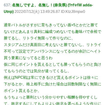
637:
名無しですよ、名無し！(奈良県) (ﾜｯﾁｮｲW adda-
Utnp)
2022/07/12(火) 13:49:26.87 ID:KtzJ8mpw0
通常バトルがさすがに育ちきってない盾×5とかだと勝て
ないけどあんまり真剣に編成つめないでも趣味パで余裕で
勝てるし、リトライ無限って作りなのに、
スタジアムだけ真面目に考えないと勝てないし、リトライ
不可って設定でアンバランスになってるのが余計にヘイト
買う要素になってると思うわ
仮に同じポイントを貰えるとしても勝ってもらうのと負け
てもらうのとでは気分が違ってくるし、
例えばNPC戦は常にできるけど貰えるポイントは徐々に
下がるとか、格上相手に負けた場合は回数制限なく無限に
ポイント貰えるとか、
もうちょっと勝利という分かりやすい報酬を得やすくし
て、敗北するにしてもよりよい敗北を選べるような作りに