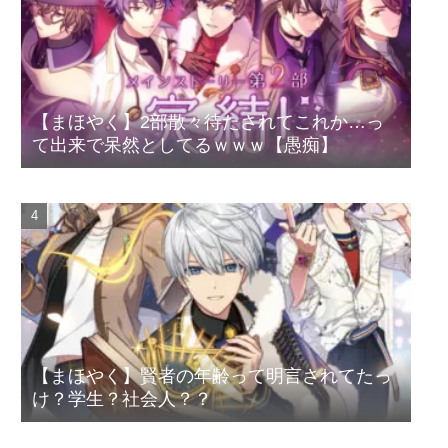
【まほやく】2部散々待たされてこれか…っ
て出来で呆然としてるｗｗｗ【愚痴】
【まほやく】賢者の年齢って明言されてたっ
け？学生？社会人？？