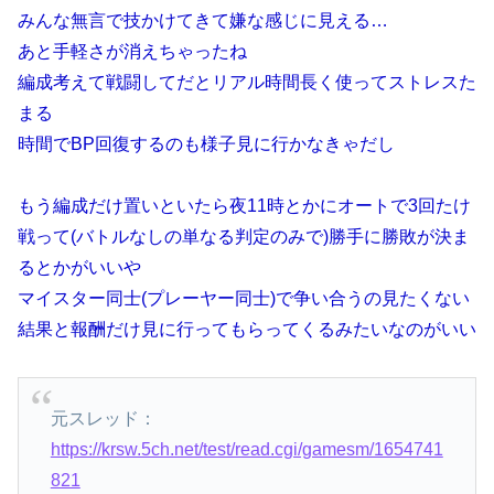
みんな無言で技かけてきて嫌な感じに見える…
あと手軽さが消えちゃったね
編成考えて戦闘してだとリアル時間長く使ってストレスた
まる
時間でBP回復するのも様子見に行かなきゃだし
もう編成だけ置いといたら夜11時とかにオートで3回たけ
戦って(バトルなしの単なる判定のみで)勝手に勝敗が決ま
るとかがいいや
マイスター同士(プレーヤー同士)で争い合うの見たくない
結果と報酬だけ見に行ってもらってくるみたいなのがいい
元スレッド：
https://krsw.5ch.net/test/read.cgi/gamesm/1654741
821