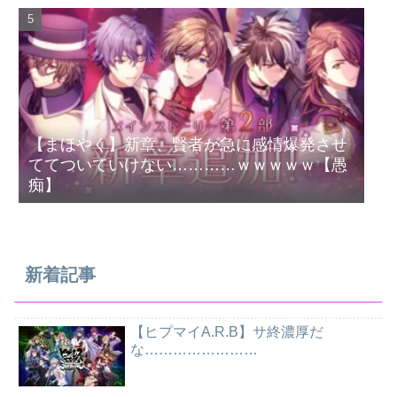
【まほやく】新章、賢者が急に感情爆発させ
ててついていけない…………ｗｗｗｗｗ【愚
痴】
新着記事
【ヒプマイA.R.B】サ終濃厚だ
な……………………