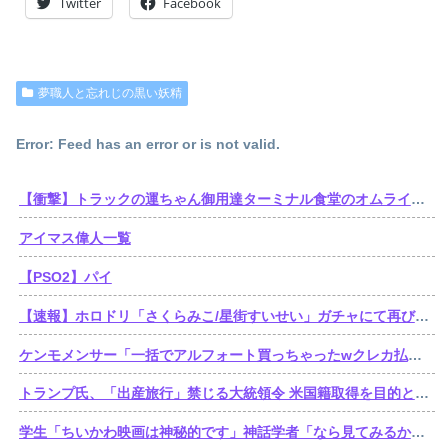
Twitter
Facebook
夢職人と忘れじの黒い妖精
Error: Feed has an error or is not valid.
【衝撃】トラックの運ちゃん御用達ターミナル食堂のオムライスが強すぎるｗｗｗｗｗ(※画像あり)
アイマス偉人一覧
【PSO2】パイ
【速報】ホロドリ「さくらみこ/星街すいせい」ガチャにて再びセルラン1位達成！
ケンモメンサー「一括でアルフォート買っちゃったwクレカ払いで来月の俺ごめんねー」銀行「デビットカードなんで即時引き落としです」
トランプ氏、「出産旅行」禁じる大統領令 米国籍取得を目的とした中国人らの渡米を問題視
学生「ちいかわ映画は神秘的です」神話学者「なら見てみるか…」