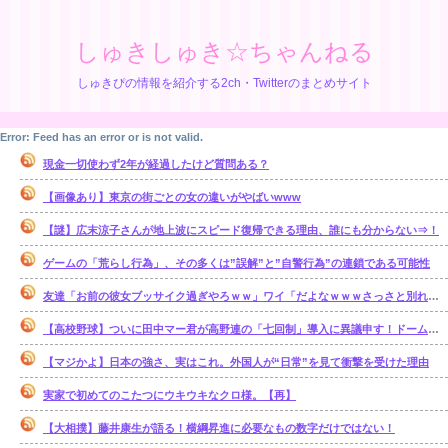
しゅきしゅき☆ちゃんねる
しゅきぴの情報を紹介する2ch・Twitterのまとめサイト
Error: Feed has an error or is not valid.
現金一切使わず2年が経過したけど質問ある？
【画像あり】東京の街ごとの女の違いがやばいwww
【謎】広末涼子さんが地上波にスピード復帰できる理由、誰にも分からない⇒！
ゲームの「荒らし行為」、その多くは”誤解”と”自警行為”の連鎖である可能性
友達「お前の彼女ブッサイク過ぎやろｗｗ」ワイ「だよなｗｗｗさっさと別れたいわｗｗｗ」
【高校野球】ついに田中マー君が高野連の「七回制」導入に異議申す！ドーム球場でやれ
【マジかよ】日本の強さ、実はこれ。外国人が“日常”を見て衝撃を受けた理由
実家で初めてのこたつにウキウキなクロ様。【再】
【大相撲】藤井康生が語る！横綱昇進に必要なもの数字だけではない！