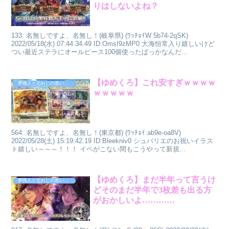
りはしないよね？
133: 名無しですよ、名無し！(岐阜県) (ﾜｯﾁｮｲW 5b74-2qSK)
2022/05/18(水) 07:44:34.49 ID:OmsI9zMP0 大海恒常入り嬉しいけど
つい最近ステラにオールピース100個使ったばっかなんだ...
【ゆめくろ】これ安すぎｗｗｗｗ
夢職人と忘れじの黒い妖精
ｗｗｗｗｗ
564: 名無しですよ、名無し！(東京都) (ﾜｯﾁｮｲ ab9e-oa8V)
2022/05/28(土) 15:19:42.19 ID:Bleekniv0 シュバリエのお祝いイラス
ト嬉しい～～～！！！ イベがこない間もこうやって新規...
【ゆめくろ】まだ半年って言うけ
夢職人と忘れじの黒い妖精
どそのまだ半年で3枚差も出る方
がおかしいよ…………