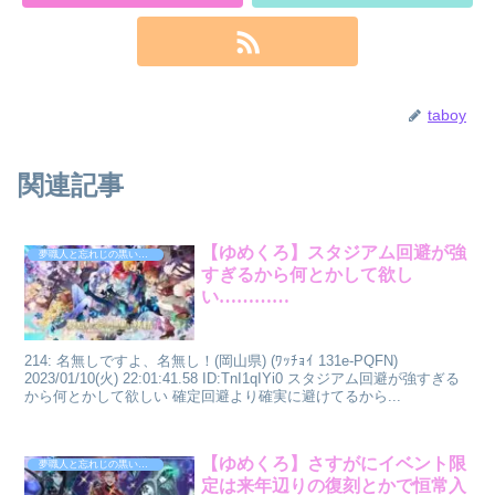
taboy
関連記事
【ゆめくろ】スタジアム回避が強
夢職人と忘れじの黒い妖精
すぎるから何とかして欲し
い…………
214: 名無しですよ、名無し！(岡山県) (ﾜｯﾁｮｲ 131e-PQFN)
2023/01/10(火) 22:01:41.58 ID:TnI1qIYi0 スタジアム回避が強すぎる
から何とかして欲しい 確定回避より確実に避けてるから...
【ゆめくろ】さすがにイベント限
夢職人と忘れじの黒い妖精
定は来年辺りの復刻とかで恒常入