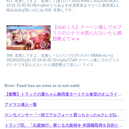
817: 名無しですよ、名無し！(茸) (ｽﾌｯ Sd32-m86C) 2022/09/29(木)
10:01:23.92 ID:/9Lf+q0vd とりあえず全員実装までイベに新実装1人
組み込めば良いのにね 818: 名無しです...
【ゆめくろ】クーヘン推しでカプ
夢職人と忘れじの黒い妖精
リスのシナリオ読んだ人いたら感
想教えてｗｗ
389: 名無しですよ、名無し！(ジパング) (ﾃﾃﾝﾃﾝﾃﾝ MMb6-mL+x)
2023/02/01(水) 19:19:42.65 ID:s/gXpTZaM クーヘン推しでカプリス
のシナリオ読んだ人いたら感想教えて欲しい マイス...
Error: Feed has an error or is not valid.
【衝撃】トラックの運ちゃん御用達ターミナル食堂のオムライスが強すぎるｗｗｗｗｗ(※画像あり)
アイマス偉人一覧
ケンモメンサー「一括でアルフォート買っちゃったwクレカ払いで来月の俺ごめんねー」銀行「デビットカードなんで即時引き落としです」
トランプ氏、「出産旅行」禁じる大統領令 米国籍取得を目的とした中国人らの渡米を問題視