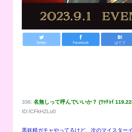
Twitter
Facebook
はてブ
336:
名無しって呼んでいいか？ (ﾜｯﾁｮｲ 119.228.
ID:ICFkHZLu0
黒妖精ガチャやってるけど、次のマイスター