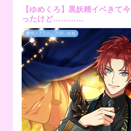
【ゆめくろ】黒妖精イベきて今
ったけど…………
夢職人と忘れじの黒い妖精