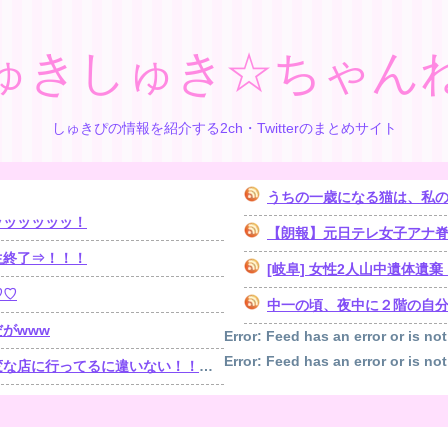
ゅきしゅき☆ちゃん
しゅきぴの情報を紹介する2ch・Twitterのまとめサイト
うちの一歳になる猫は、私の
ッッッッッッ！
【朗報】元日テレ女子アナ脊山
生終了⇒！！！
[岐阜] 女性2人山中遺体
♡♡
中一の頃、夜中に２階の自分の
がwww
Error: Feed has an error or is not
Error: Feed has an error or is not
！！！」探偵「調べたところ･･･」⇒結果ｗｗ