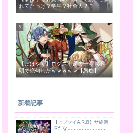
れてたっけ？学生？社会人？？
【まほやく】ログスト過去一意味不
明で絶句したｗｗｗｗｗ【愚痴】
新着記事
【ヒプマイA.R.B】サ終濃
厚だな……………………