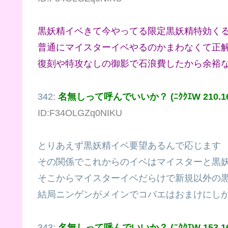
黒妖精イベきて今やってる限定黒妖精特効く
普通にマイスターイベやるのかまわなくて正
復刻や特攻なしの御影で石浪費したから余裕
342:
名無しって呼んでいいか？ (ﾆｸｸｴW 210.165.
ID:F34OLGZq0NIKU
とりあえず黒妖精イベ要望あるんで応じます
その関係でこれからのイベはマイスターと黒
そこからマイスターイベだらけで新規以外の
結局ニンゲンがメインでコバエはおまけにし
343:
名無しって呼んでいいか？ (ﾆｸｸｴW 153.160.