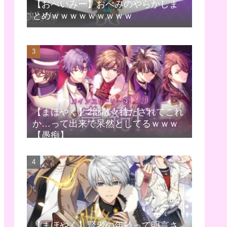
【おべいみー】おべみのやらかしま
とめｗｗｗｗｗｗｗｗｗ
【まほやく】2部散々待たされてこれ
か…って出来で呆然としてるｗｗｗ
【愚痴】
【まほやく】賢者の年齢って明言さ