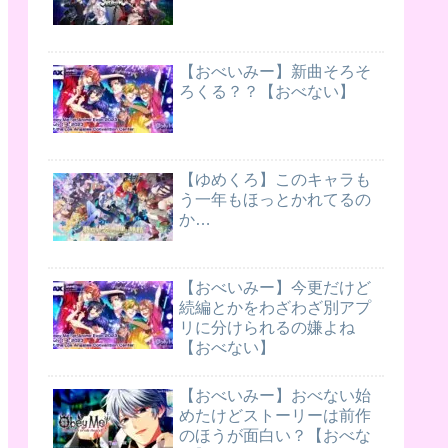
【おべいみー】新曲そろそ
ろくる？？【おべない】
【ゆめくろ】このキャラも
う一年もほっとかれてるの
か…
【おべいみー】今更だけど
続編とかをわざわざ別アプ
リに分けられるの嫌よね
【おべない】
【おべいみー】おべない始
めたけどストーリーは前作
のほうが面白い？【おべな