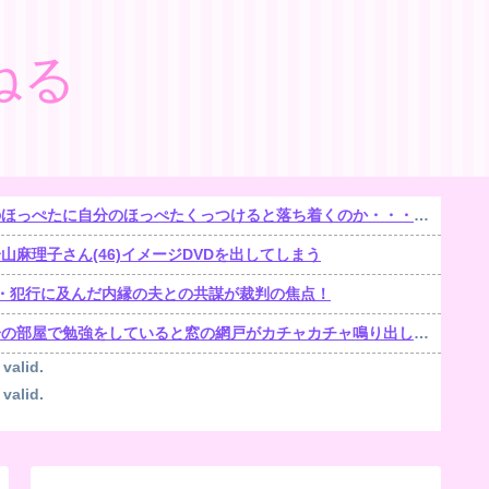
ねる
ほっぺたに自分のほっぺたくっつけると落ち着くのか・・・【再】
麻理子さん(46)イメージDVDを出してしまう
遺棄・犯行に及んだ内縁の夫との共謀が裁判の焦点！
部屋で勉強をしていると窓の網戸がカチャカチャ鳴り出した。【再】
 valid.
 valid.