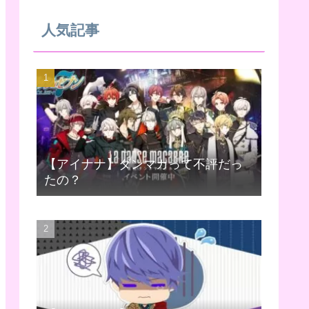
人気記事
【アイナナ】ダンマカって不評だっ
たの？