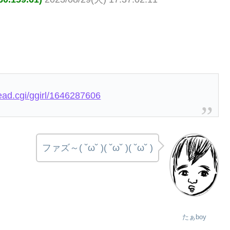
read.cgi/ggirl/1646287606
ファズ～( ˘ω˘ )( ˘ω˘ )( ˘ω˘ )
たぁboy