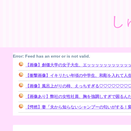
し
Error: Feed has an error or is not valid.
【画像】創価大学の女子大生、エッッッッッッッッッッ
【衝撃画像】イキリたい年頃の中学生、和彫を入れて人
【画像】風呂上がりの柿、えっちすぎる♡♡♡♡♡♡♡
【画像あり】弊社の女性社員、胸を強調しすぎで困るんだ
【愕然】妻「夫から知らないシャンプーの匂いがする！変な店に行ってるに違いない