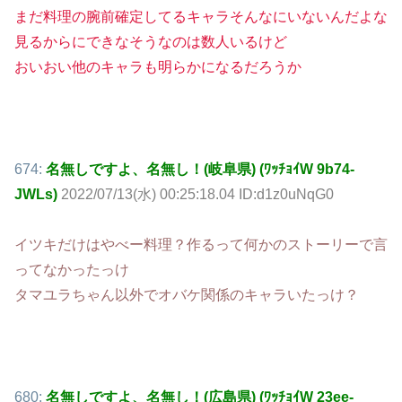
まだ料理の腕前確定してるキャラそんなにいないんだよな
見るからにできなそうなのは数人いるけど
おいおい他のキャラも明らかになるだろうか
674:
名無しですよ、名無し！(岐阜県) (ﾜｯﾁｮｲW 9b74-
JWLs)
2022/07/13(水) 00:25:18.04 ID:d1z0uNqG0
イツキだけはやべー料理？作るって何かのストーリーで言
ってなかったっけ
タマユラちゃん以外でオバケ関係のキャラいたっけ？
680:
名無しですよ、名無し！(広島県) (ﾜｯﾁｮｲW 23ee-