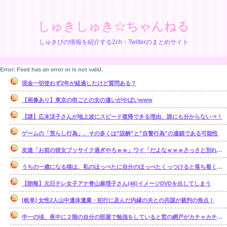
しゅきしゅき☆ちゃんねる
しゅきぴの情報を紹介する2ch・Twitterのまとめサイト
Error: Feed has an error or is not valid.
現金一切使わず2年が経過したけど質問ある？
【画像あり】東京の街ごとの女の違いがやばいwww
【謎】広末涼子さんが地上波にスピード復帰できる理由、誰にも分からない⇒！
ゲームの「荒らし行為」、その多くは”誤解”と”自警行為”の連鎖である可能性
友達「お前の彼女ブッサイク過ぎやろｗｗ」ワイ「だよなｗｗｗさっさと別れたいわｗｗｗ」
うちの一歳になる猫は、私のほっぺたに自分のほっぺたくっつけると落ち着くのか・・・【再】
【朗報】元日テレ女子アナ脊山麻理子さん(46)イメージDVDを出してしまう
[岐阜] 女性2人山中遺体遺棄・犯行に及んだ内縁の夫との共謀が裁判の焦点！
中一の頃、夜中に２階の自分の部屋で勉強をしていると窓の網戸がカチャカチャ鳴り出した。【再】