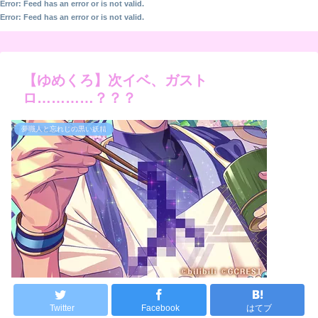
Error: Feed has an error or is not valid.
Error: Feed has an error or is not valid.
【ゆめくろ】次イベ、ガスト
ロ…………？？？
夢職人と忘れじの黒い妖精
Twitter
Facebook
はてブ