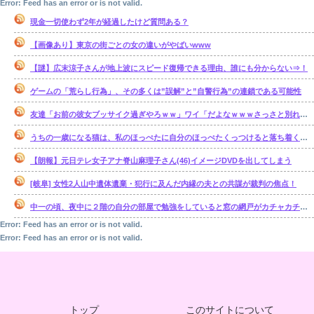
Error: Feed has an error or is not valid.
現金一切使わず2年が経過したけど質問ある？
【画像あり】東京の街ごとの女の違いがやばいwww
【謎】広末涼子さんが地上波にスピード復帰できる理由、誰にも分からない⇒！
ゲームの「荒らし行為」、その多くは”誤解”と”自警行為”の連鎖である可能性
友達「お前の彼女ブッサイク過ぎやろｗｗ」ワイ「だよなｗｗｗさっさと別れたいわｗｗｗ」
うちの一歳になる猫は、私のほっぺたに自分のほっぺたくっつけると落ち着くのか・・・【再】
【朗報】元日テレ女子アナ脊山麻理子さん(46)イメージDVDを出してしまう
[岐阜] 女性2人山中遺体遺棄・犯行に及んだ内縁の夫との共謀が裁判の焦点！
中一の頃、夜中に２階の自分の部屋で勉強をしていると窓の網戸がカチャカチャ鳴り出した。【再】
Error: Feed has an error or is not valid.
Error: Feed has an error or is not valid.
トップ
このサイトについて