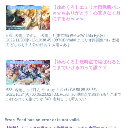
【ゆめくろ】エミリオ両覚醒バレ
夢職人と忘れじの黒い妖精
ｗｗｗありがとう！心置きなく月
にするわｗｗｗ
679: 名無しですよ、名無し！(東京都) (ﾜｯﾁｮｲW 1fda-FyQ+)
2022/11/30(水) 15:10:38.45 ID:t7OBn/mh0 エミリオ両覚醒バレ 太陽
月どちらも主人公の顔あり 太陽→あま...
【ゆめくろ】現時点で結ばれると
夢職人と忘れじの黒い妖精
こまでいけるのって誰？？
538: 名無しって呼んでいいか？ (ﾜｯﾁｮｲW 58.85.88.36)
2023/10/24(火) 03:05:23.82 ID:ERcx5In70 現時点で結ばれるとこまで
いけるのって誰ですか 540: 名無しって呼んでい...
Error: Feed has an error or is not valid.