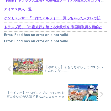
【衝撃】トラックの運ちゃん御用達ターミナル食堂のオムライスが強すぎるｗｗｗｗｗ(※画像あり)
アイマス偉人一覧
ケンモメンサー「一括でアルフォート買っちゃったwクレカ払いで来月の俺ごめんねー」銀行「デビットカードなんで即時引き落としです」
トランプ氏、「出産旅行」禁じる大統領令 米国籍取得を目的とした中国人らの渡米を問題視
Error: Feed has an error or is not valid.
Error: Feed has an error or is not valid.
【ゆめくろ】そもそもからしてPVPがい
らんのよな…………
【ウインボ】やっぱコスプレっぽいのや
露出多いのが人気でるんだなｗｗｗｗｗ