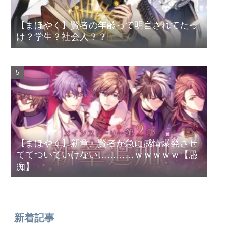
【まほやく】賢者の年齢って明言されてたっ
け？学生？社会人？？
【まほやく】新章、賢者が急に感情爆発させ
ててついていけない…………ｗｗｗｗｗ【愚
痴】
新着記事