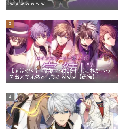
ｗｗｗｗｗｗｗ
【まほやく】2部散々待たされてこれか…っ
て出来で呆然としてるｗｗｗ【愚痴】