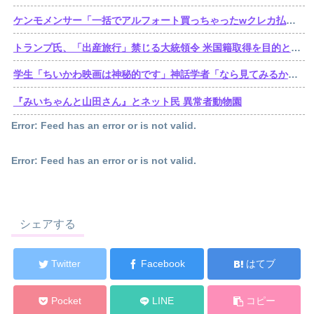
ケンモメンサー「一括でアルフォート買っちゃったwクレカ払いで来月の俺ごめんねー」銀行「デビットカードなんで即時引き落としです」
トランプ氏、「出産旅行」禁じる大統領令 米国籍取得を目的とした中国人らの渡米を問題視
学生「ちいかわ映画は神秘的です」神話学者「なら見てみるか…」
『みいちゃんと山田さん』とネット民 異常者動物園
Error: Feed has an error or is not valid.
Error: Feed has an error or is not valid.
シェアする
Twitter
Facebook
はてブ
Pocket
LINE
コピー