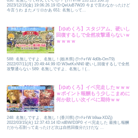
650: 名無しって呼んでいいか？ (ﾜｯﾁｮｲW 153.125.106.5)
2023/12/15(金) 19:06:26.19 ID:QeUuB7W20 今まで言わなかったけど
今言うわ またメリロかあ 651: 名無しって...
【ゆめくろ】スタジアム、硬いし
夢職人と忘れじの黒い妖精
回復するしで全然攻撃通らないｗ
ｗｗｗｗ
588: 名無しですよ、名無し！(栃木県) (ﾜｯﾁｮｲW 4d0b-OmT9)
2022/07/11(月) 20:49:44.99 ID:W3wtKxNN0 硬いし回復するしで全然
攻撃通らない 589: 名無しですよ、名無し！(...
【ゆめくろ】イベ完走したｗｗｗ
夢職人と忘れじの黒い妖精
ｗポイント報酬もう少しこまめに
何か欲しい次イベに期待ｗｗ
248: 名無しですよ、名無し！(香川県) (ﾜｯﾁｮｲW b9aa-XDZj)
2022/03/15(火) 12:37:43.14 ID:rdBW/D3P0 イベ完走した 最推し報酬
だから石割って走ったけど次は自然回復分だけだな ...