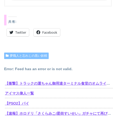
共有:
Twitter
Facebook
夢職人と忘れじの黒い妖精
Error: Feed has an error or is not valid.
【衝撃】トラックの運ちゃん御用達ターミナル食堂のオムライスが強すぎるｗｗｗｗｗ(※画像あり)
アイマス偉人一覧
【PSO2】パイ
【速報】ホロドリ「さくらみこ/星街すいせい」ガチャにて再びセルラン1位達成！