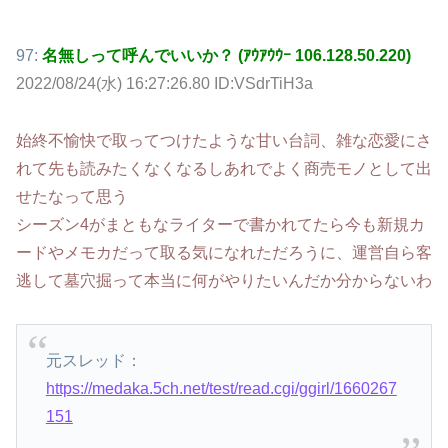
97:
名無しって呼んでいいか？ (ｱｳｱｳｳｰ 106.128.50.220)
2022/08/24(水) 16:27:26.80 ID:VSdrTiH3a
始終不愉快で取ってつけたような甘い台詞、雑な恋愛にさ
れて先も読みたくなくなるしあれでよく商売モノとして出
せたなって思う
シーズン4がまともなライターで書かれてたら今も新規カ
ードやメモカだって取る気になれただろうに、運営自ら客
逃して墓穴掘って本当に何がやりたいんだか分からないわ
元スレッド：
https://medaka.5ch.net/test/read.cgi/ggirl/1660267
151