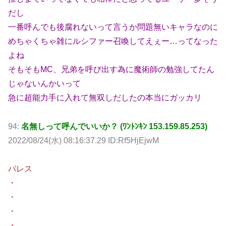
だし
一番呼んでも後腐れないって言うか問題無いキャラなのに
めちゃくちゃ雑にルシファー召喚してえぇー…ってなった
よね
そもそもMC、兄弟を呼び出す為に魔術師の勉強してたん
じゃないんかいって
急に超能力手に入れて無双しだしたの本当にガッカリ
94:
名無しって呼んでいいか？ (ﾜﾝﾄﾝｷﾝ 153.159.85.253)
2022/08/24(水) 08:16:37.29 ID:Rf5HjEjwM
バレス
・
・
・
・