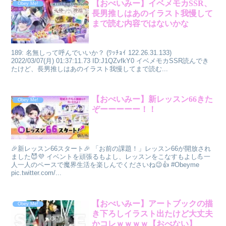
【おべいみー】イベメモカSSR、
Obey Me!
長男推しはあのイラスト我慢して
まで読む内容ではないかな
189: 名無しって呼んでいいか？ (ﾜｯﾁｮｲ 122.26.31.133)
2022/03/07(月) 01:37:11.73 ID:J1QZvfkY0 イベメモカSSR読んでき
たけど、長男推しはあのイラスト我慢してまで読む...
【おべいみー】新レッスン66きた
Obey Me!
ぞーーーーー！！
🎉新レッスン66スタート🎉 「お前の課題！」レッスン66が開放され
ました😈💜 イベントを頑張るもよし、レッスンをこなすもよし💪一
人一人のペースで魔界生活を楽しんでくださいね😉👍 #Obeyme
pic.twitter.com/...
【おべいみー】アートブックの描
Obey Me!
き下ろしイラスト出たけど大丈夫
かコレｗｗｗｗ【おべない】