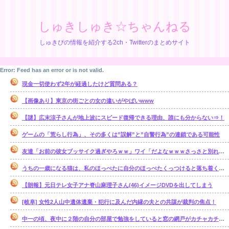
しゅきしゅき☆ちゃんねる
しゅきぴの情報を紹介する2ch・Twitterのまとめサイト
Error: Feed has an error or is not valid.
現金一切使わず2年が経過したけど質問ある？
【画像あり】東京の街ごとの女の違いがやばいwww
【謎】広末涼子さんが地上波にスピード復帰できる理由、誰にも分からない⇒！
ゲームの「荒らし行為」、その多くは”誤解”と”自警行為”の連鎖である可能性
友達「お前の彼女ブッサイク過ぎやろｗｗ」ワイ「だよなｗｗｗさっさと別れたいわｗｗｗ」
うちの一歳になる猫は、私のほっぺたに自分のほっぺたくっつけると落ち着くのか・・・【再】
【朗報】元日テレ女子アナ脊山麻理子さん(46)イメージDVDを出してしまう
[岐阜] 女性2人山中遺体遺棄・犯行に及んだ内縁の夫との共謀が裁判の焦点！
中一の頃、夜中に２階の自分の部屋で勉強をしていると窓の網戸がカチャカチャ鳴り出した。【再】