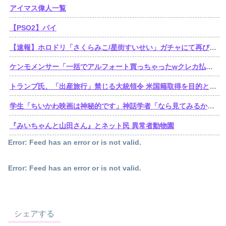
アイマス偉人一覧
【PSO2】パイ
【速報】ホロドリ「さくらみこ/星街すいせい」ガチャにて再びセルラン1位達成！
ケンモメンサー「一括でアルフォート買っちゃったwクレカ払いで来月の俺ごめんねー」銀行「デビットカードなんで即時引き落としです」
トランプ氏、「出産旅行」禁じる大統領令 米国籍取得を目的とした中国人らの渡米を問題視
学生「ちいかわ映画は神秘的です」神話学者「なら見てみるか…」
『みいちゃんと山田さん』とネット民 異常者動物園
Error: Feed has an error or is not valid.
Error: Feed has an error or is not valid.
シェアする