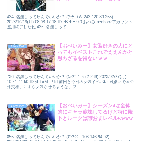
434: 名無しって呼んでいいか？ (ﾜｯﾁｮｲW 243.120.89.255)
2023/10/16(月) 08:08:17.18 ID:7B7hEI9i0 おべみfacebookアカウント
運用終了したね 435: 名無しって...
【おべいみー】女装好きの人にと
Obey Me!
ってもイベストこれでええんかと
思わざるを得ないｗｗ
736: 名無しって呼んでいいか？ (ｽｯﾌﾟ 1.75.2.239) 2023/02/27(月)
10:41:44.59 ID:yFFxM+P1d 前回と今回の女装イベバレ 男嫌いで国の
外交相手にすら女装させるような、良...
【おべいみー】シーズン4は全体
Obey Me!
的にキャラ崩壊してるけど特に殿
下とルークは誰おまレベルwwww
855: 名無しって呼んでいいか？ (ｱｳｱｳｳｰ 106.146.94.92)