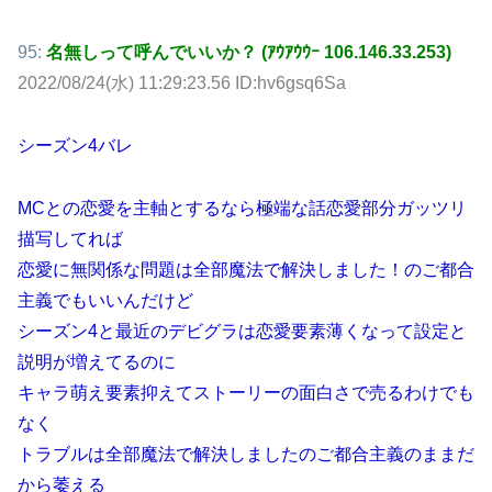
95:
名無しって呼んでいいか？ (ｱｳｱｳｳｰ 106.146.33.253)
2022/08/24(水) 11:29:23.56 ID:hv6gsq6Sa
シーズン4バレ
MCとの恋愛を主軸とするなら極端な話恋愛部分ガッツリ
描写してれば
恋愛に無関係な問題は全部魔法で解決しました！のご都合
主義でもいいんだけど
シーズン4と最近のデビグラは恋愛要素薄くなって設定と
説明が増えてるのに
キャラ萌え要素抑えてストーリーの面白さで売るわけでも
なく
トラブルは全部魔法で解決しましたのご都合主義のままだ
から萎える