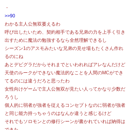
・
>>90
わかる主人公無双萎えるわ
呼び出したいため、契約相手である兄弟の力を上手く引き
出すために魔法の勉強するなら全然理解できるし
シーズン1のアスモみたいな兄弟の見せ場もたくさん作れ
るのにね
あとデビグラだからそれまでといわれればアレなんだけど
天使のルークができない魔法的なことを人間のMCができ
てるのには違うだろと思ったわ
女性向けゲームで主人公無双が見たい人ってかなり少数だ
ろうし
個人的に弱者が強者を従えるコンセプトなのに弱者が強者
と同じ能力持っちゃうのはなんか違うと感じるけど
それでもソロモンとの修行シーンが書かれていれば納得は
できた