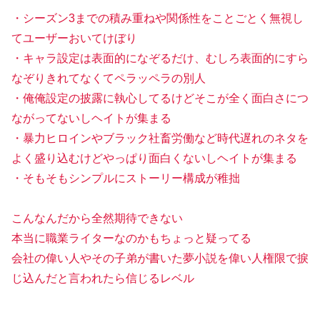
・シーズン3までの積み重ねや関係性をことごとく無視し
てユーザーおいてけぼり
・キャラ設定は表面的になぞるだけ、むしろ表面的にすら
なぞりきれてなくてペラッペラの別人
・俺俺設定の披露に執心してるけどそこが全く面白さにつ
ながってないしヘイトが集まる
・暴力ヒロインやブラック社畜労働など時代遅れのネタを
よく盛り込むけどやっぱり面白くないしヘイトが集まる
・そもそもシンプルにストーリー構成が稚拙
こんなんだから全然期待できない
本当に職業ライターなのかもちょっと疑ってる
会社の偉い人やその子弟が書いた夢小説を偉い人権限で捩
じ込んだと言われたら信じるレベル