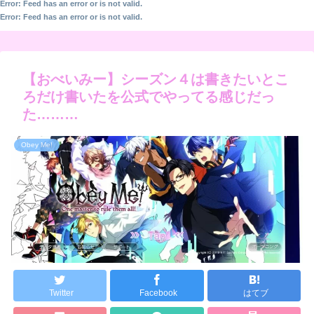
Error: Feed has an error or is not valid.
Error: Feed has an error or is not valid.
【おべいみー】シーズン４は書きたいとこ
ろだけ書いたを公式でやってる感じだっ
た………
Obey Me!
Twitter
Facebook
はてブ