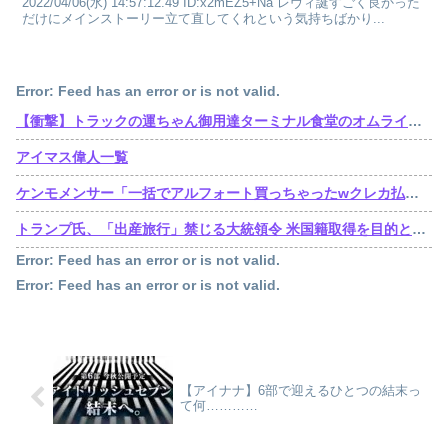
2022/04/06(水) 14:57:12.49 ID:x2mEZ5+Na レヴィ誕すごく良かった
だけにメインストーリー立て直してくれという気持ちばかり...
Error: Feed has an error or is not valid.
【衝撃】トラックの運ちゃん御用達ターミナル食堂のオムライスが強すぎるｗｗｗｗｗ(※画像あり)
アイマス偉人一覧
ケンモメンサー「一括でアルフォート買っちゃったwクレカ払いで来月の俺ごめんねー」銀行「デビットカードなんで即時引き落としです」
トランプ氏、「出産旅行」禁じる大統領令 米国籍取得を目的とした中国人らの渡米を問題視
Error: Feed has an error or is not valid.
Error: Feed has an error or is not valid.
【アイナナ】6部で迎えるひとつの結末っ
て何…………