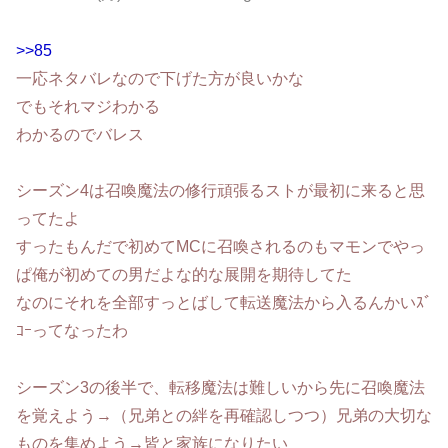
>>85
一応ネタバレなので下げた方が良いかな
でもそれマジわかる
わかるのでバレス
シーズン4は召喚魔法の修行頑張るストが最初に来ると思
ってたよ
すったもんだで初めてMCに召喚されるのもマモンでやっ
ぱ俺が初めての男だよな的な展開を期待してた
なのにそれを全部すっとばして転送魔法から入るんかいｽﾞ
ｺｰってなったわ
シーズン3の後半で、転移魔法は難しいから先に召喚魔法
を覚えよう→（兄弟との絆を再確認しつつ）兄弟の大切な
ものを集めよう→皆と家族になりたい