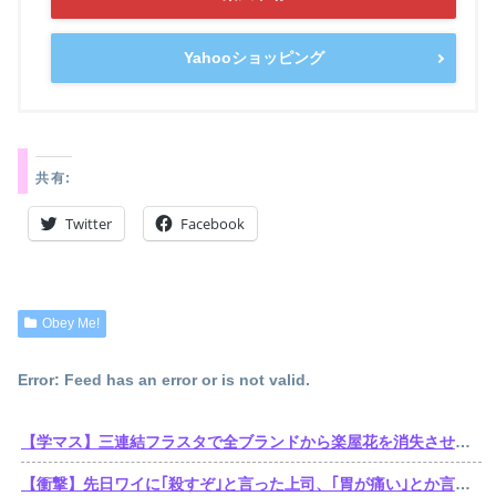
Yahooショッピング
共有:
Twitter
Facebook
Obey Me!
Error: Feed has an error or is not valid.
【学マス】三連結フラスタで全ブランドから楽屋花を消失させた訴訟おじさん遂に口を開くも他人事
【衝撃】先日ワイに｢殺すぞ｣と言った上司、｢胃が痛い｣とか言い出すｗｗｗｗｗ