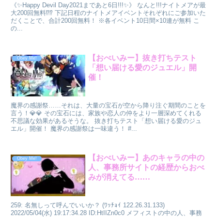
《✨Happy Devil Day2021まであと6日!!!✨》 なんと!!!ナイトメアが最
大200回無料⁉⁉ 下記日程のナイトメアイベントそれぞれにご参加いた
だくことで、合計200回無料！ ※各イベント10日間×10連が無料 こ
の...
【おべいみー】抜き打ちテスト
Obey Me!
「想い届ける愛のジュエル」開
催！
魔界の感謝祭……それは、大量の宝石が空から降り注ぐ期間のことを
言う！💎💎 その宝石には、家族や恋人の仲をより一層深めてくれる
不思議な効果があるそうな。 抜き打ちテスト「想い届ける愛のジュ
エル」開催！ 魔界の感謝祭は一味違う！ #...
【おべいみー】あのキャラの中の
Obey Me!
人、事務所サイトの経歴からおべ
みが消えてる……
259: 名無しって呼んでいいか？ (ﾜｯﾁｮｲ 122.26.31.133)
2022/05/04(水) 19:17:34.28 ID:HtIIZn0c0 メフィストの中の人、事務