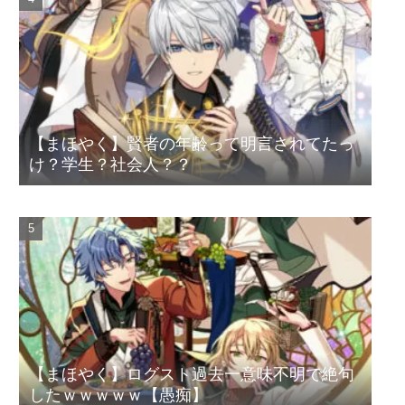
【まほやく】賢者の年齢って明言されてたっ
け？学生？社会人？？
【まほやく】ログスト過去一意味不明で絶句
したｗｗｗｗｗ【愚痴】