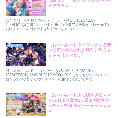
ｗｗｗｗｗ
384: 名無しって呼んでいいか？ (ﾜｯﾁｮｲW 147.192.37.208)
2022/05/13(金) 10:13:48.22 ID:E6x44xCX0 アスモ誕きたね〜 去年も
だけどアスモの誕カードは絵がめっちゃいい ...
【おべいみー】ツイジャクする時
Obey Me!
って何かやらかした時だと思うｗ
ｗｗｗ【おべない】
914: 名無しって呼んでいいか？ (ﾜｯﾁｮｲW 14.13.232.194)
2023/07/08(土) 12:05:01.68 ID:dc6QvvRH0 そもそもなんでツイジャ
始まったのかわからない イベントに触れてるわけでもな...
【おべいみー】太っ腹すぎるｗｗ
Obey Me!
ｗ12/11より最大200回無料の無料
ガチャが始まるぞーーｗｗｗｗｗ
ｗ