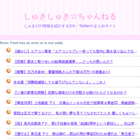
しゅきしゅき☆ちゃんねる
しゅきぴの情報を紹介する2ch・Twitterのまとめサイト
Error: Feed has an error or is not valid.
【確かに】エアコン業者「エアコンスプレー使っても室内に風を送り込んでるファンは汚いままですよ」
【悲報】親友と殴り合いの結果絶縁濃厚→…どっちが悪いんだ？
【衝撃】元乃木坂46・齋藤飛鳥さんの下着16万円 (※画像あり)
弁当屋「消費税減税しても値下げなんてしないよ」←これ！
【ソ連の家畜化実験】従順な個体だけを交配させ続けたらどうなるのか？
【事故渋滞】上信越道 下り 日暮山トンネル付近で故障車＆事故💥 車線規制 松井田妙義IC〜佐久平IC 渋滞距離 10.0km 通過時間 50 分
普段は足元で寝てるけど、 私が悪い夢を見てうなされてたとき 優しくちゅーして起こしてくれた。【再】
【祝】高木由梨奈アナ 第1子妊娠を発表「結婚2周年という節目に」、夫は岸田タツヤ
【通行止】東北道 下り 郡山南IC→郡山IC間が事故💥のため通行止「東北道で単独事故 3人がけが1人が心肺停止」