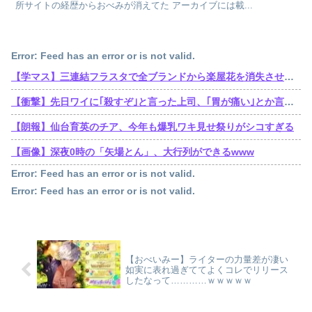
所サイトの経歴からおべみが消えてた アーカイブには載...
Error: Feed has an error or is not valid.
【学マス】三連結フラスタで全ブランドから楽屋花を消失させた訴訟おじさん遂に口を開くも他人事
【衝撃】先日ワイに｢殺すぞ｣と言った上司、｢胃が痛い｣とか言い出すｗｗｗｗｗ
【朗報】仙台育英のチア、今年も爆乳ワキ見せ祭りがシコすぎる
【画像】深夜0時の「矢場とん」、大行列ができるwww
Error: Feed has an error or is not valid.
Error: Feed has an error or is not valid.
【おべいみー】ライターの力量差が凄い
如実に表れ過ぎててよくコレでリリース
したなって…………ｗｗｗｗｗ