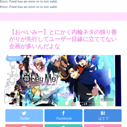
Error: Feed has an error or is not valid.
Error: Feed has an error or is not valid.
【おべいみー】とにかく内輪ネタの独り善
がりが先行してユーザー目線に立ててない
企画が多いんだよな
Obey Me!
Twitter
Facebook
はてブ