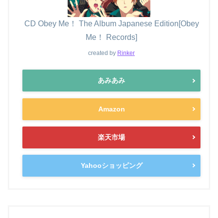
CD Obey Me！ The Album Japanese Edition[Obey
Me！ Records]
created by
Rinker
あみあみ
Amazon
楽天市場
Yahooショッピング