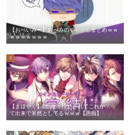
【おべいみー】おべみのやらかしまとめｗｗ
ｗｗｗｗｗｗｗ
【まほやく】2部散々待たされてこれか…っ
て出来で呆然としてるｗｗｗ【愚痴】