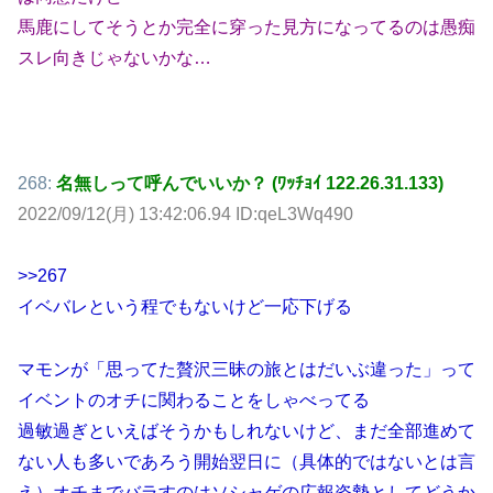
馬鹿にしてそうとか完全に穿った見方になってるのは愚痴
スレ向きじゃないかな…
268:
名無しって呼んでいいか？ (ﾜｯﾁｮｲ 122.26.31.133)
2022/09/12(月) 13:42:06.94 ID:qeL3Wq490
>>267
イベバレという程でもないけど一応下げる
マモンが「思ってた贅沢三昧の旅とはだいぶ違った」って
イベントのオチに関わることをしゃべってる
過敏過ぎといえばそうかもしれないけど、まだ全部進めて
ない人も多いであろう開始翌日に（具体的ではないとは言
え）オチまでバラすのはソシャゲの広報姿勢としてどうか