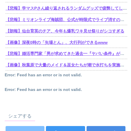
【悲報】学マスPさん繰り返されるランダムグッズで疲弊してしまう
【悲報】ミリオンライブ海賊団、公式が時限式でライブ消すのでbilibili動画にアーカイブを残す。富・名声・力。他ブランドの金でこの世のすべてを手に入れた海賊王ミリオン・ライブ
【朗報】仙台育英のチア、今年も爆乳ワキ見せ祭りがシコすぎる
【画像】深夜0時の「矢場とん」、大行列ができるwww
【悲報】婚活専門家「男が求めてきた過去一『ヤバい条件』がこれｗ」
【画像】秋葉原で大量のメイド＆巫女たちが潮で水打ちを実施www
Error: Feed has an error or is not valid.
Error: Feed has an error or is not valid.
シェアする