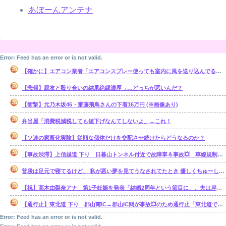
あぼーんアンテナ
Error: Feed has an error or is not valid.
【確かに】エアコン業者「エアコンスプレー使っても室内に風を送り込んでるファンは汚いままですよ」
【悲報】親友と殴り合いの結果絶縁濃厚→…どっちが悪いんだ？
【衝撃】元乃木坂46・齋藤飛鳥さんの下着16万円 (※画像あり)
弁当屋「消費税減税しても値下げなんてしないよ」←これ！
【ソ連の家畜化実験】従順な個体だけを交配させ続けたらどうなるのか？
【事故渋滞】上信越道 下り 日暮山トンネル付近で故障車＆事故💥 車線規制 松井田妙義IC〜佐久平IC 渋滞距離 10.0km 通過時間 50 分
普段は足元で寝てるけど、 私が悪い夢を見てうなされてたとき 優しくちゅーして起こしてくれた。【再】
【祝】高木由梨奈アナ 第1子妊娠を発表「結婚2周年という節目に」、夫は岸田タツヤ
【通行止】東北道 下り 郡山南IC→郡山IC間が事故💥のため通行止「東北道で単独事故 3人がけが1人が心肺停止」
Error: Feed has an error or is not valid.