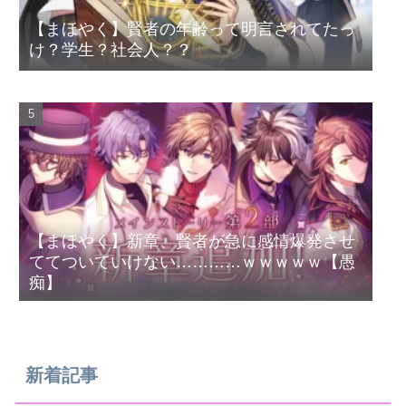
【まほやく】賢者の年齢って明言されてたっ
け？学生？社会人？？
【まほやく】新章、賢者が急に感情爆発させ
ててついていけない…………ｗｗｗｗｗ【愚
痴】
新着記事