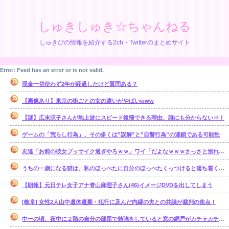
しゅきしゅき☆ちゃんねる
しゅきぴの情報を紹介する2ch・Twitterのまとめサイト
Error: Feed has an error or is not valid.
現金一切使わず2年が経過したけど質問ある？
【画像あり】東京の街ごとの女の違いがやばいwww
【謎】広末涼子さんが地上波にスピード復帰できる理由、誰にも分からない⇒！
ゲームの「荒らし行為」、その多くは”誤解”と”自警行為”の連鎖である可能性
友達「お前の彼女ブッサイク過ぎやろｗｗ」ワイ「だよなｗｗｗさっさと別れたいわｗｗｗ」
うちの一歳になる猫は、私のほっぺたに自分のほっぺたくっつけると落ち着くのか・・・【再】
【朗報】元日テレ女子アナ脊山麻理子さん(46)イメージDVDを出してしまう
[岐阜] 女性2人山中遺体遺棄・犯行に及んだ内縁の夫との共謀が裁判の焦点！
中一の頃、夜中に２階の自分の部屋で勉強をしていると窓の網戸がカチャカチャ鳴り出した。【再】