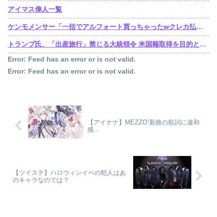
アイマス偉人一覧
ケンモメンサー「一括でアルフォート買っちゃったwクレカ払いで来月の俺ごめんねー」銀行「デビットカードなんで即時引き落としです」
トランプ氏、「出産旅行」禁じる大統領令 米国籍取得を目的とした中国人らの渡米を問題視
Error: Feed has an error or is not valid.
Error: Feed has an error or is not valid.
【アイナナ】MEZZO”新曲の歌詞に違和
感…
【ツイステ】ハロウィンイベの犯人はあ
のキャラなのでは？