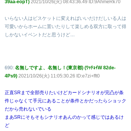
39aa-eopT)
2021/10/26(火) 08:43:36.49 ID:9AhmeRk70
いらない人はビスケットに変えればいいだけだしいる人は
可愛いからホームに置いたりして楽しめる双方に取って得
しかないイベントだと思うけど…
690:
名無しですよ、名無し！(東京都) (ﾜｯﾁｮｲW 82de-
4Ps9)
2021/10/26(火) 11:05:30.26 ID:e7zi+fft0
正直SRまで全部売りたいけどカードシナリオが完凸が条
件じゃなくて手元にあることが条件とかだったらショック
だから売れないでいる
まあSRにそもそもシナリオあんのかって感じではあるけ
ど