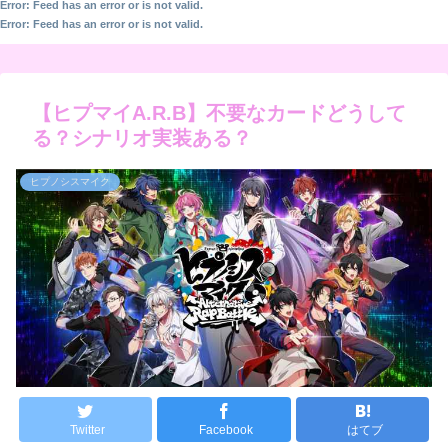
Error: Feed has an error or is not valid.
Error: Feed has an error or is not valid.
【ヒプマイA.R.B】不要なカードどうして
る？シナリオ実装ある？
ヒプノシスマイク
Twitter
Facebook
はてブ