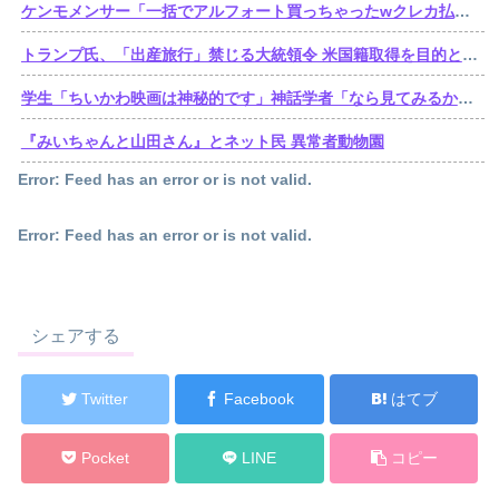
ケンモメンサー「一括でアルフォート買っちゃったwクレカ払いで来月の俺ごめんねー」銀行「デビットカードなんで即時引き落としです」
トランプ氏、「出産旅行」禁じる大統領令 米国籍取得を目的とした中国人らの渡米を問題視
学生「ちいかわ映画は神秘的です」神話学者「なら見てみるか…」
『みいちゃんと山田さん』とネット民 異常者動物園
Error: Feed has an error or is not valid.
Error: Feed has an error or is not valid.
シェアする
Twitter
Facebook
はてブ
Pocket
LINE
コピー