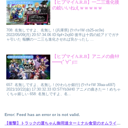
【ヒプマイA.R.B】一二三進化後
ヒプノシスマイク
の絵いいねえｗｗｗｗｗ
708: 名無しですよ、名無し！(兵庫県) (ﾜｯﾁｮｲW cb25-oc0e)
2022/05/09(月) 20:57:34.06 ID:6pf+2xj60 後半は十四の絵アドでガチ
ャ引いた 報酬の一二三も進化させれば良かったし ...
【ヒプマイA.R.B】アニメの曲ｷﾀ
ヒプノシスマイク
━━(ﾟ∀ﾟ)!!!
657: 名無しですよ、名無し！(やわらか銀行) (ﾜｯﾁｮｲW 39aa-u697)
2021/10/22(金) 17:30:32.33 ID:STYb3iiH0 アニメの曲きたー！めちゃ
くちゃ嬉しい 658: 名無しですよ、名...
Error: Feed has an error or is not valid.
【衝撃】トラックの運ちゃん御用達ターミナル食堂のオムライスが強すぎるｗｗｗｗｗ(※画像あり)