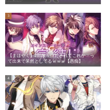
【まほやく】2部散々待たされてこれか…っ
て出来で呆然としてるｗｗｗ【愚痴】