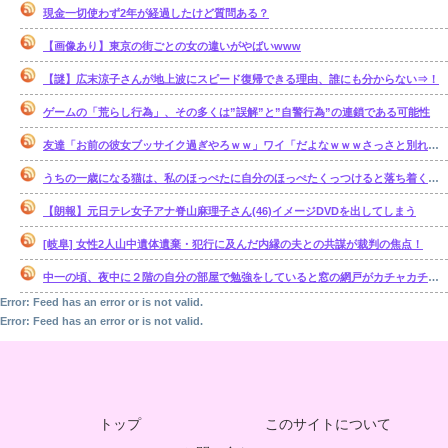
現金一切使わず2年が経過したけど質問ある？
【画像あり】東京の街ごとの女の違いがやばいwww
【謎】広末涼子さんが地上波にスピード復帰できる理由、誰にも分からない⇒！
ゲームの「荒らし行為」、その多くは”誤解”と”自警行為”の連鎖である可能性
友達「お前の彼女ブッサイク過ぎやろｗｗ」ワイ「だよなｗｗｗさっさと別れたいわｗｗｗ」
うちの一歳になる猫は、私のほっぺたに自分のほっぺたくっつけると落ち着くのか・・・【再】
【朗報】元日テレ女子アナ脊山麻理子さん(46)イメージDVDを出してしまう
[岐阜] 女性2人山中遺体遺棄・犯行に及んだ内縁の夫との共謀が裁判の焦点！
中一の頃、夜中に２階の自分の部屋で勉強をしていると窓の網戸がカチャカチャ鳴り出した。【再】
Error: Feed has an error or is not valid.
Error: Feed has an error or is not valid.
トップ
このサイトについて