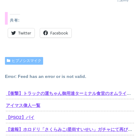
たあboy
共有:
Twitter
Facebook
ヒプノシスマイク
Error: Feed has an error or is not valid.
【衝撃】トラックの運ちゃん御用達ターミナル食堂のオムライスが強すぎるｗｗｗｗｗ(※画像あり)
アイマス偉人一覧
【PSO2】パイ
【速報】ホロドリ「さくらみこ/星街すいせい」ガチャにて再びセルラン1位達成！