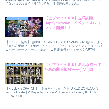
てないね 365日イベ開催してるし性能差の無いSS...
【ヒプマイA.R.B】左馬刻様
ヒプノシスマイク
Happybirthday！イベント＆Gコ
レクト開催！！
【イベント情報】 🎂HAPPY BIRTHDAY TO SAMATOKI!🎂 本日より
「碧棺左馬刻 BIRTHDAY イベント」開始！ ミッションをクリアして
→バースデーアイテムを集めて →限定称号やアイテムをGET🎁 ...
【ヒプマイA.R.B】みんな待って
ヒプノシスマイク
たあの曲追加ｷﾀ━━(ﾟ∀ﾟ)!!!
【KILLER SCRATCH!!】 おまたせしました✨ 🎵RED ZONE(Don't
test da Master) 🎵Bayside-Suicide 🎵3 Seconds Killer がKILLER
SCRATCH!!...