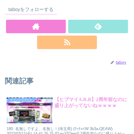
taboyをフォローする
taboy
関連記事
【ヒプマイA.R.B】2周年前なのに
ヒプノシスマイク
盛り上がってないねｗｗｗｗ
180: 名無しですよ、名無し！(埼玉県) (ﾜｯﾁｮｲW 3b3a-QEAW)
2022/03/11(金) 14:41:25.75 ID:gv3ZOers0 2周年前なのに盛り上がっ